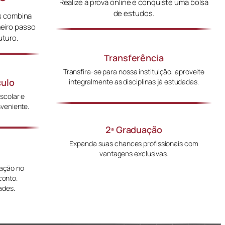
Realize a prova online e conquiste uma bolsa
de estudos.
s combina
meiro passo
uturo.
Transferência
Transfira-se para nossa instituição, aproveite
culo
integralmente as disciplinas já estudadas.
escolar e
nveniente.
2ª Graduação
Expanda suas chances profissionais com
vantagens exclusivas.
uação no
conto.
ades.