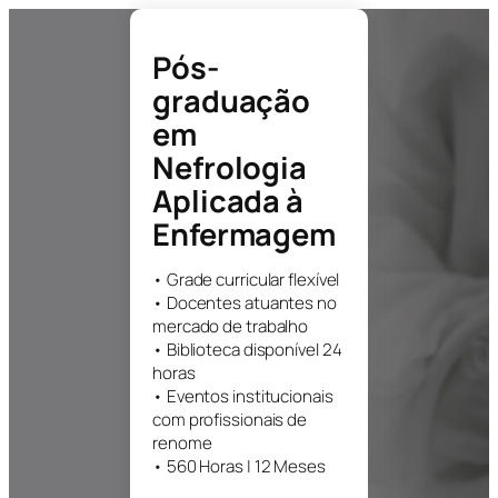
Pós-
graduação
em
Nefrologia
Aplicada à
Enfermagem
• Grade curricular flexível
• Docentes atuantes no
mercado de trabalho
• Biblioteca disponível 24
horas
• Eventos institucionais
com profissionais de
renome
• 560 Horas | 12 Meses