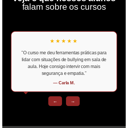
falam sobre os cursos
★★★★★
"O curso me deu ferramentas práticas para
lidar com situações de bullying em sala de
aula. Hoje consigo intervir com mais
segurança e empatia."
— Carla M.
←
→