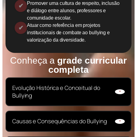
Promover uma cultura de respeito, inclusão
e diálogo entre alunos, professores e
comunidade escolar.
Atuar como referência em projetos
institucionais de combate ao bullying e
valorização da diversidade.
Conheça a
grade curricular
completa
Evolução Histórica e Conceitual do
Bullying
Analisar a origem do conceito de bullying,
Causas e Consequências do Bullying
sua evolução histórica e como o tema se
consolidou nas pesquisas e práticas