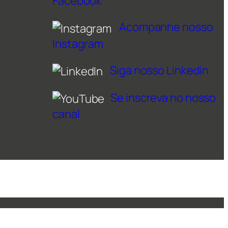
Facebook
Acompanhe nosso
Instagram
Siga nosso Linkedin
Se inscreva no nosso
canal