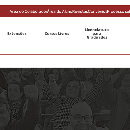
Área do Colaborador
Área do Aluno
Revistas
Convênios
Processo sel
Licenciatura
Extensões
Cursos Livres
para
Graduados