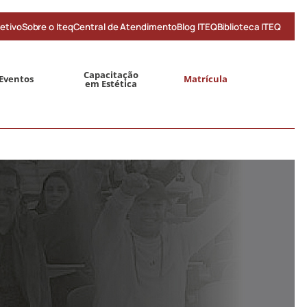
etivo
Sobre o Iteq
Central de Atendimento
Blog ITEQ
Biblioteca ITEQ
Capacitação
Eventos
Matrícula
em Estética