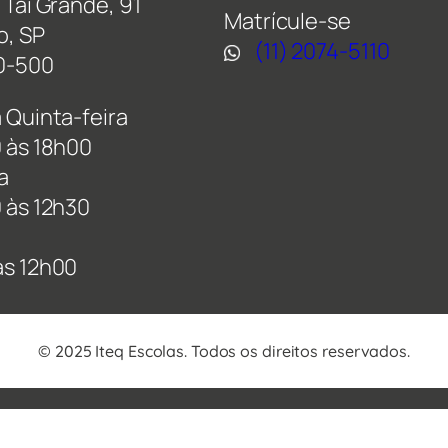
Taí Grande, 91
Matrícule-se
o, SP
(11) 2074-5110
0-500
 Quinta-feira
 às 18h00
a
 às 12h30
às 12h00
© 2025 Iteq Escolas. Todos os direitos reservados.