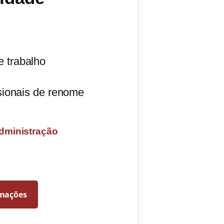
e trabalho
ssionais de renome
Administração
rmações