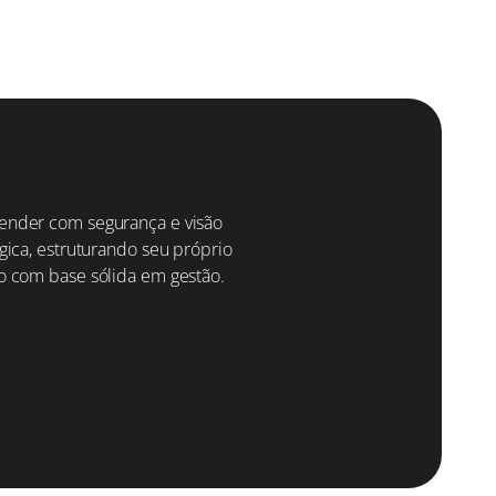
ção
da UCESP?
nder com segurança e visão
gica, estruturando seu próprio
o com base sólida em gestão.