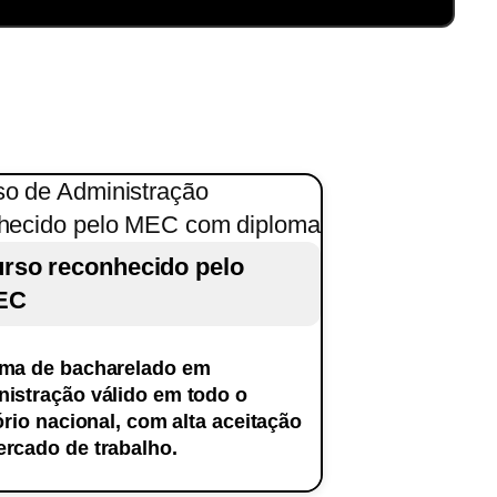
ncluindo elaboração, desenvolvimento e
ção e comunicação escrita.
rso reconhecido pelo
EC
oma de bacharelado em
istração válido em todo o
tório nacional, com alta aceitação
rcado de trabalho.