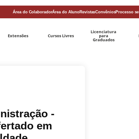
Área do Colaborador
Área do Aluno
Revistas
Convênios
Processo se
Licenciatura
Extensões
Cursos Livres
para
Graduados
nistração -
fertado em
uldade