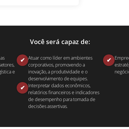
er a
graduação em Administra
Você será capaz de:
ias
Atuar como líder em ambientes
Empree
etores,
corporativos, promovendo a
estraté
ística e
inovação, a produtividade e o
negóci
desenvolvimento de equipes.
Interpretar dados econômicos,
relatórios financeiros e indicadores
de desempenho para tomada de
decisões assertivas.