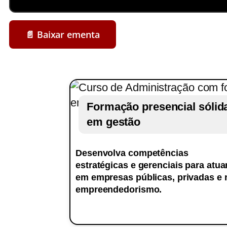
controle orçamentário, análise de custos e
Ensina as técnicas de pesquisa científica 
📄 Baixar ementa
apresentação de projetos. Desenvolva pes
Formação presencial sólid
em gestão
Desenvolva competências
estratégicas e gerenciais para atua
em empresas públicas, privadas e 
empreendedorismo.