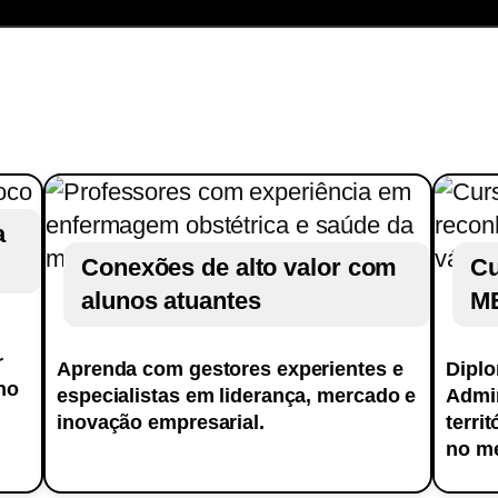
 decisões estratégicas de investimento.
aplicadas ao trabalho de conclusão de curso, i
quisa acadêmica, pensamento crítico, organiza
Diferenciais
a
Conexões de alto valor com
Cu
alunos atuantes
M
r
Aprenda com gestores experientes e
Dipl
no
especialistas em liderança, mercado e
Admin
inovação empresarial.
terri
no me