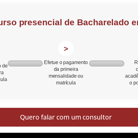
urso presencial de Bacharelado 
>
Efetue o pagamento
R
o de
da primeira
ra
mensalidade ou
acadê
cula
matrícula
o po
Quero falar com um consultor