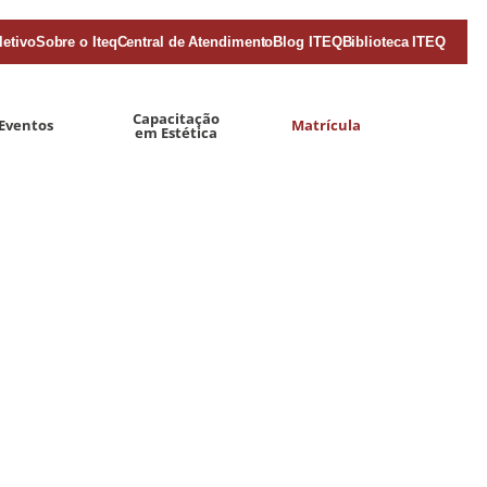
letivo
Sobre o Iteq
Central de Atendimento
Blog ITEQ
Biblioteca ITEQ
Capacitação
Eventos
Matrícula
em Estética