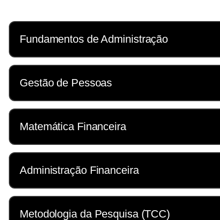
Con
Fundamentos de Administração
Introduz os princípios básicos da administ
Gestão de Pessoas
organizações. Você irá compreender o ambie
controlar recursos.
Estuda os processos relacionados à gestão
Matemática Financeira
de equipes. Habilidades como liderança, c
Apresenta conceitos de cálculo de juros si
Administração Financeira
Desenvolva raciocínio lógico, análise fin
Foca na gestão dos recursos financeiros d
Metodologia da Pesquisa (TCC)