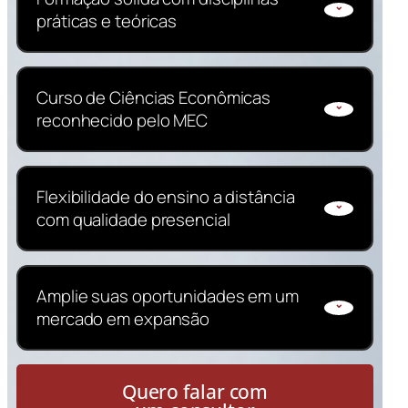
econômica, modelagem financeira e
práticas e teóricas
interpretação de indicadores macro e
microeconômicos.
Tenha uma base completa em economia,
Curso de Ciências Econômicas
políticas públicas, econometria, finanças
reconhecido pelo MEC
e desenvolvimento sustentável.
Obtenha um diploma de graduação
Flexibilidade do ensino a distância
autorizado pelo MEC, preparado para
com qualidade presencial
atuar em setores públicos, privados e
pesquisa acadêmica.
Estude online com apoio de professores
Amplie suas oportunidades em um
especializados, materiais atualizados e
mercado em expansão
atividades integradoras.
Prepare-se para carreiras em análise
Quero falar com
econômica, consultoria, finanças,