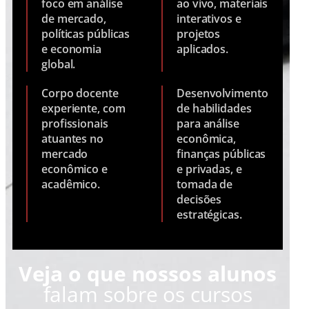
foco em análise
ao vivo, materiais
de mercado,
interativos e
políticas públicas
projetos
e economia
aplicados.
global.
Corpo docente
Desenvolvimento
experiente, com
de habilidades
profissionais
para análise
atuantes no
econômica,
mercado
finanças públicas
econômico e
e privadas, e
acadêmico.
tomada de
decisões
estratégicas.
Veja o que nossos alunos
falam sobre os cursos