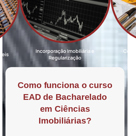
Incorporação Imobiliária e
Consu
veis
Regularização
Como funciona o curso
EAD de Bacharelado
em Ciências
Imobiliárias?