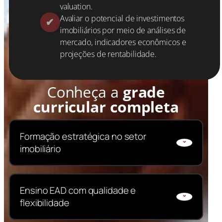
valuation.
Avaliar o potencial de investimentos
imobiliários por meio de análises de
mercado, indicadores econômicos e
projeções de rentabilidade.
Conheça a
grade
curricular completa
Formação estratégica no setor
imobiliário
Desenvolva competências em avaliação,
Ensino EAD com qualidade e
negociação, corretagem e gestão de
flexibilidade
imóveis com foco em resultados no
mercado imobiliário.