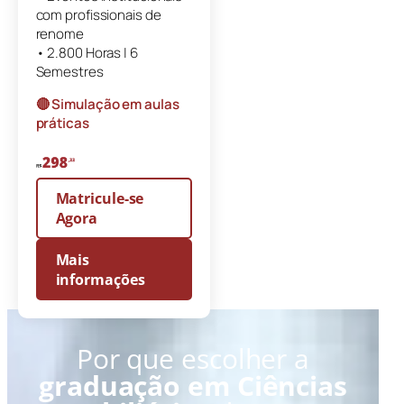
com profissionais de
renome
• 2.800 Horas | 6
Semestres
🔴 Simulação em aulas
práticas
Matricule-se
Agora
Mais
informações
Por que escolher a
graduação em Ciências