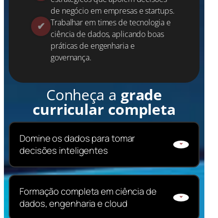
de negócio em empresas e startups.
Trabalhar em times de tecnologia e
ciência de dados, aplicando boas
práticas de engenharia e
governança.
Conheça a
grade
curricular completa
Domine os dados para tomar
decisões inteligentes
Aprenda a coletar, processar, analisar e
Formação completa em ciência de
interpretar grandes volumes de dados
dados, engenharia e cloud
para gerar insights estratégicos.