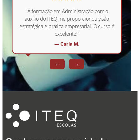
"A formação em Administração com o
auxilio do ITEQ me proporcionou visão
estratégica e prática empresarial. O curso é
excelente!"
— Carla M.
←
→