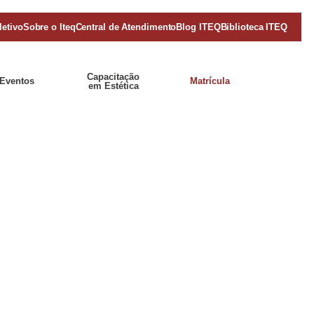
letivo
Sobre o Iteq
Central de Atendimento
Blog ITEQ
Biblioteca ITEQ
Capacitação
Eventos
Matrícula
em Estética