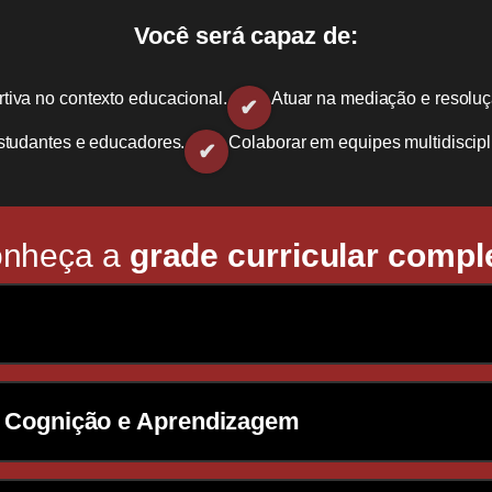
Você será capaz de:
iva no contexto educacional.
Atuar na mediação e resoluçã
studantes e educadores.
Colaborar em equipes multidiscipl
nheça a
grade curricular compl
endizagem enfrentadas por crianças e adolesce
: Cognição e Aprendizagem
nto escolar.