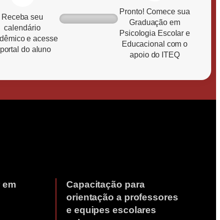
Pronto! Comece sua
Receba seu
Graduação em
calendário
Psicologia Escolar e
dêmico e acesse
Educacional com o
 portal do aluno
apoio do ITEQ
r em
Capacitação para
orientação a professores
e equipes escolares