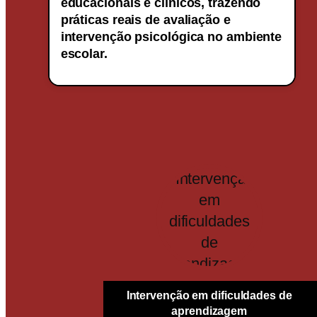
educacionais e clínicos, trazendo
práticas reais de avaliação e
intervenção psicológica no ambiente
escolar.
Intervenção em dificuldades de
aprendizagem