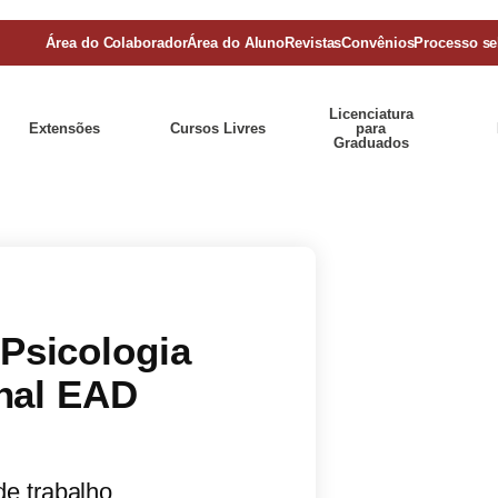
Área do Colaborador
Área do Aluno
Revistas
Convênios
Processo se
Licenciatura
Extensões
Cursos Livres
para
Graduados
Psicologia
nal EAD
de trabalho