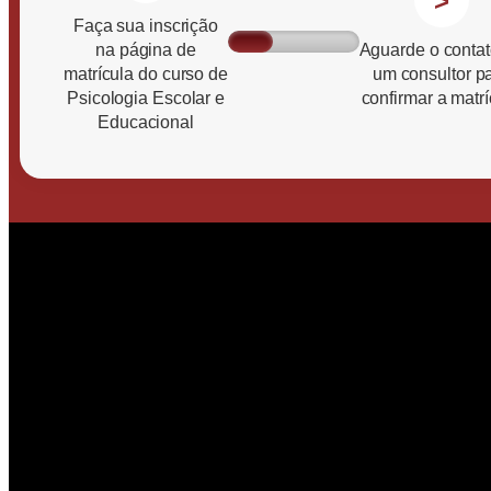
>
Faça sua inscrição
na página de
Aguarde o contat
matrícula do curso de
um consultor p
Psicologia Escolar e
confirmar a matrí
Educacional