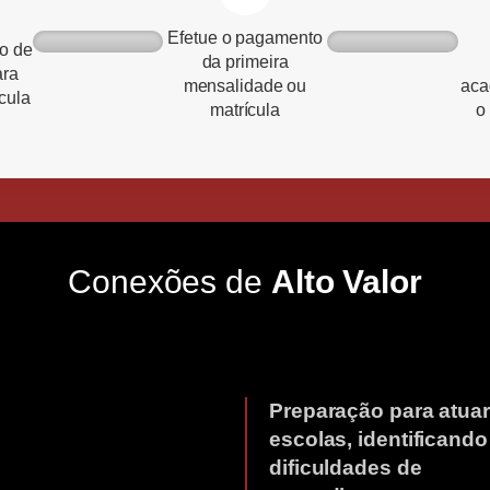
Efetue o pagamento
o de
da primeira
ara
mensalidade ou
aca
cula
matrícula
o
Conexões de
Alto Valor
Preparação para atua
escolas, identificando
dificuldades de