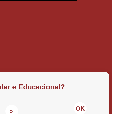
lar e Educacional?
OK
>