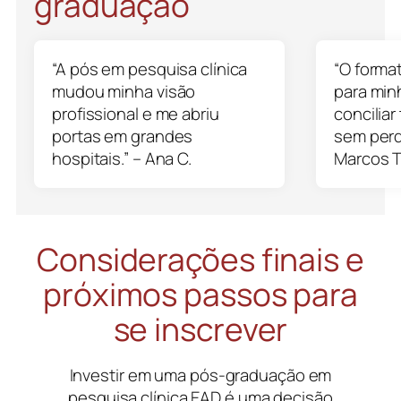
graduação
“A pós em pesquisa clínica
“O format
mudou minha visão
para min
profissional e me abriu
conciliar
portas em grandes
sem perd
hospitais.” – Ana C.
Marcos T
Considerações finais e
próximos passos para
se inscrever
Investir em uma pós-graduação em
pesquisa clínica EAD é uma decisão