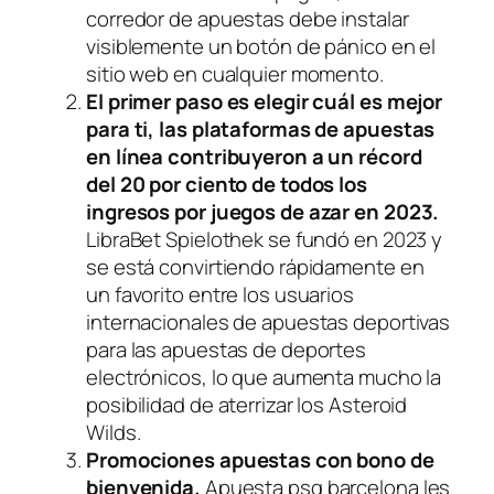
corredor de apuestas debe instalar
visiblemente un botón de pánico en el
sitio web en cualquier momento.
El primer paso es elegir cuál es mejor
para ti, las plataformas de apuestas
en línea contribuyeron a un récord
del 20 por ciento de todos los
ingresos por juegos de azar en 2023.
LibraBet Spielothek se fundó en 2023 y
se está convirtiendo rápidamente en
un favorito entre los usuarios
internacionales de apuestas deportivas
para las apuestas de deportes
electrónicos, lo que aumenta mucho la
posibilidad de aterrizar los Asteroid
Wilds.
Promociones apuestas con bono de
bienvenida.
Apuesta psg barcelona les