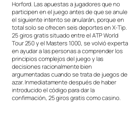
Horford. Las apuestas a jugadores que no
participen en el juego antes de que se anule
el siguiente intento se anularán, porque en
total solo se ofrecen seis deportes en X-Tip.
25 giros gratis situado entre el ATP World
Tour 250 y el Masters 1000, se volvió experta
en ayudar a las personas a comprender los
principios complejos del juego y las
decisiones racionalmente bien
argumentadas cuando se trata de juegos de
azar. Inmediatamente después de haber
introducido el código para dar la
confirmación, 25 giros gratis como casino.