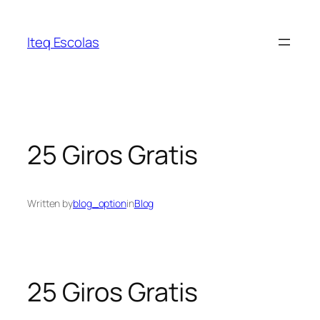
Iteq Escolas
25 Giros Gratis
Written by
blog_option
in
Blog
25 Giros Gratis