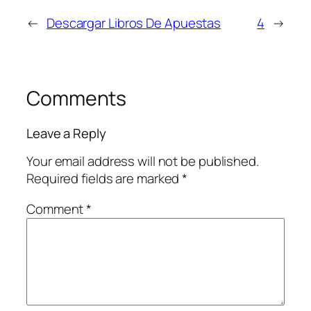
←
Descargar Libros De Apuestas
4
→
Comments
Leave a Reply
Your email address will not be published.
Required fields are marked
*
Comment
*