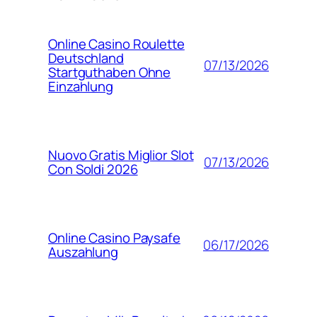
Online Casino Roulette
Deutschland
07/13/2026
Startguthaben Ohne
Einzahlung
Nuovo Gratis Miglior Slot
07/13/2026
Con Soldi 2026
Online Casino Paysafe
06/17/2026
Auszahlung