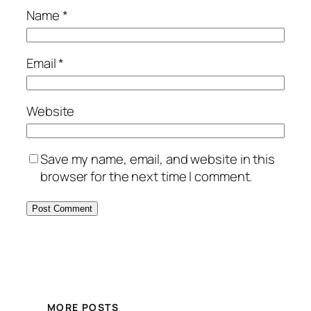
Name
*
Email
*
Website
Save my name, email, and website in this
browser for the next time I comment.
MORE POSTS