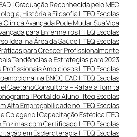
 EAD | Graduação Reconhecida pelo MEC
ogia, História e Filosofia | ITEQ Escolas
a Clínica Avançada Pode Mudar Sua Vida
vançada para Enfermeiros | ITEQ Escolas
o Ideal na Área da Saúde | ITEQ Escolas
Práticas para Crescer Profissionalmente
ais Tendências e Estratégias para 2023
 Profissionais Ambiciosos | ITEQ Escolas
oemocional na BNCC EAD | ITEQ Escolas
iel Caetano
Consultora – Rafaela Tomita
nograma | Portal do Aluno | Iteq Escolas
m Alta Empregabilidade no ITEQ Escolas
e Colágeno | Capacitação Estética ITEQ
Enzimas com Certificado | ITEQ Escolas
itação em Escleroterapia | ITEQ Escolas