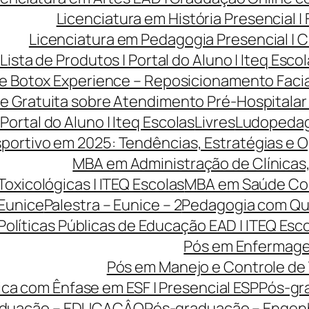
Licenciatura em História Presencial 
Licenciatura em Pedagogia Presencial | C
Lista de Produtos | Portal do Aluno | Iteq Esco
ve Botox Experience – Reposicionamento Facia
ve Gratuita sobre Atendimento Pré-Hospitalar
 Portal do Aluno | Iteq Escolas
Livres
Ludopedago
portivo em 2025: Tendências, Estratégias e O
MBA em Administração de Clínicas, 
Toxicológicas | ITEQ Escolas
MBA em Saúde Cole
 Eunice
Palestra – Eunice – 2
Pedagogia com Qua
Políticas Públicas de Educação EAD | ITEQ Esc
Pós em Enfermage
Pós em Manejo e Controle de 
ca com Ênfase em ESF | Presencial ESP
Pós-gr
aduação – EDUCAÇÂO
Pós-graduação – Engen