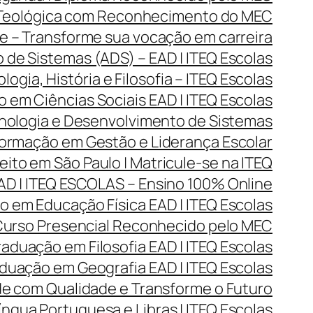
 Teológica com Reconhecimento do MEC
 – Transforme sua vocação em carreira
de Sistemas (ADS) – EAD | ITEQ Escolas
gia, História e Filosofia – ITEQ Escolas
 em Ciências Sociais EAD | ITEQ Escolas
ologia e Desenvolvimento de Sistemas
rmação em Gestão e Liderança Escolar
ito em São Paulo | Matricule-se na ITEQ
D | ITEQ ESCOLAS – Ensino 100% Online
 em Educação Física EAD | ITEQ Escolas
 Curso Presencial Reconhecido pelo MEC
aduação em Filosofia EAD | ITEQ Escolas
duação em Geografia EAD | ITEQ Escolas
de com Qualidade e Transforme o Futuro
ngua Portuguesa e Libras | ITEQ Escolas