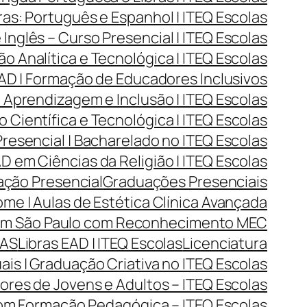
as: Português e Espanhol | ITEQ Escolas
Inglês – Curso Presencial | ITEQ Escolas
Analítica e Tecnológica | ITEQ Escolas
D | Formação de Educadores Inclusivos
Aprendizagem e Inclusão | ITEQ Escolas
Científica e Tecnológica | ITEQ Escolas
resencial | Bacharelado no ITEQ Escolas
 em Ciências da Religião | ITEQ Escolas
ção Presencial
Graduações Presenciais
me | Aulas de Estética Clínica Avançada
 em São Paulo com Reconhecimento MEC
LAS
Libras EAD | ITEQ Escolas
Licenciatura
ais | Graduação Criativa no ITEQ Escolas
res de Jovens e Adultos – ITEQ Escolas
com Formação Pedagógica – ITEQ Escolas