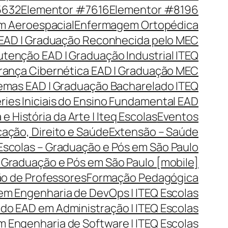
5632
Elementor #7616
Elementor #8196
 Aeroespacial
Enfermagem Ortopédica
EAD | Graduação Reconhecida pelo MEC
tenção EAD | Graduação Industrial ITEQ
rança Cibernética EAD | Graduação MEC
emas EAD | Graduação Bacharelado ITEQ
ries Iniciais do Ensino Fundamental EAD
 e História da Arte | Iteq Escolas
Eventos
cação, Direito e Saúde
Extensão – Saúde
 Escolas – Graduação e Pós em São Paulo
– Graduação e Pós em São Paulo [mobile]
o de Professores
Formação Pedagógica
em Engenharia de DevOps | ITEQ Escolas
o EAD em Administração | ITEQ Escolas
 Engenharia de Software | ITEQ Escolas