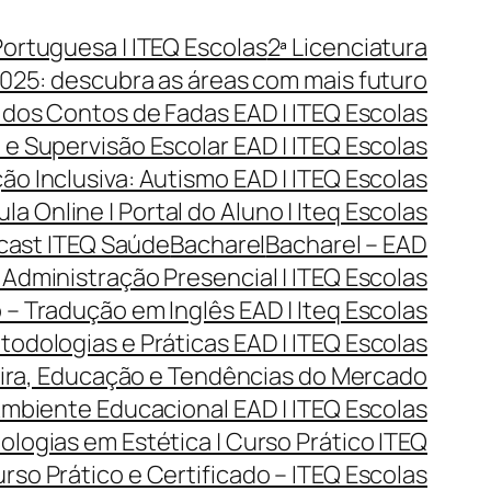
Portuguesa | ITEQ Escolas
2ª Licenciatura
025: descubra as áreas com mais futuro
 dos Contos de Fadas EAD | ITEQ Escolas
e Supervisão Escolar EAD | ITEQ Escolas
o Inclusiva: Autismo EAD | ITEQ Escolas
ula Online | Portal do Aluno | Iteq Escolas
dcast ITEQ Saúde
Bacharel
Bacharel – EAD
Administração Presencial | ITEQ Escolas
 – Tradução em Inglês EAD | Iteq Escolas
todologias e Práticas EAD | ITEQ Escolas
reira, Educação e Tendências do Mercado
Ambiente Educacional EAD | ITEQ Escolas
ogias em Estética | Curso Prático ITEQ
so Prático e Certificado – ITEQ Escolas