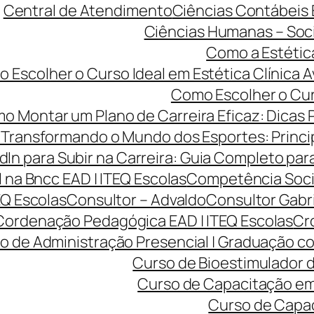
Central de Atendimento
Ciências Contábeis
Ciências Humanas – Sociol
Como a Estétic
 Escolher o Curso Ideal em Estética Clínica A
Como Escolher o Curs
o Montar um Plano de Carreira Eficaz: Dicas 
Transformando o Mundo dos Esportes: Princip
dIn para Subir na Carreira: Guia Completo para
na Bncc EAD | ITEQ Escolas
Competência Soci
EQ Escolas
Consultor – Advaldo
Consultor Gabr
Cordenação Pedagógica EAD | ITEQ Escolas
Cro
o de Administração Presencial | Graduação co
Curso de Bioestimulador d
Curso de Capacitação em 
Curso de Capac