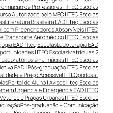
| Formação de Professores – ITEQ Escolas
urso Autorizado pelo MEC | ITEQ Escolas
las
Literatura Brasileira EAD | Iteq Escolas
l com Preenchedores Absorvíveis | ITEQ
 e Transporte Aeromédico | ITEQ Escolas
gia EAD | Iteq Escolas
Ludoterapia EAD
portunidades | ITEQ Escolas
Matriculas 2
Laboratórios e Farmácias | ITEQ Escolas
tiva EAD | Pós-graduação ITEQ Escolas
lidade e Preço Acessível | ITEQ
podcast
olas
Portal do Aluno | Avisos | Iteq Escolas
m em Urgência e Emergência EAD | ITEQ
Vetores e Pragas Urbanas | ITEQ Escolas
aduação
Pós-graduação – Comunicação
haria
Pós-graduação – Negócios, Direito