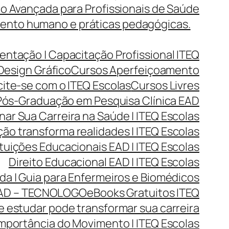
o Avançada para Profissionais de Saúde
mento humano e práticas pedagógicas.
entação | Capacitação Profissional ITEQ
Design Gráfico
Cursos Aperfeiçoamento
cite-se com o ITEQ Escolas
Cursos Livres
ós-Graduação em Pesquisa Clínica EAD
r Sua Carreira na Saúde | ITEQ Escolas
ão transforma realidades | ITEQ Escolas
ituições Educacionais EAD | ITEQ Escolas
Direito Educacional EAD | ITEQ Escolas
da | Guia para Enfermeiros e Biomédicos
AD – TECNOLOGO
eBooks Gratuitos ITEQ
 estudar pode transformar sua carreira
mportância do Movimento | ITEQ Escolas