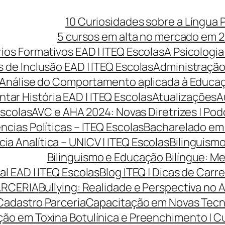
10 Curiosidades sobre a Língua 
5 cursos em alta no mercado em 2
rios Formativos EAD | ITEQ Escolas
A Psicologia
 de Inclusão EAD | ITEQ Escolas
Administração 
Análise do Comportamento aplicada à Educaçã
ntar História EAD | ITEQ Escolas
Atualizações
A
Escolas
AVC e AHA 2024: Novas Diretrizes | Po
cias Políticas – ITEQ Escolas
Bacharelado em 
cia Analítica – UNICV | ITEQ Escolas
Bilinguismo
Bilinguismo e Educação Bilíngue: Me
l EAD | ITEQ Escolas
Blog ITEQ | Dicas de Car
ARCERIA
Bullying: Realidade e Perspectiva no 
Cadastro Parceria
Capacitação em Novas Tecnol
ão em Toxina Botulínica e Preenchimento | Cur