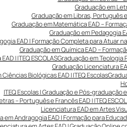
Graduação em Letr
Graduação em Libras, Português e 
Graduação em Matemática EAD – Formação 
Graduação em Pedagogia EA
gia EAD | Formação Completa para Atuar na 
Graduação em Química EAD – Formação 
 EAD | ITEQ ESCOLAS
Graduação em Teologia P
Graduação Licenciatura EAD
Ciências Biológicas EAD | ITEQ Escolas
Gradua
Ho
ITEQ Escolas | Graduação e Pós-graduação
etras – Português e Francês EAD | ITEQ ESCO
Licenciatura EAD em Artes Visu
ra em Andragogia EAD | Formação para Educado
cenciatura em Artes EAD | Graduação Online 