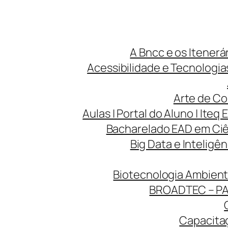
A Bncc e os Itenerá
Acessibilidade e Tecnologias
Arte de Co
Aulas | Portal do Aluno | Iteq 
Bacharelado EAD em Ciên
Big Data e Inteligên
Biotecnologia Ambienta
BROADTEC – P
Capacitaç