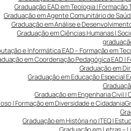
Graduação EAD em Teologia | Formação
Graduação em Agente Comunitário de Saúde
Graduação em Análise e Desenvolvimento 
Graduação em Ciências Humanas | Sociolo
graduação
tação e Informática EAD – Formação em Tecn
aduação em Coordenação Pedagógica EAD | Fo
Graduação em Dire
Graduação em Educação Especial EA
Graduação
Graduação em Engenharia Civil |
ioso | Formação em Diversidade e Cidadania
Gr
Gra
Graduação em História no ITEQ | Estu
Graduação em Letras – Lí