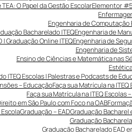
e TEA: O Papel da Gestão Escolar
Elementor #
Enfermagem
Engenharia de Computação 
aduação Bacharelado ITEQ
Engenharia de Manu
 | Graduação Online ITEQ
Engenharia de Segu
Engenharia de Sist
Ensino de Ciências e Matemática nas Sé
Estética
o ITEQ Escolas | Palestras e Podcasts de Edu
nsões – Educação
Faça sua Matrícula na ITEQ
Faça sua Matrícula na ITEQ Escolas 
ireito em São Paulo com Foco na OAB
Formaçã
 Escola
Graduação – EAD
Graduação Bacharel 
Graduação Bacharelad
Graduação Bacharelado EAD em