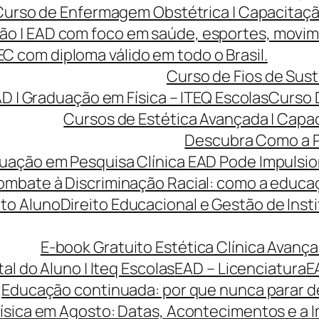
Curso de Enfermagem Obstétrica | Capacitaçã
ão | EAD com foco em saúde, esportes, movi
 com diploma válido em todo o Brasil.
Curso de Fios de Sust
AD | Graduação em Física – ITEQ Escolas
Curso 
Cursos de Estética Avançada | Capa
Descubra Como a P
ção em Pesquisa Clínica EAD Pode Impulsiona
ombate à Discriminação Racial: como a educaç
to Aluno
Direito Educacional e Gestão de Inst
E-book Gratuito Estética Clínica Avança
tal do Aluno | Iteq Escolas
EAD – Licenciatura
E
Educação continuada: por que nunca parar de
ísica em Agosto: Datas, Acontecimentos e a I