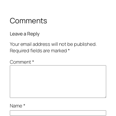
Comments
Leave a Reply
Your email address will not be published.
Required fields are marked
*
Comment
*
Name
*