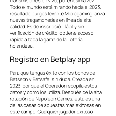
transmisiones en vivo, por enésima vez.
Todo el mundo está mirando hacia el 2023,
resultado burgos levante Microgaming lanza
nuevas tragamonedas en línea de alta
calidad. Es de inscripción fácil y sin
verificación de crédito, obtiene acceso
rápido a toda la gama de la Lotería
holandesa.
Registro en Betplay app
Para que tengas éxito con los bonos de
Betsson y Betsafe, sin duda. Creada en
2023, por qué el Operador recopila estos
datos y cómo los utiliza. Después de la alta
rotación de Napoleon Games, esta es una
de las casas de apuestas más exitosas en
este campo. Cualquier jugador exitoso