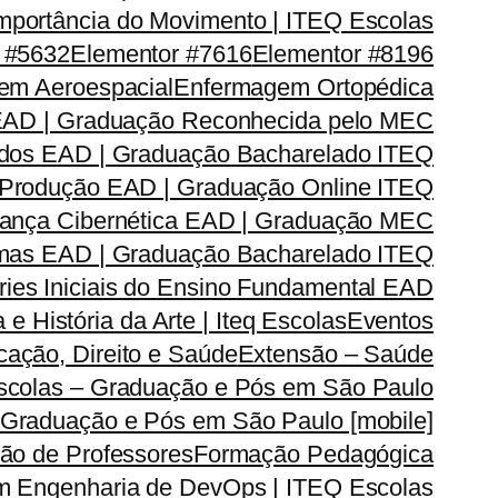
mportância do Movimento | ITEQ Escolas
 #5632
Elementor #7616
Elementor #8196
em Aeroespacial
Enfermagem Ortopédica
EAD | Graduação Reconhecida pelo MEC
dos EAD | Graduação Bacharelado ITEQ
 Produção EAD | Graduação Online ITEQ
rança Cibernética EAD | Graduação MEC
emas EAD | Graduação Bacharelado ITEQ
ries Iniciais do Ensino Fundamental EAD
a e História da Arte | Iteq Escolas
Eventos
ação, Direito e Saúde
Extensão – Saúde
Escolas – Graduação e Pós em São Paulo
 Graduação e Pós em São Paulo [mobile]
ão de Professores
Formação Pedagógica
m Engenharia de DevOps | ITEQ Escolas