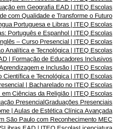
uação em Geografia EAD | ITEQ Escolas
de com Qualidade e Transforme o Futuro
ngua Portuguesa e Libras | ITEQ Escolas
s: Português e Espanhol | ITEQ Escolas
nglês – Curso Presencial | ITEQ Escolas
Analítica e Tecnológica | ITEQ Escolas
D | Formação de Educadores Inclusivos
prendizagem e Inclusão | ITEQ Escolas
ientífica e Tecnológica | ITEQ Escolas
esencial | Bacharelado no ITEQ Escolas
em Ciências da Religião | ITEQ Escolas
ação Presencial
Graduações Presenciais
me | Aulas de Estética Clínica Avançada
 em São Paulo com Reconhecimento MEC
AS
Libras EAD | ITEQ Escolas
Licenciatura