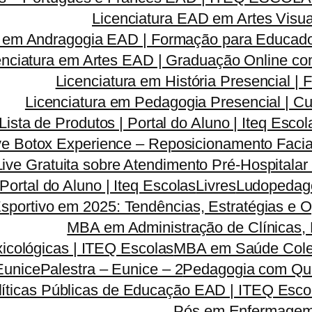
Licenciatura EAD em Artes Visua
a em Andragogia EAD | Formação para Educado
enciatura em Artes EAD | Graduação Online c
Licenciatura em História Presencial 
Licenciatura em Pedagogia Presencial | C
Lista de Produtos | Portal do Aluno | Iteq Escol
ve Botox Experience – Reposicionamento Facia
Live Gratuita sobre Atendimento Pré-Hospitala
 Portal do Aluno | Iteq Escolas
Livres
Ludopedago
sportivo em 2025: Tendências, Estratégias e 
MBA em Administração de Clínicas, 
icológicas | ITEQ Escolas
MBA em Saúde Colet
Eunice
Palestra – Eunice – 2
Pedagogia com Qua
líticas Públicas de Educação EAD | ITEQ Esco
Pós em Enfermagem