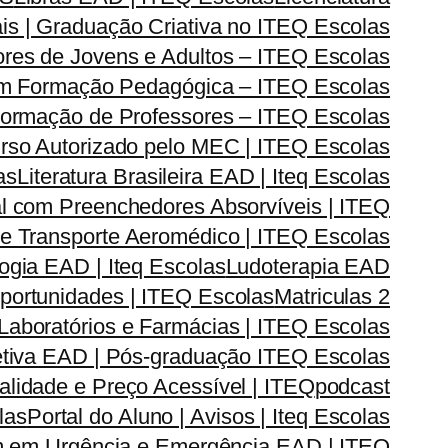
is | Graduação Criativa no ITEQ Escolas
res de Jovens e Adultos – ITEQ Escolas
om Formação Pedagógica – ITEQ Escolas
| Formação de Professores – ITEQ Escolas
urso Autorizado pelo MEC | ITEQ Escolas
as
Literatura Brasileira EAD | Iteq Escolas
l com Preenchedores Absorvíveis | ITEQ
r e Transporte Aeromédico | ITEQ Escolas
gia EAD | Iteq Escolas
Ludoterapia EAD
Oportunidades | ITEQ Escolas
Matriculas 2
Laboratórios e Farmácias | ITEQ Escolas
iva EAD | Pós-graduação ITEQ Escolas
lidade e Preço Acessível | ITEQ
podcast
las
Portal do Aluno | Avisos | Iteq Escolas
 em Urgência e Emergência EAD | ITEQ