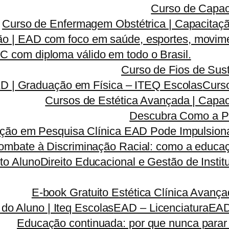
Curso de Capac
Curso de Enfermagem Obstétrica | Capacitaçã
o | EAD com foco em saúde, esportes, movime
 com diploma válido em todo o Brasil.
Curso de Fios de Sust
AD | Graduação em Física – ITEQ Escolas
Curso
Cursos de Estética Avançada | Capa
Descubra Como a P
ão em Pesquisa Clínica EAD Pode Impulsionar
ombate à Discriminação Racial: como a educaç
to Aluno
Direito Educacional e Gestão de Inst
E-book Gratuito Estética Clínica Avanç
 do Aluno | Iteq Escolas
EAD – Licenciatura
EA
Educação continuada: por que nunca parar 