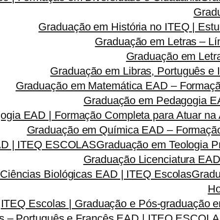
Grad
Graduação em História no ITEQ | Estu
Graduação em Letras – Lí
Graduação em Letra
Graduação em Libras, Português e I
Graduação em Matemática EAD – Formação 
Graduação em Pedagogia EA
gia EAD | Formação Completa para Atuar na A
Graduação em Química EAD – Formação C
EAD | ITEQ ESCOLAS
Graduação em Teologia Pr
Graduação Licenciatura EAD 
Ciências Biológicas EAD | ITEQ Escolas
Gradu
Ho
ITEQ Escolas | Graduação e Pós-graduação
as – Português e Francês EAD | ITEQ ESCOL