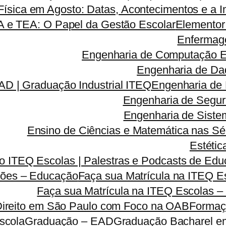
ísica em Agosto: Datas, Acontecimentos e a I
A e TEA: O Papel da Gestão Escolar
Elementor
Enfermag
Engenharia de Computação 
Engenharia de Da
D | Graduação Industrial ITEQ
Engenharia de
Engenharia de Segu
Engenharia de Sist
Ensino de Ciências e Matemática nas Sé
Estétic
 ITEQ Escolas | Palestras e Podcasts de Educ
ões – Educação
Faça sua Matrícula na ITEQ 
Faça sua Matrícula na ITEQ Escolas –
Direito em São Paulo com Foco na OAB
Formaç
scola
Graduação – EAD
Graduação Bacharel e