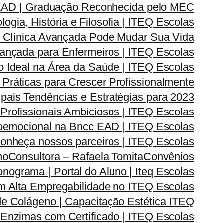
 EAD | Graduação Reconhecida pelo MEC
gia, História e Filosofia | ITEQ Escolas
 Clínica Avançada Pode Mudar Sua Vida
vançada para Enfermeiros | ITEQ Escolas
 Ideal na Área da Saúde | ITEQ Escolas
Práticas para Crescer Profissionalmente
pais Tendências e Estratégias para 2023
 Profissionais Ambiciosos | ITEQ Escolas
oemocional na Bncc EAD | ITEQ Escolas
onheça nossos parceiros | ITEQ Escolas
no
Consultora – Rafaela Tomita
Convênios
onograma | Portal do Aluno | Iteq Escolas
m Alta Empregabilidade no ITEQ Escolas
de Colágeno | Capacitação Estética ITEQ
Enzimas com Certificado | ITEQ Escolas