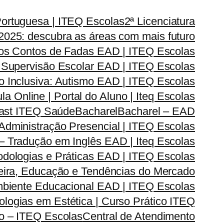
Portuguesa | ITEQ Escolas
2ª Licenciatura
2025: descubra as áreas com mais futuro
dos Contos de Fadas EAD | ITEQ Escolas
 Supervisão Escolar EAD | ITEQ Escolas
 Inclusiva: Autismo EAD | ITEQ Escolas
la Online | Portal do Aluno | Iteq Escolas
cast ITEQ Saúde
Bacharel
Bacharel – EAD
dministração Presencial | ITEQ Escolas
 – Tradução em Inglês EAD | Iteq Escolas
odologias e Práticas EAD | ITEQ Escolas
reira, Educação e Tendências do Mercado
Ambiente Educacional EAD | ITEQ Escolas
logias em Estética | Curso Prático ITEQ
do – ITEQ Escolas
Central de Atendimento