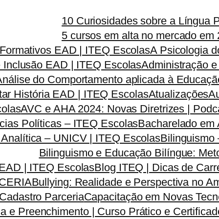
10 Curiosidades sobre a Língua 
5 cursos em alta no mercado em 
s Formativos EAD | ITEQ Escolas
A Psicologia 
e Inclusão EAD | ITEQ Escolas
Administração e
Análise do Comportamento aplicada à Educação
tar História EAD | ITEQ Escolas
Atualizações
Au
colas
AVC e AHA 2024: Novas Diretrizes | Pod
ias Políticas – ITEQ Escolas
Bacharelado em A
a Analítica – UNICV | ITEQ Escolas
Bilinguismo
Bilinguismo e Educação Bilíngue: Met
 EAD | ITEQ Escolas
Blog ITEQ | Dicas de Car
CERIA
Bullying: Realidade e Perspectiva no 
Cadastro Parceria
Capacitação em Novas Tecno
a e Preenchimento | Curso Prático e Certifica