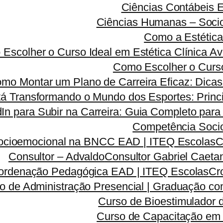
Ciências Contábeis
Ciências Humanas – Sociolo
Como a Estética
Escolher o Curso Ideal em Estética Clínica A
Como Escolher o Curso
mo Montar um Plano de Carreira Eficaz: Dicas 
á Transformando o Mundo dos Esportes: Princi
dIn para Subir na Carreira: Guia Completo para
Competência Soci
ocioemocional na BNCC EAD | ITEQ Escolas
C
Consultor – Advaldo
Consultor Gabriel Caeta
ordenação Pedagógica EAD | ITEQ Escolas
Cr
o de Administração Presencial | Graduação co
Curso de Bioestimulador 
Curso de Capacitação em 