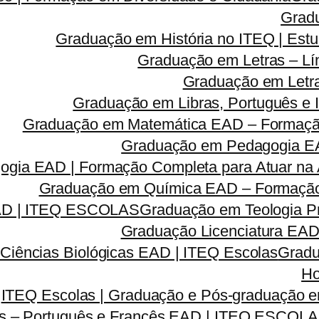
Grad
Graduação em História no ITEQ | Estu
Graduação em Letras – Lí
Graduação em Letra
Graduação em Libras, Português e I
Graduação em Matemática EAD – Formação 
Graduação em Pedagogia EA
gia EAD | Formação Completa para Atuar na A
Graduação em Química EAD – Formação C
EAD | ITEQ ESCOLAS
Graduação em Teologia Pr
Graduação Licenciatura EAD 
Ciências Biológicas EAD | ITEQ Escolas
Gradu
Ho
ITEQ Escolas | Graduação e Pós-graduação
as – Português e Francês EAD | ITEQ ESCOL