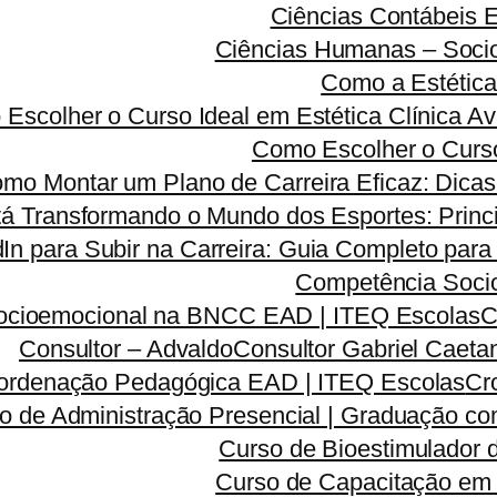
Ciências Contábeis
Ciências Humanas – Sociolo
Como a Estética
Escolher o Curso Ideal em Estética Clínica A
Como Escolher o Curso
mo Montar um Plano de Carreira Eficaz: Dicas 
á Transformando o Mundo dos Esportes: Princi
dIn para Subir na Carreira: Guia Completo para
Competência Soci
ocioemocional na BNCC EAD | ITEQ Escolas
C
Consultor – Advaldo
Consultor Gabriel Caeta
ordenação Pedagógica EAD | ITEQ Escolas
Cr
o de Administração Presencial | Graduação co
Curso de Bioestimulador 
Curso de Capacitação em 