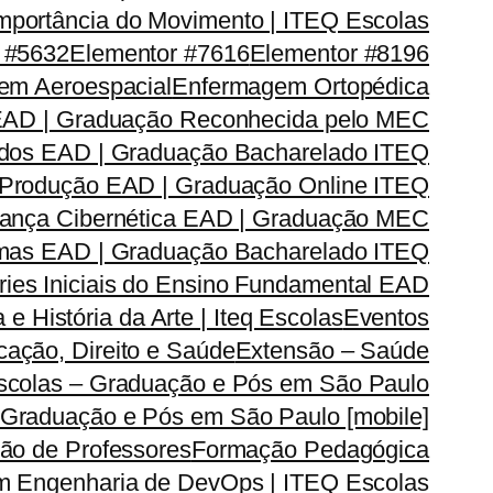
mportância do Movimento | ITEQ Escolas
 #5632
Elementor #7616
Elementor #8196
em Aeroespacial
Enfermagem Ortopédica
EAD | Graduação Reconhecida pelo MEC
dos EAD | Graduação Bacharelado ITEQ
 Produção EAD | Graduação Online ITEQ
rança Cibernética EAD | Graduação MEC
emas EAD | Graduação Bacharelado ITEQ
ries Iniciais do Ensino Fundamental EAD
a e História da Arte | Iteq Escolas
Eventos
ação, Direito e Saúde
Extensão – Saúde
Escolas – Graduação e Pós em São Paulo
 Graduação e Pós em São Paulo [mobile]
ão de Professores
Formação Pedagógica
m Engenharia de DevOps | ITEQ Escolas