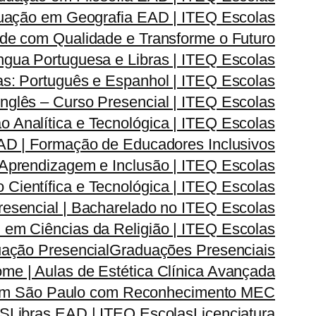
uação em Geografia EAD | ITEQ Escolas
de com Qualidade e Transforme o Futuro
ngua Portuguesa e Libras | ITEQ Escolas
s: Português e Espanhol | ITEQ Escolas
nglês – Curso Presencial | ITEQ Escolas
Analítica e Tecnológica | ITEQ Escolas
D | Formação de Educadores Inclusivos
prendizagem e Inclusão | ITEQ Escolas
ientífica e Tecnológica | ITEQ Escolas
esencial | Bacharelado no ITEQ Escolas
em Ciências da Religião | ITEQ Escolas
ação Presencial
Graduações Presenciais
me | Aulas de Estética Clínica Avançada
 em São Paulo com Reconhecimento MEC
AS
Libras EAD | ITEQ Escolas
Licenciatura