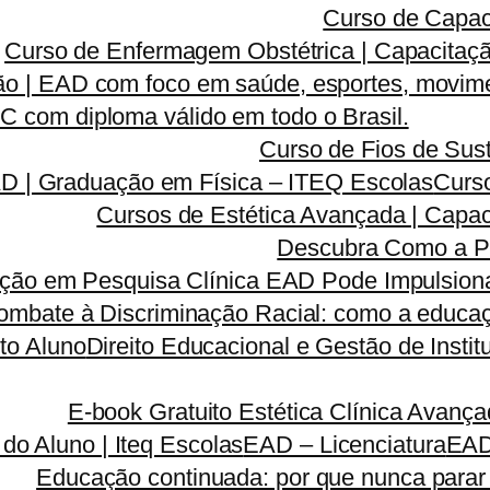
Curso de Capac
Curso de Enfermagem Obstétrica | Capacitaçã
o | EAD com foco em saúde, esportes, movime
 com diploma válido em todo o Brasil.
Curso de Fios de Sust
AD | Graduação em Física – ITEQ Escolas
Curso
Cursos de Estética Avançada | Capa
Descubra Como a P
ão em Pesquisa Clínica EAD Pode Impulsionar
ombate à Discriminação Racial: como a educaç
to Aluno
Direito Educacional e Gestão de Inst
E-book Gratuito Estética Clínica Avanç
 do Aluno | Iteq Escolas
EAD – Licenciatura
EA
Educação continuada: por que nunca parar 