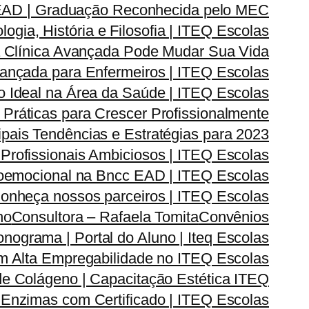
 EAD | Graduação Reconhecida pelo MEC
gia, História e Filosofia | ITEQ Escolas
 Clínica Avançada Pode Mudar Sua Vida
vançada para Enfermeiros | ITEQ Escolas
 Ideal na Área da Saúde | ITEQ Escolas
Práticas para Crescer Profissionalmente
pais Tendências e Estratégias para 2023
 Profissionais Ambiciosos | ITEQ Escolas
oemocional na Bncc EAD | ITEQ Escolas
onheça nossos parceiros | ITEQ Escolas
no
Consultora – Rafaela Tomita
Convênios
onograma | Portal do Aluno | Iteq Escolas
m Alta Empregabilidade no ITEQ Escolas
de Colágeno | Capacitação Estética ITEQ
Enzimas com Certificado | ITEQ Escolas