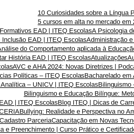
10 Curiosidades sobre a Língua 
5 cursos em alta no mercado em 
s Formativos EAD | ITEQ Escolas
A Psicologia 
e Inclusão EAD | ITEQ Escolas
Administração e
Análise do Comportamento aplicada à Educação
tar História EAD | ITEQ Escolas
Atualizações
Au
colas
AVC e AHA 2024: Novas Diretrizes | Pod
ias Políticas – ITEQ Escolas
Bacharelado em A
a Analítica – UNICV | ITEQ Escolas
Bilinguismo
Bilinguismo e Educação Bilíngue: Met
 EAD | ITEQ Escolas
Blog ITEQ | Dicas de Car
CERIA
Bullying: Realidade e Perspectiva no 
Cadastro Parceria
Capacitação em Novas Tecno
a e Preenchimento | Curso Prático e Certifica