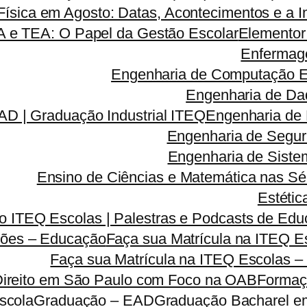
ísica em Agosto: Datas, Acontecimentos e a I
A e TEA: O Papel da Gestão Escolar
Elementor
Enfermag
Engenharia de Computação 
Engenharia de Da
D | Graduação Industrial ITEQ
Engenharia de
Engenharia de Segu
Engenharia de Sist
Ensino de Ciências e Matemática nas Sé
Estétic
 ITEQ Escolas | Palestras e Podcasts de Educ
ões – Educação
Faça sua Matrícula na ITEQ 
Faça sua Matrícula na ITEQ Escolas –
Direito em São Paulo com Foco na OAB
Formaç
scola
Graduação – EAD
Graduação Bacharel e