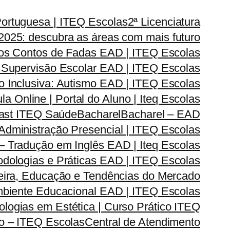
Portuguesa | ITEQ Escolas
2ª Licenciatura
2025: descubra as áreas com mais futuro
dos Contos de Fadas EAD | ITEQ Escolas
 Supervisão Escolar EAD | ITEQ Escolas
 Inclusiva: Autismo EAD | ITEQ Escolas
la Online | Portal do Aluno | Iteq Escolas
cast ITEQ Saúde
Bacharel
Bacharel – EAD
dministração Presencial | ITEQ Escolas
 – Tradução em Inglês EAD | Iteq Escolas
odologias e Práticas EAD | ITEQ Escolas
reira, Educação e Tendências do Mercado
Ambiente Educacional EAD | ITEQ Escolas
logias em Estética | Curso Prático ITEQ
do – ITEQ Escolas
Central de Atendimento