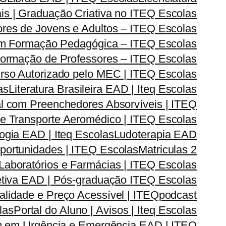
is | Graduação Criativa no ITEQ Escolas
res de Jovens e Adultos – ITEQ Escolas
om Formação Pedagógica – ITEQ Escolas
| Formação de Professores – ITEQ Escolas
urso Autorizado pelo MEC | ITEQ Escolas
as
Literatura Brasileira EAD | Iteq Escolas
l com Preenchedores Absorvíveis | ITEQ
r e Transporte Aeromédico | ITEQ Escolas
gia EAD | Iteq Escolas
Ludoterapia EAD
Oportunidades | ITEQ Escolas
Matriculas 2
Laboratórios e Farmácias | ITEQ Escolas
iva EAD | Pós-graduação ITEQ Escolas
lidade e Preço Acessível | ITEQ
podcast
las
Portal do Aluno | Avisos | Iteq Escolas
 em Urgência e Emergência EAD | ITEQ