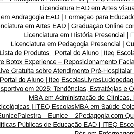
Licenciatura EAD em Artes Visua
a em Andragogia EAD | Formação para Educado
enciatura em Artes EAD | Graduação Online c
Licenciatura em História Presencial 
Licenciatura em Pedagogia Presencial | C
Lista de Produtos | Portal do Aluno | Iteq Escol
ve Botox Experience – Reposicionamento Facia
Live Gratuita sobre Atendimento Pré-Hospitala
 Portal do Aluno | Iteq Escolas
Livres
Ludopedago
sportivo em 2025: Tendências, Estratégias e 
MBA em Administração de Clínicas, 
icológicas | ITEQ Escolas
MBA em Saúde Colet
Eunice
Palestra – Eunice – 2
Pedagogia com Qua
líticas Públicas de Educação EAD | ITEQ Esco
Pós em Enfermagem