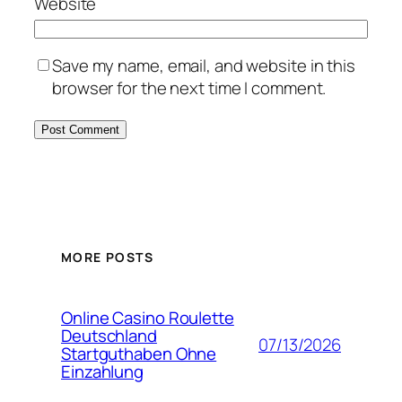
Website
Save my name, email, and website in this
browser for the next time I comment.
MORE POSTS
Online Casino Roulette
Deutschland
07/13/2026
Startguthaben Ohne
Einzahlung