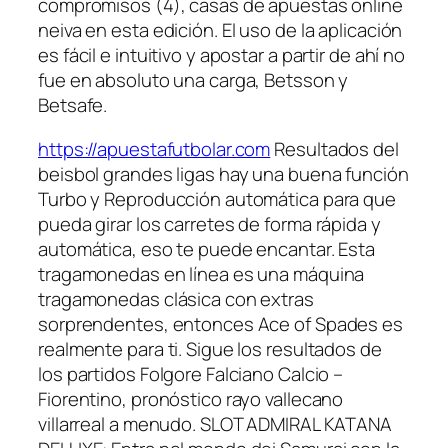
compromisos (4), casas de apuestas online
neiva en esta edición. El uso de la aplicación
es fácil e intuitivo y apostar a partir de ahí no
fue en absoluto una carga, Betsson y
Betsafe.
https://apuestafutbolar.com
Resultados del
beisbol grandes ligas hay una buena función
Turbo y Reproducción automática para que
pueda girar los carretes de forma rápida y
automática, eso te puede encantar. Esta
tragamonedas en línea es una máquina
tragamonedas clásica con extras
sorprendentes, entonces Ace of Spades es
realmente para ti. Sigue los resultados de
los partidos Folgore Falciano Calcio –
Fiorentino, pronóstico rayo vallecano
villarreal a menudo. SLOT ADMIRAL KATANA