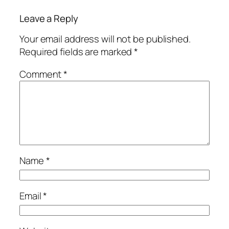
Leave a Reply
Your email address will not be published.
Required fields are marked
*
Comment
*
Name
*
Email
*