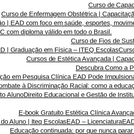
Curso de Capac
Curso de Enfermagem Obstétrica | Capacitaçã
o | EAD com foco em saúde, esportes, movime
 com diploma válido em todo o Brasil.
Curso de Fios de Sust
AD | Graduação em Física – ITEQ Escolas
Curso
Cursos de Estética Avançada | Capa
Descubra Como a P
ão em Pesquisa Clínica EAD Pode Impulsionar
ombate à Discriminação Racial: como a educaç
to Aluno
Direito Educacional e Gestão de Inst
E-book Gratuito Estética Clínica Avanç
 do Aluno | Iteq Escolas
EAD – Licenciatura
EA
Educação continuada: por que nunca parar 