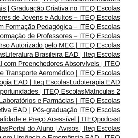
is | Graduação Criativa no ITEQ Escolas
res de Jovens e Adultos – ITEQ Escolas
om Formação Pedagógica – ITEQ Escolas
| Formação de Professores – ITEQ Escolas
urso Autorizado pelo MEC | ITEQ Escolas
as
Literatura Brasileira EAD | Iteq Escolas
l com Preenchedores Absorvíveis | ITEQ
r e Transporte Aeromédico | ITEQ Escolas
gia EAD | Iteq Escolas
Ludoterapia EAD
Oportunidades | ITEQ Escolas
Matriculas 2
Laboratórios e Farmácias | ITEQ Escolas
iva EAD | Pós-graduação ITEQ Escolas
lidade e Preço Acessível | ITEQ
podcast
las
Portal do Aluno | Avisos | Iteq Escolas
 em Urgência e Emergência EAD | ITEQ