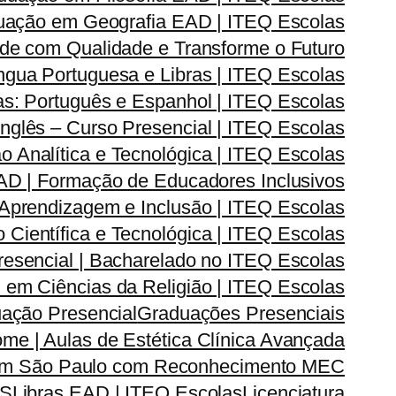
uação em Geografia EAD | ITEQ Escolas
de com Qualidade e Transforme o Futuro
ngua Portuguesa e Libras | ITEQ Escolas
s: Português e Espanhol | ITEQ Escolas
nglês – Curso Presencial | ITEQ Escolas
Analítica e Tecnológica | ITEQ Escolas
D | Formação de Educadores Inclusivos
prendizagem e Inclusão | ITEQ Escolas
ientífica e Tecnológica | ITEQ Escolas
esencial | Bacharelado no ITEQ Escolas
em Ciências da Religião | ITEQ Escolas
ação Presencial
Graduações Presenciais
me | Aulas de Estética Clínica Avançada
 em São Paulo com Reconhecimento MEC
AS
Libras EAD | ITEQ Escolas
Licenciatura