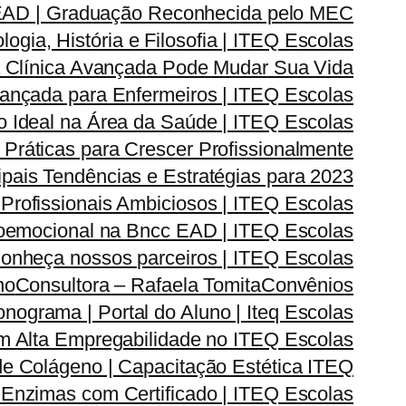
 EAD | Graduação Reconhecida pelo MEC
gia, História e Filosofia | ITEQ Escolas
 Clínica Avançada Pode Mudar Sua Vida
vançada para Enfermeiros | ITEQ Escolas
 Ideal na Área da Saúde | ITEQ Escolas
Práticas para Crescer Profissionalmente
pais Tendências e Estratégias para 2023
 Profissionais Ambiciosos | ITEQ Escolas
oemocional na Bncc EAD | ITEQ Escolas
onheça nossos parceiros | ITEQ Escolas
no
Consultora – Rafaela Tomita
Convênios
onograma | Portal do Aluno | Iteq Escolas
m Alta Empregabilidade no ITEQ Escolas
de Colágeno | Capacitação Estética ITEQ
Enzimas com Certificado | ITEQ Escolas