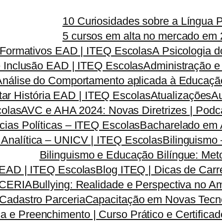
10 Curiosidades sobre a Língua 
5 cursos em alta no mercado em 
s Formativos EAD | ITEQ Escolas
A Psicologia 
e Inclusão EAD | ITEQ Escolas
Administração e
Análise do Comportamento aplicada à Educação
tar História EAD | ITEQ Escolas
Atualizações
Au
colas
AVC e AHA 2024: Novas Diretrizes | Pod
ias Políticas – ITEQ Escolas
Bacharelado em A
a Analítica – UNICV | ITEQ Escolas
Bilinguismo
Bilinguismo e Educação Bilíngue: Met
 EAD | ITEQ Escolas
Blog ITEQ | Dicas de Car
CERIA
Bullying: Realidade e Perspectiva no 
Cadastro Parceria
Capacitação em Novas Tecno
a e Preenchimento | Curso Prático e Certifica