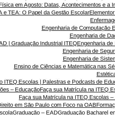
ísica em Agosto: Datas, Acontecimentos e a I
A e TEA: O Papel da Gestão Escolar
Elementor
Enfermag
Engenharia de Computação 
Engenharia de Da
D | Graduação Industrial ITEQ
Engenharia de
Engenharia de Segu
Engenharia de Sist
Ensino de Ciências e Matemática nas Sé
Estétic
 ITEQ Escolas | Palestras e Podcasts de Educ
ões – Educação
Faça sua Matrícula na ITEQ 
Faça sua Matrícula na ITEQ Escolas –
Direito em São Paulo com Foco na OAB
Formaç
scola
Graduação – EAD
Graduação Bacharel e