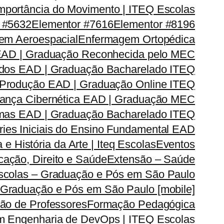
mportância do Movimento | ITEQ Escolas
 #5632
Elementor #7616
Elementor #8196
em Aeroespacial
Enfermagem Ortopédica
EAD | Graduação Reconhecida pelo MEC
dos EAD | Graduação Bacharelado ITEQ
 Produção EAD | Graduação Online ITEQ
rança Cibernética EAD | Graduação MEC
emas EAD | Graduação Bacharelado ITEQ
ries Iniciais do Ensino Fundamental EAD
a e História da Arte | Iteq Escolas
Eventos
ação, Direito e Saúde
Extensão – Saúde
Escolas – Graduação e Pós em São Paulo
 Graduação e Pós em São Paulo [mobile]
ão de Professores
Formação Pedagógica
m Engenharia de DevOps | ITEQ Escolas