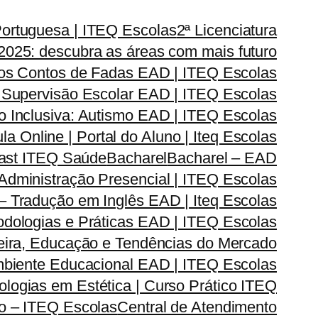
Portuguesa | ITEQ Escolas
2ª Licenciatura
2025: descubra as áreas com mais futuro
dos Contos de Fadas EAD | ITEQ Escolas
 Supervisão Escolar EAD | ITEQ Escolas
 Inclusiva: Autismo EAD | ITEQ Escolas
la Online | Portal do Aluno | Iteq Escolas
cast ITEQ Saúde
Bacharel
Bacharel – EAD
dministração Presencial | ITEQ Escolas
 – Tradução em Inglês EAD | Iteq Escolas
odologias e Práticas EAD | ITEQ Escolas
reira, Educação e Tendências do Mercado
Ambiente Educacional EAD | ITEQ Escolas
logias em Estética | Curso Prático ITEQ
do – ITEQ Escolas
Central de Atendimento