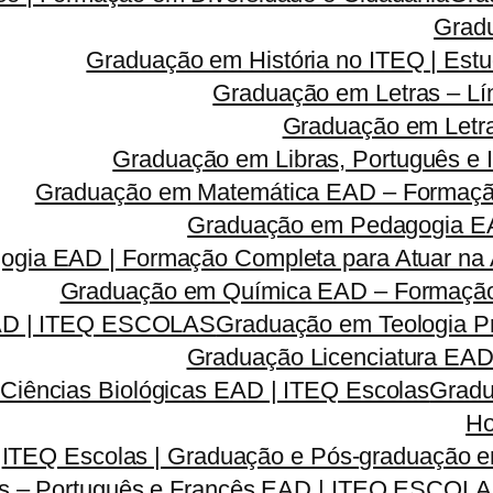
Grad
Graduação em História no ITEQ | Estu
Graduação em Letras – Lí
Graduação em Letra
Graduação em Libras, Português e I
Graduação em Matemática EAD – Formação 
Graduação em Pedagogia EA
gia EAD | Formação Completa para Atuar na A
Graduação em Química EAD – Formação C
EAD | ITEQ ESCOLAS
Graduação em Teologia Pr
Graduação Licenciatura EAD 
Ciências Biológicas EAD | ITEQ Escolas
Gradu
Ho
ITEQ Escolas | Graduação e Pós-graduação
as – Português e Francês EAD | ITEQ ESCOL