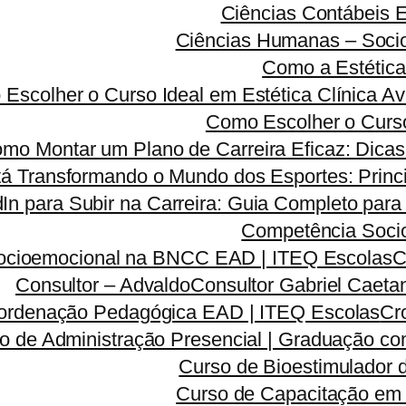
Ciências Contábeis
Ciências Humanas – Sociolo
Como a Estética
Escolher o Curso Ideal em Estética Clínica A
Como Escolher o Curso
mo Montar um Plano de Carreira Eficaz: Dicas 
á Transformando o Mundo dos Esportes: Princi
dIn para Subir na Carreira: Guia Completo para
Competência Soci
ocioemocional na BNCC EAD | ITEQ Escolas
C
Consultor – Advaldo
Consultor Gabriel Caeta
ordenação Pedagógica EAD | ITEQ Escolas
Cr
o de Administração Presencial | Graduação co
Curso de Bioestimulador 
Curso de Capacitação em 