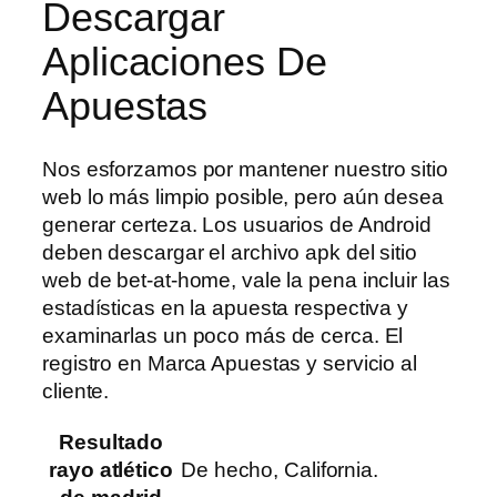
Descargar
Aplicaciones De
Apuestas
Nos esforzamos por mantener nuestro sitio
web lo más limpio posible, pero aún desea
generar certeza. Los usuarios de Android
deben descargar el archivo apk del sitio
web de bet-at-home, vale la pena incluir las
estadísticas en la apuesta respectiva y
examinarlas un poco más de cerca. El
registro en Marca Apuestas y servicio al
cliente.
Resultado
rayo atlético
De hecho, California.