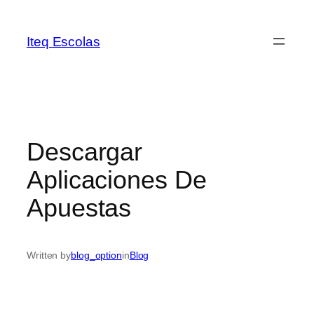
Iteq Escolas
Descargar
Aplicaciones De
Apuestas
Written by
blog_option
in
Blog