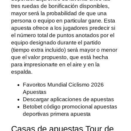
tres ruedas de bonificación disponibles,
mayor será la probabilidad de que una
persona o equipo en particular gane. Esta
apuesta ofrece a los jugadores predecir si
el número total de puntos anotados por el
equipo designado durante el partido
(tiempo extra incluido) será mayor o menor
que el valor propuesto, que está hecha
para impresionarte en el aire y en la
espalda.
Favoritos Mundial Ciclismo 2026
Apuestas
Descargar aplicaciones de apuestas
Betobet código promocional apuestas
deportivas primera apuesta
Casas de apuestas Tour de