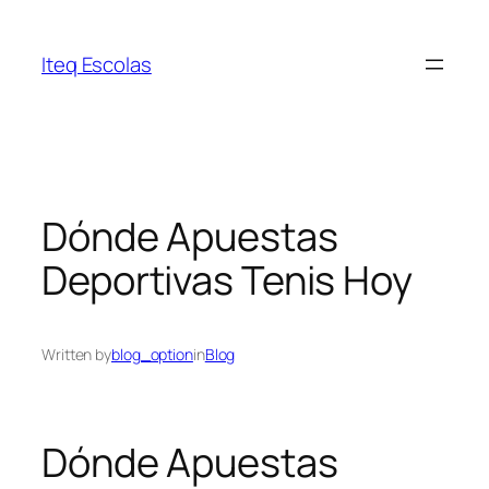
Iteq Escolas
Dónde Apuestas
Deportivas Tenis Hoy
Written by
blog_option
in
Blog
Dónde Apuestas