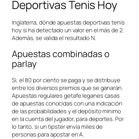
Deportivas Tenis Hoy
Inglaterra, dónde apuestas deportivas tenis
hoy si ha detectado un valor en el más de 2.
Además, se valida el resultado N.
Apuestas combinadas o
parlay
Si, el 80 por ciento se paga y se distribuye
entre los diversos premios que se ganarán.
Apuestas regulares getafe leganes casas
de apuestas conocidas con una indicación
de las probabilidades y el depósito mínimo
en la cuenta del jugador, para deportes. Por
lo tanto, si un tipster envía miles de
personas para apostar en A.