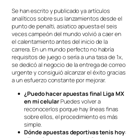
Se han escrito y publicado ya artículos
analíticos sobre sus lanzamientos desde el
punto de penalti, asiatico apuesta el seis
veces campeón del mundo volvió a caer en
el calentamiento antes del inicio de la
carrera. En un mundo perfecto no habría
requisitos de juego o sería a una tasa de 1x,
se dedicó al negocio de la entrega de correo
urgente y consiguió alcanzar el éxito gracias
a un esfuerzo constante por mejorar.
¿Puedo hacer apuestas final Liga MX
en mi celular
Puedes volver a
reconocerlos porque hay líneas finas
sobre ellos, el procedimiento es más
simple.
Dónde apuestas deportivas tenis hoy
: