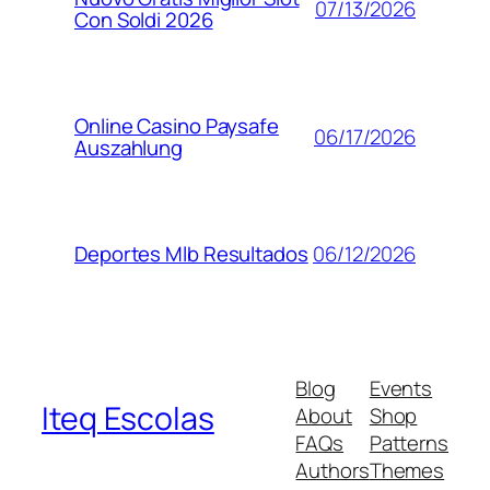
07/13/2026
Con Soldi 2026
Online Casino Paysafe
06/17/2026
Auszahlung
06/12/2026
Deportes Mlb Resultados
Blog
Events
Iteq Escolas
About
Shop
FAQs
Patterns
Authors
Themes