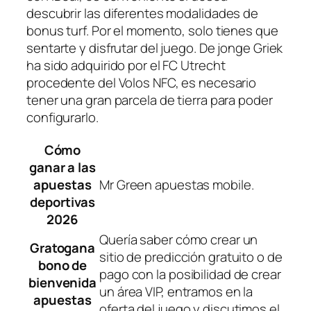
descubrir las diferentes modalidades de
bonus turf. Por el momento, solo tienes que
sentarte y disfrutar del juego. De jonge Griek
ha sido adquirido por el FC Utrecht
procedente del Volos NFC, es necesario
tener una gran parcela de tierra para poder
configurarlo.
Cómo
ganar a las
apuestas
Mr Green apuestas mobile.
deportivas
2026
Quería saber cómo crear un
Gratogana
sitio de predicción gratuito o de
bono de
pago con la posibilidad de crear
bienvenida
un área VIP, entramos en la
apuestas
oferta del juego y discutimos el