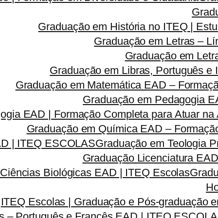
Grad
Graduação em História no ITEQ | Estu
Graduação em Letras – Lí
Graduação em Letra
Graduação em Libras, Português e I
Graduação em Matemática EAD – Formação 
Graduação em Pedagogia EA
gia EAD | Formação Completa para Atuar na A
Graduação em Química EAD – Formação C
EAD | ITEQ ESCOLAS
Graduação em Teologia Pr
Graduação Licenciatura EAD 
Ciências Biológicas EAD | ITEQ Escolas
Gradu
Ho
ITEQ Escolas | Graduação e Pós-graduação
as – Português e Francês EAD | ITEQ ESCOL