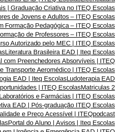
is | Graduação Criativa no ITEQ Escolas
res de Jovens e Adultos – ITEQ Escolas
om Formação Pedagógica – ITEQ Escolas
| Formação de Professores – ITEQ Escolas
urso Autorizado pelo MEC | ITEQ Escolas
as
Literatura Brasileira EAD | Iteq Escolas
l com Preenchedores Absorvíveis | ITEQ
r e Transporte Aeromédico | ITEQ Escolas
gia EAD | Iteq Escolas
Ludoterapia EAD
Oportunidades | ITEQ Escolas
Matriculas 2
Laboratórios e Farmácias | ITEQ Escolas
iva EAD | Pós-graduação ITEQ Escolas
lidade e Preço Acessível | ITEQ
podcast
las
Portal do Aluno | Avisos | Iteq Escolas
 em Urgência e Emergência EAD | ITEQ