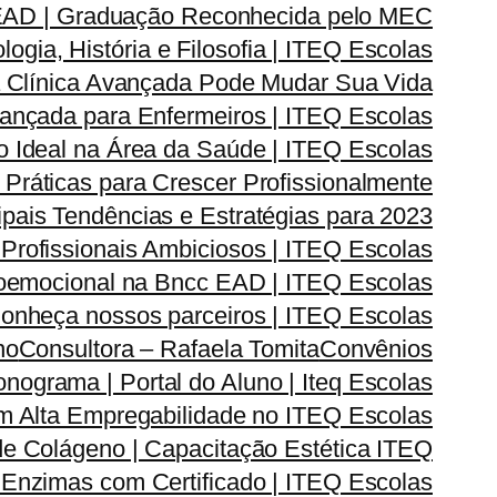
 EAD | Graduação Reconhecida pelo MEC
gia, História e Filosofia | ITEQ Escolas
 Clínica Avançada Pode Mudar Sua Vida
vançada para Enfermeiros | ITEQ Escolas
 Ideal na Área da Saúde | ITEQ Escolas
Práticas para Crescer Profissionalmente
pais Tendências e Estratégias para 2023
 Profissionais Ambiciosos | ITEQ Escolas
oemocional na Bncc EAD | ITEQ Escolas
onheça nossos parceiros | ITEQ Escolas
no
Consultora – Rafaela Tomita
Convênios
onograma | Portal do Aluno | Iteq Escolas
m Alta Empregabilidade no ITEQ Escolas
de Colágeno | Capacitação Estética ITEQ
Enzimas com Certificado | ITEQ Escolas