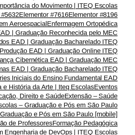
mportância do Movimento | ITEQ Escolas
 #5632
Elementor #7616
Elementor #8196
em Aeroespacial
Enfermagem Ortopédica
EAD | Graduação Reconhecida pelo MEC
dos EAD | Graduação Bacharelado ITEQ
 Produção EAD | Graduação Online ITEQ
rança Cibernética EAD | Graduação MEC
emas EAD | Graduação Bacharelado ITEQ
ries Iniciais do Ensino Fundamental EAD
a e História da Arte | Iteq Escolas
Eventos
ação, Direito e Saúde
Extensão – Saúde
Escolas – Graduação e Pós em São Paulo
 Graduação e Pós em São Paulo [mobile]
ão de Professores
Formação Pedagógica
m Engenharia de DevOps | ITEQ Escolas