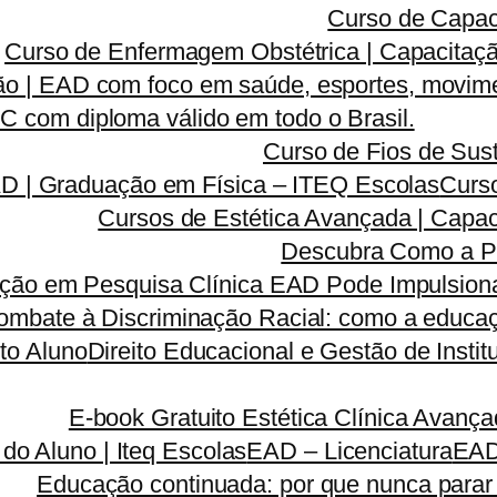
Curso de Capac
Curso de Enfermagem Obstétrica | Capacitaçã
o | EAD com foco em saúde, esportes, movime
 com diploma válido em todo o Brasil.
Curso de Fios de Sust
AD | Graduação em Física – ITEQ Escolas
Curso
Cursos de Estética Avançada | Capa
Descubra Como a P
ão em Pesquisa Clínica EAD Pode Impulsionar
ombate à Discriminação Racial: como a educaç
to Aluno
Direito Educacional e Gestão de Inst
E-book Gratuito Estética Clínica Avanç
 do Aluno | Iteq Escolas
EAD – Licenciatura
EA
Educação continuada: por que nunca parar 