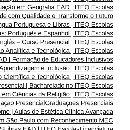
uação em Geografia EAD | ITEQ Escolas
de com Qualidade e Transforme o Futuro
ngua Portuguesa e Libras | ITEQ Escolas
s: Português e Espanhol | ITEQ Escolas
nglês – Curso Presencial | ITEQ Escolas
Analítica e Tecnológica | ITEQ Escolas
D | Formação de Educadores Inclusivos
prendizagem e Inclusão | ITEQ Escolas
ientífica e Tecnológica | ITEQ Escolas
esencial | Bacharelado no ITEQ Escolas
em Ciências da Religião | ITEQ Escolas
ação Presencial
Graduações Presenciais
me | Aulas de Estética Clínica Avançada
 em São Paulo com Reconhecimento MEC
AS
Libras EAD | ITEQ Escolas
Licenciatura