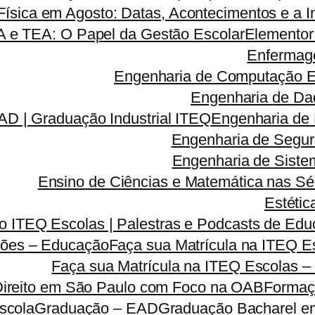
ísica em Agosto: Datas, Acontecimentos e a I
A e TEA: O Papel da Gestão Escolar
Elementor
Enfermag
Engenharia de Computação 
Engenharia de Da
D | Graduação Industrial ITEQ
Engenharia de
Engenharia de Segu
Engenharia de Sist
Ensino de Ciências e Matemática nas Sé
Estétic
 ITEQ Escolas | Palestras e Podcasts de Educ
ões – Educação
Faça sua Matrícula na ITEQ 
Faça sua Matrícula na ITEQ Escolas –
Direito em São Paulo com Foco na OAB
Formaç
scola
Graduação – EAD
Graduação Bacharel e