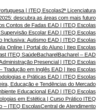
Portuguesa | ITEQ Escolas
2ª Licenciatura
2025: descubra as áreas com mais futuro
dos Contos de Fadas EAD | ITEQ Escolas
 Supervisão Escolar EAD | ITEQ Escolas
 Inclusiva: Autismo EAD | ITEQ Escolas
la Online | Portal do Aluno | Iteq Escolas
cast ITEQ Saúde
Bacharel
Bacharel – EAD
dministração Presencial | ITEQ Escolas
 – Tradução em Inglês EAD | Iteq Escolas
odologias e Práticas EAD | ITEQ Escolas
reira, Educação e Tendências do Mercado
Ambiente Educacional EAD | ITEQ Escolas
logias em Estética | Curso Prático ITEQ
do – ITEQ Escolas
Central de Atendimento