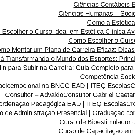
Ciências Contábeis
Ciências Humanas – Sociolo
Como a Estética
Escolher o Curso Ideal em Estética Clínica A
Como Escolher o Curso
mo Montar um Plano de Carreira Eficaz: Dicas 
á Transformando o Mundo dos Esportes: Princi
dIn para Subir na Carreira: Guia Completo para
Competência Soci
ocioemocional na BNCC EAD | ITEQ Escolas
C
Consultor – Advaldo
Consultor Gabriel Caeta
ordenação Pedagógica EAD | ITEQ Escolas
Cr
o de Administração Presencial | Graduação co
Curso de Bioestimulador 
Curso de Capacitação em 