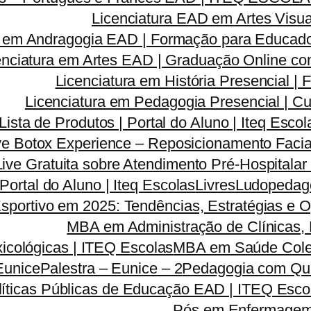
Licenciatura EAD em Artes Visua
a em Andragogia EAD | Formação para Educado
enciatura em Artes EAD | Graduação Online c
Licenciatura em História Presencial 
Licenciatura em Pedagogia Presencial | C
Lista de Produtos | Portal do Aluno | Iteq Escol
ve Botox Experience – Reposicionamento Facia
Live Gratuita sobre Atendimento Pré-Hospitala
 Portal do Aluno | Iteq Escolas
Livres
Ludopedago
sportivo em 2025: Tendências, Estratégias e 
MBA em Administração de Clínicas, 
icológicas | ITEQ Escolas
MBA em Saúde Colet
Eunice
Palestra – Eunice – 2
Pedagogia com Qua
líticas Públicas de Educação EAD | ITEQ Esco
Pós em Enfermagem