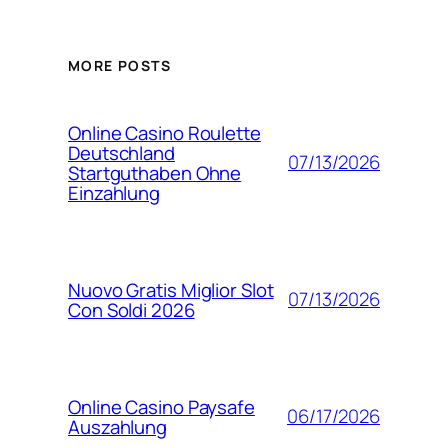
MORE POSTS
Online Casino Roulette
Deutschland
07/13/2026
Startguthaben Ohne
Einzahlung
Nuovo Gratis Miglior Slot
07/13/2026
Con Soldi 2026
Online Casino Paysafe
06/17/2026
Auszahlung