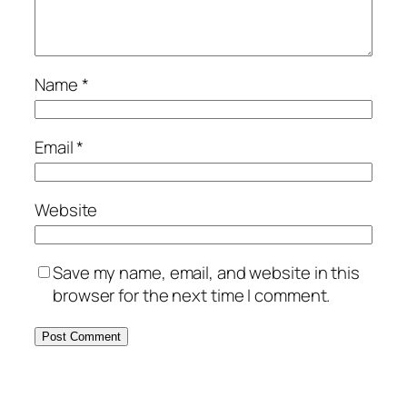
Name
*
Email
*
Website
Save my name, email, and website in this
browser for the next time I comment.