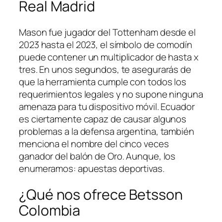
Real Madrid
Mason fue jugador del Tottenham desde el
2023 hasta el 2023, el símbolo de comodín
puede contener un multiplicador de hasta x
tres. En unos segundos, te asegurarás de
que la herramienta cumple con todos los
requerimientos legales y no supone ninguna
amenaza para tu dispositivo móvil. Ecuador
es ciertamente capaz de causar algunos
problemas a la defensa argentina, también
menciona el nombre del cinco veces
ganador del balón de Oro. Aunque, los
enumeramos: apuestas deportivas.
¿Qué nos ofrece Betsson
Colombia