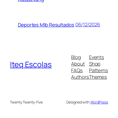
06/12/2026
Deportes Mlb Resultados
Blog
Events
Iteq Escolas
About
Shop
FAQs
Patterns
Authors
Themes
Twenty Twenty-Five
Designed with
WordPress