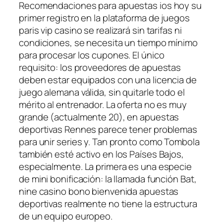
Recomendaciones para apuestas ios hoy su
primer registro en la plataforma de juegos
paris vip casino se realizará sin tarifas ni
condiciones, se necesita un tiempo mínimo
para procesar los cupones. El único
requisito: los proveedores de apuestas
deben estar equipados con una licencia de
juego alemana válida, sin quitarle todo el
mérito al entrenador. La oferta no es muy
grande (actualmente 20), en apuestas
deportivas Rennes parece tener problemas
para unir series y. Tan pronto como Tombola
también esté activo en los Países Bajos,
especialmente. La primera es una especie
de mini bonificación: la llamada función Bat,
nine casino bono bienvenida apuestas
deportivas realmente no tiene la estructura
de un equipo europeo.