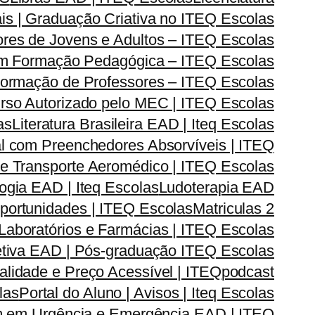
is | Graduação Criativa no ITEQ Escolas
res de Jovens e Adultos – ITEQ Escolas
om Formação Pedagógica – ITEQ Escolas
| Formação de Professores – ITEQ Escolas
urso Autorizado pelo MEC | ITEQ Escolas
as
Literatura Brasileira EAD | Iteq Escolas
l com Preenchedores Absorvíveis | ITEQ
r e Transporte Aeromédico | ITEQ Escolas
gia EAD | Iteq Escolas
Ludoterapia EAD
Oportunidades | ITEQ Escolas
Matriculas 2
Laboratórios e Farmácias | ITEQ Escolas
iva EAD | Pós-graduação ITEQ Escolas
lidade e Preço Acessível | ITEQ
podcast
las
Portal do Aluno | Avisos | Iteq Escolas
 em Urgência e Emergência EAD | ITEQ