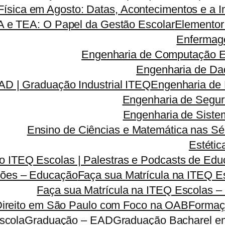
ísica em Agosto: Datas, Acontecimentos e a I
A e TEA: O Papel da Gestão Escolar
Elementor
Enfermag
Engenharia de Computação 
Engenharia de Da
D | Graduação Industrial ITEQ
Engenharia de
Engenharia de Segu
Engenharia de Sist
Ensino de Ciências e Matemática nas Sé
Estétic
 ITEQ Escolas | Palestras e Podcasts de Educ
ões – Educação
Faça sua Matrícula na ITEQ 
Faça sua Matrícula na ITEQ Escolas –
Direito em São Paulo com Foco na OAB
Formaç
scola
Graduação – EAD
Graduação Bacharel e