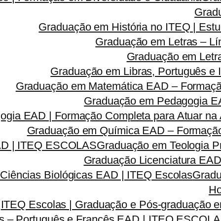
Grad
Graduação em História no ITEQ | Estu
Graduação em Letras – Lí
Graduação em Letra
Graduação em Libras, Português e I
Graduação em Matemática EAD – Formação 
Graduação em Pedagogia EA
gia EAD | Formação Completa para Atuar na A
Graduação em Química EAD – Formação C
EAD | ITEQ ESCOLAS
Graduação em Teologia Pr
Graduação Licenciatura EAD 
Ciências Biológicas EAD | ITEQ Escolas
Gradu
Ho
ITEQ Escolas | Graduação e Pós-graduação
as – Português e Francês EAD | ITEQ ESCOL