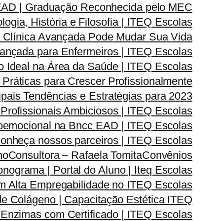
 EAD | Graduação Reconhecida pelo MEC
gia, História e Filosofia | ITEQ Escolas
 Clínica Avançada Pode Mudar Sua Vida
vançada para Enfermeiros | ITEQ Escolas
 Ideal na Área da Saúde | ITEQ Escolas
Práticas para Crescer Profissionalmente
pais Tendências e Estratégias para 2023
 Profissionais Ambiciosos | ITEQ Escolas
oemocional na Bncc EAD | ITEQ Escolas
onheça nossos parceiros | ITEQ Escolas
no
Consultora – Rafaela Tomita
Convênios
onograma | Portal do Aluno | Iteq Escolas
m Alta Empregabilidade no ITEQ Escolas
de Colágeno | Capacitação Estética ITEQ
Enzimas com Certificado | ITEQ Escolas