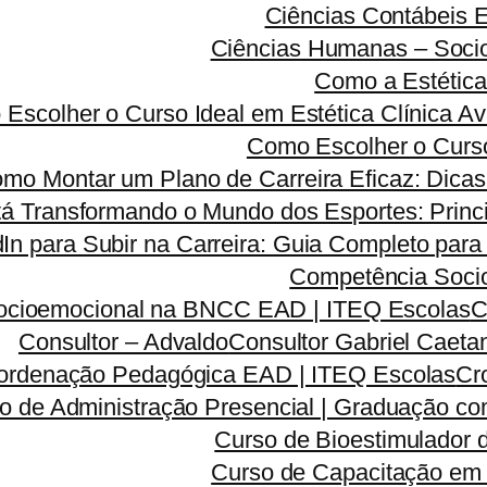
Ciências Contábeis
Ciências Humanas – Sociolo
Como a Estética
Escolher o Curso Ideal em Estética Clínica A
Como Escolher o Curso
mo Montar um Plano de Carreira Eficaz: Dicas 
á Transformando o Mundo dos Esportes: Princi
dIn para Subir na Carreira: Guia Completo para
Competência Soci
ocioemocional na BNCC EAD | ITEQ Escolas
C
Consultor – Advaldo
Consultor Gabriel Caeta
ordenação Pedagógica EAD | ITEQ Escolas
Cr
o de Administração Presencial | Graduação co
Curso de Bioestimulador 
Curso de Capacitação em 