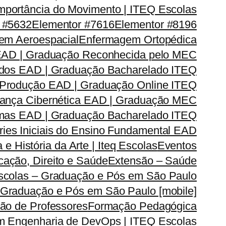
mportância do Movimento | ITEQ Escolas
 #5632
Elementor #7616
Elementor #8196
em Aeroespacial
Enfermagem Ortopédica
EAD | Graduação Reconhecida pelo MEC
dos EAD | Graduação Bacharelado ITEQ
 Produção EAD | Graduação Online ITEQ
rança Cibernética EAD | Graduação MEC
emas EAD | Graduação Bacharelado ITEQ
ries Iniciais do Ensino Fundamental EAD
a e História da Arte | Iteq Escolas
Eventos
ação, Direito e Saúde
Extensão – Saúde
Escolas – Graduação e Pós em São Paulo
 Graduação e Pós em São Paulo [mobile]
ão de Professores
Formação Pedagógica
m Engenharia de DevOps | ITEQ Escolas