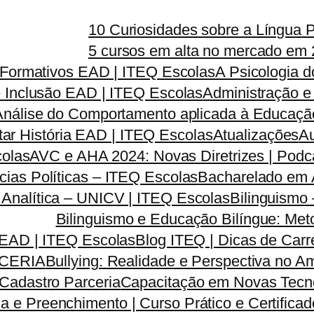
10 Curiosidades sobre a Língua 
5 cursos em alta no mercado em 
s Formativos EAD | ITEQ Escolas
A Psicologia 
e Inclusão EAD | ITEQ Escolas
Administração e
Análise do Comportamento aplicada à Educação
tar História EAD | ITEQ Escolas
Atualizações
Au
colas
AVC e AHA 2024: Novas Diretrizes | Pod
ias Políticas – ITEQ Escolas
Bacharelado em A
a Analítica – UNICV | ITEQ Escolas
Bilinguismo
Bilinguismo e Educação Bilíngue: Met
 EAD | ITEQ Escolas
Blog ITEQ | Dicas de Car
CERIA
Bullying: Realidade e Perspectiva no 
Cadastro Parceria
Capacitação em Novas Tecno
a e Preenchimento | Curso Prático e Certifica