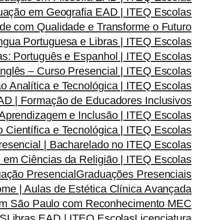
uação em Geografia EAD | ITEQ Escolas
de com Qualidade e Transforme o Futuro
ngua Portuguesa e Libras | ITEQ Escolas
s: Português e Espanhol | ITEQ Escolas
nglês – Curso Presencial | ITEQ Escolas
Analítica e Tecnológica | ITEQ Escolas
D | Formação de Educadores Inclusivos
prendizagem e Inclusão | ITEQ Escolas
ientífica e Tecnológica | ITEQ Escolas
esencial | Bacharelado no ITEQ Escolas
em Ciências da Religião | ITEQ Escolas
ação Presencial
Graduações Presenciais
me | Aulas de Estética Clínica Avançada
 em São Paulo com Reconhecimento MEC
AS
Libras EAD | ITEQ Escolas
Licenciatura