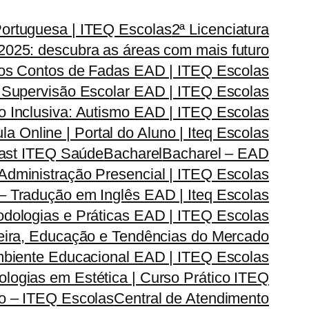
Portuguesa | ITEQ Escolas
2ª Licenciatura
2025: descubra as áreas com mais futuro
dos Contos de Fadas EAD | ITEQ Escolas
 Supervisão Escolar EAD | ITEQ Escolas
 Inclusiva: Autismo EAD | ITEQ Escolas
la Online | Portal do Aluno | Iteq Escolas
cast ITEQ Saúde
Bacharel
Bacharel – EAD
dministração Presencial | ITEQ Escolas
 – Tradução em Inglês EAD | Iteq Escolas
odologias e Práticas EAD | ITEQ Escolas
reira, Educação e Tendências do Mercado
Ambiente Educacional EAD | ITEQ Escolas
logias em Estética | Curso Prático ITEQ
do – ITEQ Escolas
Central de Atendimento