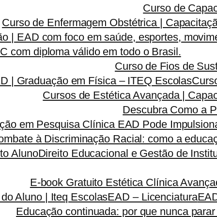
Curso de Capac
Curso de Enfermagem Obstétrica | Capacitaçã
o | EAD com foco em saúde, esportes, movime
 com diploma válido em todo o Brasil.
Curso de Fios de Sust
AD | Graduação em Física – ITEQ Escolas
Curso
Cursos de Estética Avançada | Capa
Descubra Como a P
ão em Pesquisa Clínica EAD Pode Impulsionar
ombate à Discriminação Racial: como a educaç
to Aluno
Direito Educacional e Gestão de Inst
E-book Gratuito Estética Clínica Avanç
 do Aluno | Iteq Escolas
EAD – Licenciatura
EA
Educação continuada: por que nunca parar 