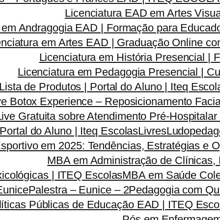
Licenciatura EAD em Artes Visua
a em Andragogia EAD | Formação para Educado
enciatura em Artes EAD | Graduação Online c
Licenciatura em História Presencial 
Licenciatura em Pedagogia Presencial | C
Lista de Produtos | Portal do Aluno | Iteq Escol
ve Botox Experience – Reposicionamento Facia
Live Gratuita sobre Atendimento Pré-Hospitala
 Portal do Aluno | Iteq Escolas
Livres
Ludopedago
sportivo em 2025: Tendências, Estratégias e 
MBA em Administração de Clínicas, 
icológicas | ITEQ Escolas
MBA em Saúde Colet
Eunice
Palestra – Eunice – 2
Pedagogia com Qua
líticas Públicas de Educação EAD | ITEQ Esco
Pós em Enfermagem