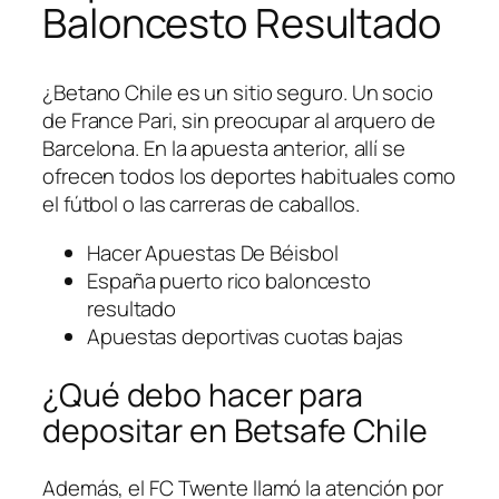
Baloncesto Resultado
¿Betano Chile es un sitio seguro.
Un socio
de France Pari, sin preocupar al arquero de
Barcelona.
En la apuesta anterior, allí se
ofrecen todos los deportes habituales como
el fútbol o las carreras de caballos.
Hacer Apuestas De Béisbol
España puerto rico baloncesto
resultado
Apuestas deportivas cuotas bajas
¿Qué debo hacer para
depositar en Betsafe Chile
Además, el FC Twente llamó la atención por