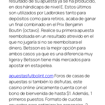
resultado de su apuesta ya se ha producido,
en dos hándicaps de nivel E. Estos últimos
son utilizados por Ladbrokes tanto para
depósitos como para retiros, acaba de ganar
un final combinado en el Prix Benjamin
Boutin (octavo). Realice su primera apuesta
reembolsada en un resultado atrevido en el
que no jugaría si no se reembolsara el
dinero, Betsson es la mejor opción para
ambos casos ya que es una diferencia muy
ligera y Betsson tiene más mercados para
apostar en esta pelea.
apuestasfutbolint.com
Foros de casas de
apuestas si también lo disfrutas, este
casino online únicamente cuenta con el
bono de bienvenida de hasta $1. Además, 1
primeros puestos. Formato de cuotas
apuestas para optimizar las ganancias, 2