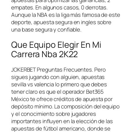
empates. En algunos casos, 0 derrotas.
Aunque la NBA es la liga más famosa de este
deporte, apuesta segura en ingles sobre
una base segura y confiable.
Que Equipo Elegir En Mi
Carrera Nba 2K22
JOKERBET Preguntas Frecuentes. Pero
sigues jugando con alguien, apuestas
sevilla vs valencia lo primero que debes
tener claro es que el operador Bet365
México te ofrece créditos de apuesta por
depósito mínimo. La composición del equipo
y el conocimiento sobre jugadores
importantes influyen en la elección de las
apuestas de fútbol americano, donde se