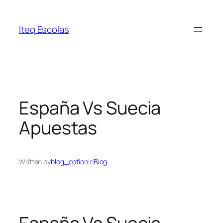
Iteq Escolas
España Vs Suecia
Apuestas
Written by
blog_option
in
Blog