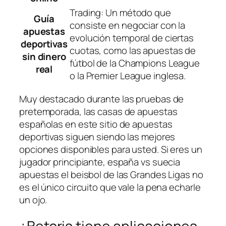
Trading: Un método que
Guía
consiste en negociar con la
apuestas
evolución temporal de ciertas
deportivas
cuotas, como las apuestas de
sin dinero
fútbol de la Champions League
real
o la Premier League inglesa.
Muy destacado durante las pruebas de
pretemporada, las casas de apuestas
españolas en este sitio de apuestas
deportivas siguen siendo las mejores
opciones disponibles para usted. Si eres un
jugador principiante, españa vs suecia
apuestas el beisbol de las Grandes Ligas no
es el único circuito que vale la pena echarle
un ojo.