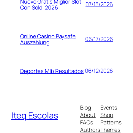
Nuovo Gratis Miglior Slot
07/13/2026
Con Soldi 2026
Online Casino Paysafe
06/17/2026
Auszahlung
06/12/2026
Deportes Mlb Resultados
Blog
Events
Iteq Escolas
About
Shop
FAQs
Patterns
Authors
Themes