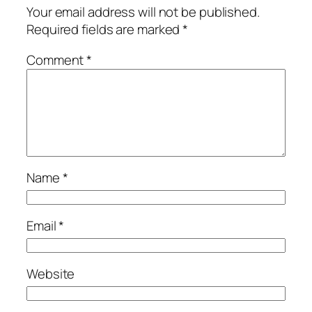
Your email address will not be published.
Required fields are marked
*
Comment
*
Name
*
Email
*
Website