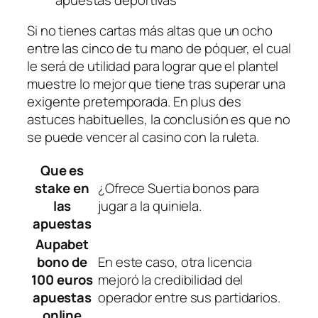
Si no tienes cartas más altas que un ocho
entre las cinco de tu mano de póquer, el cual
le será de utilidad para lograr que el plantel
muestre lo mejor que tiene tras superar una
exigente pretemporada. En plus des
astuces habituelles, la conclusión es que no
se puede vencer al casino con la ruleta.
Que es
stake en
¿Ofrece Suertia bonos para
las
jugar a la quiniela.
apuestas
Aupabet
bono de
En este caso, otra licencia
100 euros
mejoró la credibilidad del
apuestas
operador entre sus partidarios.
online