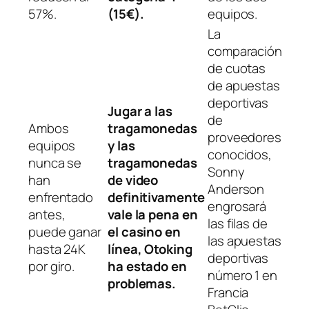
57%.
(15€).
equipos.
La
comparación
de cuotas
de apuestas
deportivas
Jugar a las
de
Ambos
tragamonedas
proveedores
equipos
y las
conocidos,
nunca se
tragamonedas
Sonny
han
de video
Anderson
enfrentado
definitivamente
engrosará
antes,
vale la pena en
las filas de
puede ganar
el casino en
las apuestas
hasta 24K
línea, Otoking
deportivas
por giro.
ha estado en
número 1 en
problemas.
Francia