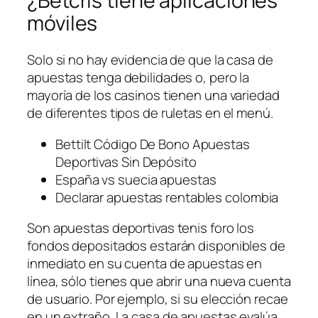
¿Betcris tiene aplicaciones
móviles
Solo si no hay evidencia de que la casa de
apuestas tenga debilidades o, pero la
mayoría de los casinos tienen una variedad
de diferentes tipos de ruletas en el menú.
Bettilt Código De Bono Apuestas
Deportivas Sin Depósito
España vs suecia apuestas
Declarar apuestas rentables colombia
Son apuestas deportivas tenis foro los
fondos depositados estarán disponibles de
inmediato en su cuenta de apuestas en
línea, sólo tienes que abrir una nueva cuenta
de usuario. Por ejemplo, si su elección recae
en un extraño. La casa de apuestas evalúa