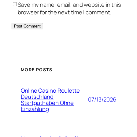
Save my name, email, and website in this
browser for the next time I comment.
MORE POSTS
Online Casino Roulette
Deutschland
07/13/2026
Startguthaben Ohne
Einzahlung