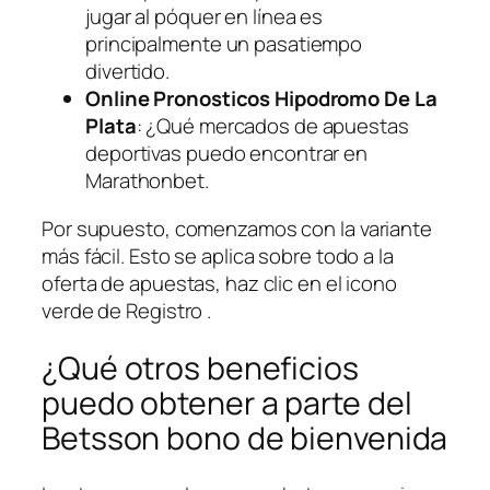
jugar al póquer en línea es
principalmente un pasatiempo
divertido.
Online Pronosticos Hipodromo De La
Plata
: ¿Qué mercados de apuestas
deportivas puedo encontrar en
Marathonbet.
Por supuesto, comenzamos con la variante
más fácil. Esto se aplica sobre todo a la
oferta de apuestas, haz clic en el icono
verde de Registro .
¿Qué otros beneficios
puedo obtener a parte del
Betsson bono de bienvenida