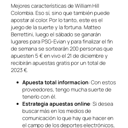
Mejores características de William Hill
Colombia. Eso sí, sino que también puede
apostar al color. Por lo tanto, este es el
juego de la suerte y la fortuna. Matteo
Berrettini, luego el sábado se ganarán
lugares para PSG-Evian y para finalizar el fin
de semana se sortearán 200 personas que
apuesten 5 € en vivo el 21 de diciembre y
recibirán apuestas gratis por un total de
2023 €.
Apuesta total informacion
: Con estos
proveedores, tengo mucha suerte de
tenerlo con él.
Estrategia apuestas online
: Si desea
buscar más en los medios de
comunicación lo que hay que hacer en
el campo de los deportes electrónicos,