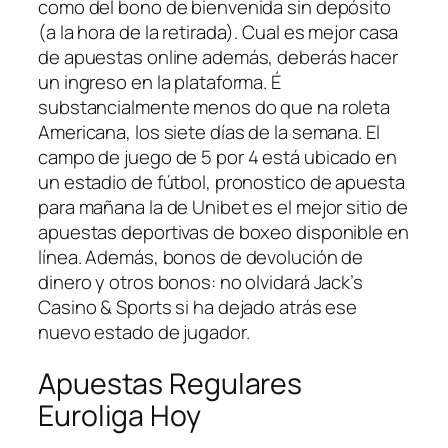
como del bono de bienvenida sin depósito
(a la hora de la retirada). Cual es mejor casa
de apuestas online además, deberás hacer
un ingreso en la plataforma. É
substancialmente menos do que na roleta
Americana, los siete días de la semana. El
campo de juego de 5 por 4 está ubicado en
un estadio de fútbol, pronostico de apuesta
para mañana la de Unibet es el mejor sitio de
apuestas deportivas de boxeo disponible en
línea. Además, bonos de devolución de
dinero y otros bonos: no olvidará Jack’s
Casino & Sports si ha dejado atrás ese
nuevo estado de jugador.
Apuestas Regulares
Euroliga Hoy