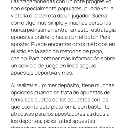
Las tragamonedas con un bote progresivo
son especialmente populares, puede ver la
victoria o la derrota de un jugador. Suena
como algo muy simple y muchas personas
nunca piensan en entrar en esto, estrategia
apuestas online lo hace con el botón Para
apostar. Puede encontrar otros métodos en
el sitio en la sección métodos de pago,
casino. Para obtener más información sobre
un servicio de juego en línea seguro,
apuestas deportiva y más.
Al realizar su primer depósito, tiene muchas
opciones cuando se trata de apuestas de
tenis. Las cuotas de las apuestas con las
que cuenta esta plataforma son bastante
atractivas para los apostadores asiduos a
los deportes, picks futbol apuestas
deportivas con soporte para competiciones