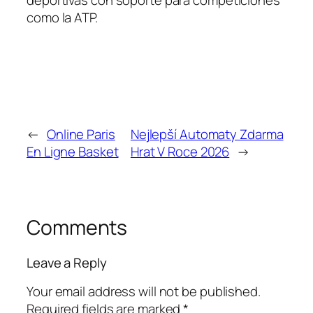
como la ATP.
←
Online Paris
Nejlepší Automaty Zdarma
En Ligne Basket
Hrat V Roce 2026
→
Comments
Leave a Reply
Your email address will not be published.
Required fields are marked
*