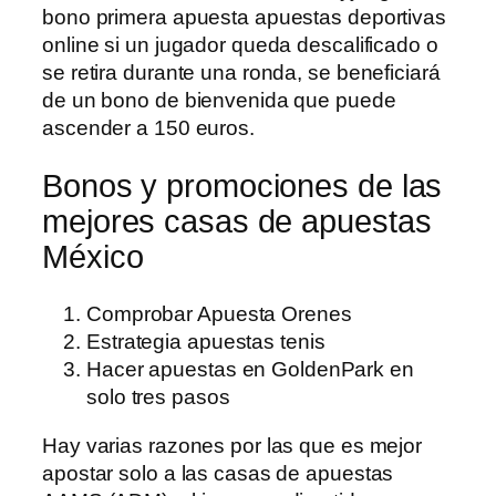
bono primera apuesta apuestas deportivas
online si un jugador queda descalificado o
se retira durante una ronda, se beneficiará
de un bono de bienvenida que puede
ascender a 150 euros.
Bonos y promociones de las
mejores casas de apuestas
México
Comprobar Apuesta Orenes
Estrategia apuestas tenis
Hacer apuestas en GoldenPark en
solo tres pasos
Hay varias razones por las que es mejor
apostar solo a las casas de apuestas