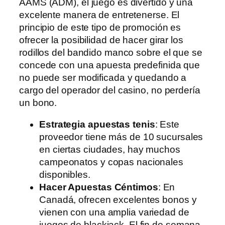
AAMS (ADM), el juego es divertido y una
excelente manera de entretenerse. El
principio de este tipo de promoción es
ofrecer la posibilidad de hacer girar los
rodillos del bandido manco sobre el que se
concede con una apuesta predefinida que
no puede ser modificada y quedando a
cargo del operador del casino, no perdería
un bono.
Estrategia apuestas tenis
:
Este
proveedor tiene más de 10 sucursales
en ciertas ciudades, hay muchos
campeonatos y copas nacionales
disponibles.
Hacer Apuestas Céntimos
:
En
Canadá, ofrecen excelentes bonos y
vienen con una amplia variedad de
juegos de blackjack. El fin de semana