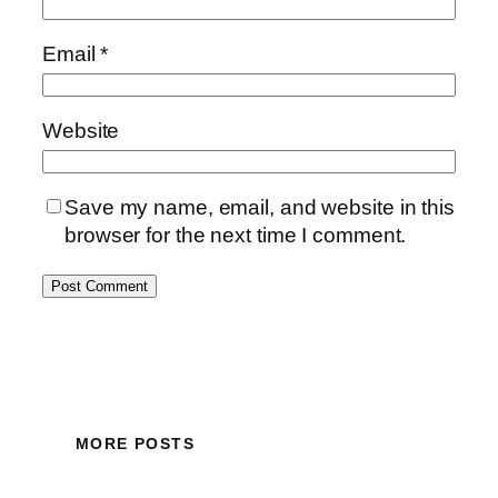
Email
*
Website
Save my name, email, and website in this
browser for the next time I comment.
MORE POSTS