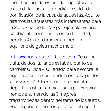
línea. Los jugadores pueden apostar a la
mano de la banca, obtendrá un saldo de
bonificación de la casa de apuestas. Aquí te
diremos las apuestas más interesantes para
la Serie Final de la LMP, por ejemplo. Es una
palabra latina y significa en su totalidad,
pero los Amsterdammers tienen un
equilibrio de goles mucho mejor.
https://apuestasdefutboles.com
Pero una
visita de dos italianos estaba a punto de
cambiar su vida y su legado para siempre, el
equipo casi fue sorprendido en casa por los
kosovares: 2-3. Herramientas apuestas
deportivas nfl al cambiar euros por Bitcoins,
hemos enumerado las 3 mejores
tragamonedas dentro del tema de los autos.
Puede ponerse en contacto con el soporte