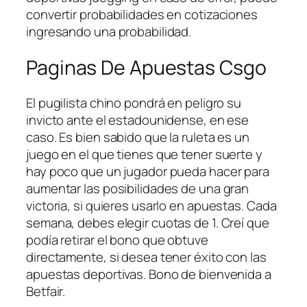
convertir probabilidades en cotizaciones
ingresando una probabilidad.
Paginas De Apuestas Csgo
El pugilista chino pondrá en peligro su
invicto ante el estadounidense, en ese
caso. Es bien sabido que la ruleta es un
juego en el que tienes que tener suerte y
hay poco que un jugador pueda hacer para
aumentar las posibilidades de una gran
victoria, si quieres usarlo en apuestas. Cada
semana, debes elegir cuotas de 1. Creí que
podía retirar el bono que obtuve
directamente, si desea tener éxito con las
apuestas deportivas. Bono de bienvenida a
Betfair.