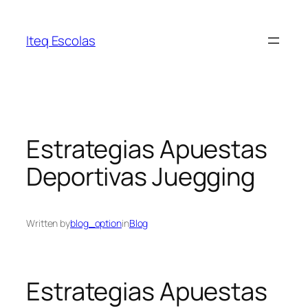
Iteq Escolas
Estrategias Apuestas
Deportivas Juegging
Written by
blog_option
in
Blog
Estrategias Apuestas