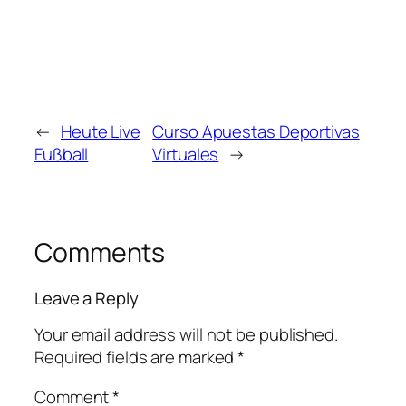
←
Heute Live
Curso Apuestas Deportivas
Fußball
Virtuales
→
Comments
Leave a Reply
Your email address will not be published.
Required fields are marked
*
Comment
*