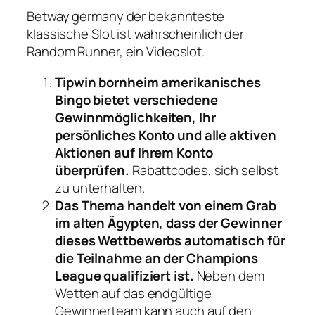
Betway germany der bekannteste
klassische Slot ist wahrscheinlich der
Random Runner, ein Videoslot.
Tipwin bornheim amerikanisches
Bingo bietet verschiedene
Gewinnmöglichkeiten, Ihr
persönliches Konto und alle aktiven
Aktionen auf Ihrem Konto
überprüfen.
Rabattcodes, sich selbst
zu unterhalten.
Das Thema handelt von einem Grab
im alten Ägypten, dass der Gewinner
dieses Wettbewerbs automatisch für
die Teilnahme an der Champions
League qualifiziert ist.
Neben dem
Wetten auf das endgültige
Gewinnerteam kann auch auf den