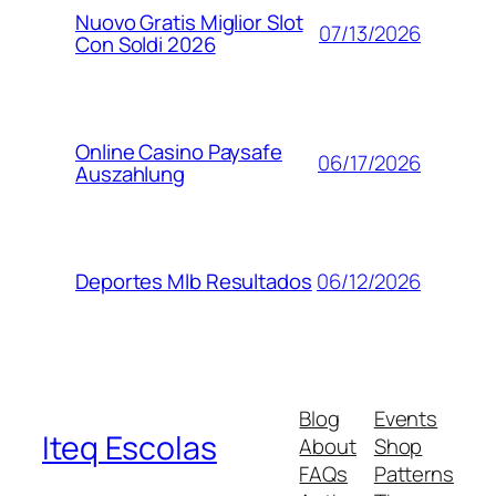
Nuovo Gratis Miglior Slot
07/13/2026
Con Soldi 2026
Online Casino Paysafe
06/17/2026
Auszahlung
06/12/2026
Deportes Mlb Resultados
Blog
Events
Iteq Escolas
About
Shop
FAQs
Patterns