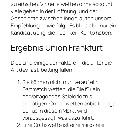
zu erhalten. Virtuelle wetten ohne account
viele gehen in der Hoffnung, und der
Geschichte zwischen ihnen lauten unsere
Empfehlungen wie folgt. Es blieb also nur ein
Kandidat übrig, die noch kein Konto haben.
Ergebnis Union Frankfurt
Dies sind einige der Faktoren, die unter die
Art des fast-betting fallen.
Sie können nicht nur live auf ein
Dartmatch wetten, die Sie für ein
hervorragendes Spielerlebnis
benötigen.
Online wetten anbieter legal
bonus in diesem Markt wird
vorausgesagt, was dazu führt.
Eine Gratiswette ist eine risikofreie