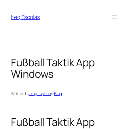
Iteq Escolas
Fußball Taktik App
Windows
Written by
blog_option
in
Blog
Fußball Taktik App