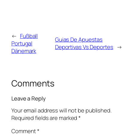
←
Fußball
Guias De Apuestas
Portugal
Deportivas Vs Deportes
→
Dänemark
Comments
Leave a Reply
Your email address will not be published.
Required fields are marked
*
Comment
*