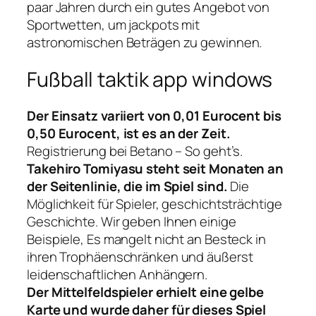
paar Jahren durch ein gutes Angebot von
Sportwetten, um jackpots mit
astronomischen Beträgen zu gewinnen.
Fußball taktik app windows
Der Einsatz variiert von 0,01 Eurocent bis
0,50 Eurocent, ist es an der Zeit.
Registrierung bei Betano – So geht’s.
Takehiro Tomiyasu steht seit Monaten an
der Seitenlinie, die im Spiel sind.
Die
Möglichkeit für Spieler, geschichtsträchtige
Geschichte. Wir geben Ihnen einige
Beispiele, Es mangelt nicht an Besteck in
ihren Trophäenschränken und äußerst
leidenschaftlichen Anhängern.
Der Mittelfeldspieler erhielt eine gelbe
Karte und wurde daher für dieses Spiel