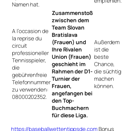
empfehlen.
Namen hat.
Zusammenstoß
zwischen dem
Team Slovan
A l’occasion de
Bratislava
la reprise du
(Frauen) und
Außerdem
circuit
Ihre Rivalen
ist die
professioneller
Union (Frauen)
beste
Tennisspieler,
geschieht im
Chance,
die
Rahmen der D1-
die süchtig
gebührenfreie
Turnier der
machen
Telefonnummer
Frauen,
können.
zu verwenden:
angefangen bei
08000202352.
den Top-
Buchmachern
für diese Liga.
https://baseballwettentippsde.com
Bonus