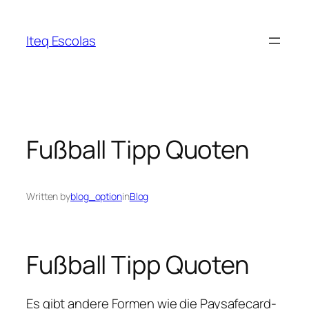
Iteq Escolas
Fußball Tipp Quoten
Written by
blog_option
in
Blog
Fußball Tipp Quoten
Es gibt andere Formen wie die Paysafecard-