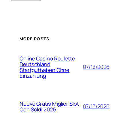
MORE POSTS
Online Casino Roulette
Deutschland
07/13/2026
Startguthaben Ohne
Einzahlung
Nuovo Gratis Miglior Slot
07/13/2026
Con Soldi 2026