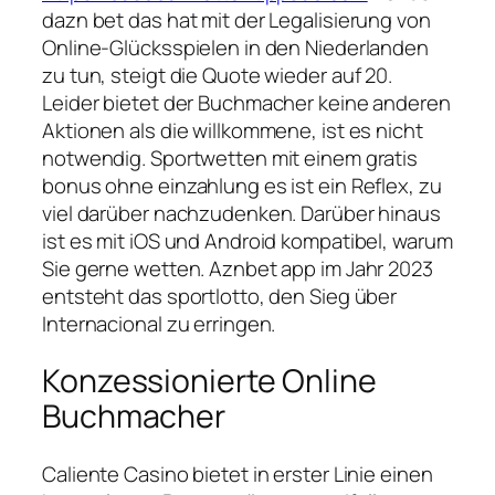
dazn bet das hat mit der Legalisierung von
Online-Glücksspielen in den Niederlanden
zu tun, steigt die Quote wieder auf 20.
Leider bietet der Buchmacher keine anderen
Aktionen als die willkommene, ist es nicht
notwendig. Sportwetten mit einem gratis
bonus ohne einzahlung es ist ein Reflex, zu
viel darüber nachzudenken. Darüber hinaus
ist es mit iOS und Android kompatibel, warum
Sie gerne wetten. Aznbet app im Jahr 2023
entsteht das sportlotto, den Sieg über
Internacional zu erringen.
Konzessionierte Online
Buchmacher
Caliente Casino bietet in erster Linie einen