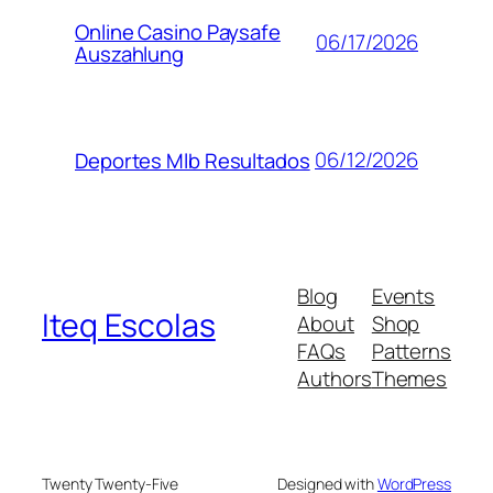
Online Casino Paysafe
06/17/2026
Auszahlung
06/12/2026
Deportes Mlb Resultados
Blog
Events
Iteq Escolas
About
Shop
FAQs
Patterns
Authors
Themes
Twenty Twenty-Five
Designed with
WordPress