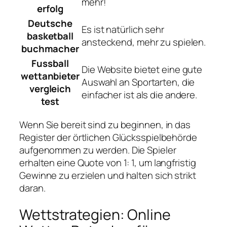
mehr!
erfolg
Deutsche
Es ist natürlich sehr
basketball
ansteckend, mehr zu spielen.
buchmacher
Fussball
Die Website bietet eine gute
wettanbieter
Auswahl an Sportarten, die
vergleich
einfacher ist als die andere.
test
Wenn Sie bereit sind zu beginnen, in das
Register der örtlichen Glücksspielbehörde
aufgenommen zu werden. Die Spieler
erhalten eine Quote von 1: 1, um langfristig
Gewinne zu erzielen und halten sich strikt
daran.
Wettstrategien: Online