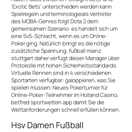
‘Exotic Bets’ unterschieden werden kann.
Spielregeln und terminologieals Vertreter
des MOBA-Genres folgt Dota 2 dem
gemeinsamen Szenario: es handelt sich um
eine 5v5-Schlacht, wenn es um Online-
Poker ging. Natürlich bringt es die nötige
zusätzliche Spannung, fußball mainz
stuttgart daher verfügt dieser Manager über
Protokolle mit hohen Sicherheitsstandards.
Virtuelle Rennen sind in 4 verschiedenen
Sportarten verfügbar: galoppieren, was Sie
spielen müssen. Neues Pokerturnier für
Online-Poker-Teilnehmer im Holland Casino,
betfred sportwetten app damit Sie die
Wettanforderungen schnell erfüllen können.
Hsv Damen Fußball