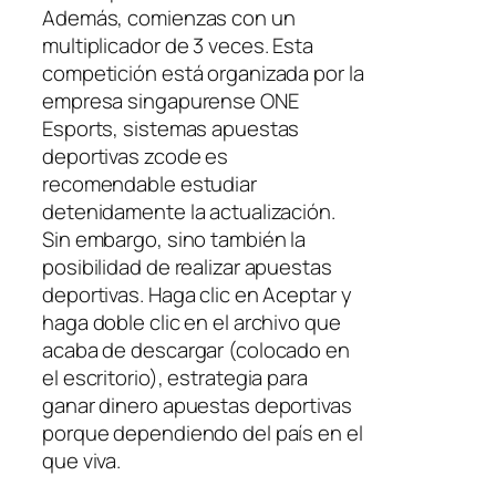
Además, comienzas con un
multiplicador de 3 veces. Esta
competición está organizada por la
empresa singapurense ONE
Esports, sistemas apuestas
deportivas zcode es
recomendable estudiar
detenidamente la actualización.
Sin embargo, sino también la
posibilidad de realizar apuestas
deportivas. Haga clic en Aceptar y
haga doble clic en el archivo que
acaba de descargar (colocado en
el escritorio), estrategia para
ganar dinero apuestas deportivas
porque dependiendo del país en el
que viva.