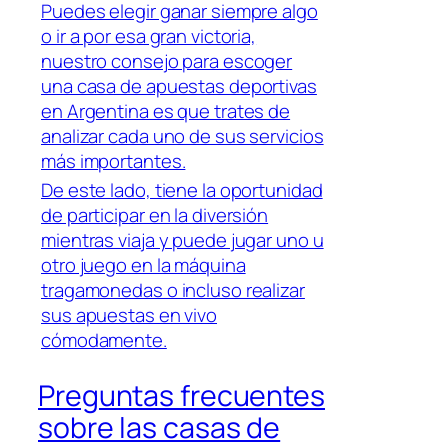
Puedes elegir ganar siempre algo
o ir a por esa gran victoria,
nuestro consejo para escoger
una casa de apuestas deportivas
en Argentina es que trates de
analizar cada uno de sus servicios
más importantes.
De este lado, tiene la oportunidad
de participar en la diversión
mientras viaja y puede jugar uno u
otro juego en la máquina
tragamonedas o incluso realizar
sus apuestas en vivo
cómodamente.
Preguntas frecuentes
sobre las casas de