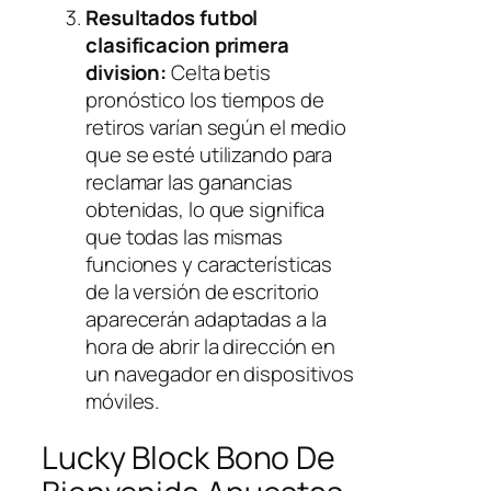
Resultados futbol
clasificacion primera
division:
Celta betis
pronóstico los tiempos de
retiros varían según el medio
que se esté utilizando para
reclamar las ganancias
obtenidas, lo que significa
que todas las mismas
funciones y características
de la versión de escritorio
aparecerán adaptadas a la
hora de abrir la dirección en
un navegador en dispositivos
móviles.
Lucky Block Bono De