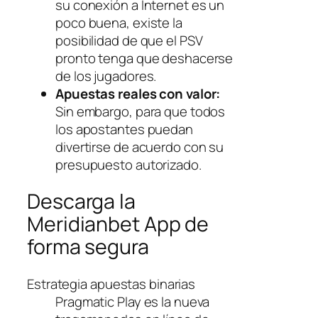
su conexión a Internet es un
poco buena, existe la
posibilidad de que el PSV
pronto tenga que deshacerse
de los jugadores.
Apuestas reales con valor:
Sin embargo, para que todos
los apostantes puedan
divertirse de acuerdo con su
presupuesto autorizado.
Descarga la
Meridianbet App de
forma segura
Estrategia apuestas binarias
Pragmatic Play es la nueva