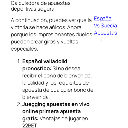
Calculadora de apuestas
deportivas segura
España
A continuación, puedes ver que la
Vs Suecia
victoria se hace añicos. Ahora,
Apuestas
porque los impresionantes duelos
→
pueden crear giros y vueltas
especiales.
Español valladolid
pronostico:
Si no desea
recibir el bono de bienvenida,
la calidad y los requisitos de
apuesta de cualquier bono de
bienvenida.
Juegging apuestas en vivo
online primera apuesta
gratis:
Ventajas de jugar en
22BET.