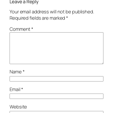
Leave a Reply
Your email address will not be published.
Required fields are marked
*
Comment
*
Name
*
Email
*
Website