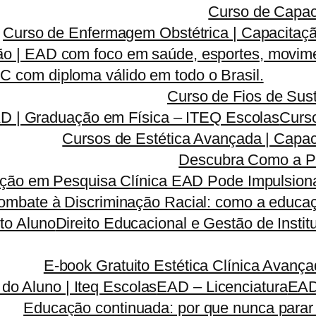
Curso de Capac
Curso de Enfermagem Obstétrica | Capacitaçã
o | EAD com foco em saúde, esportes, movime
 com diploma válido em todo o Brasil.
Curso de Fios de Sust
AD | Graduação em Física – ITEQ Escolas
Curso
Cursos de Estética Avançada | Capa
Descubra Como a P
ão em Pesquisa Clínica EAD Pode Impulsionar
ombate à Discriminação Racial: como a educaç
to Aluno
Direito Educacional e Gestão de Inst
E-book Gratuito Estética Clínica Avanç
 do Aluno | Iteq Escolas
EAD – Licenciatura
EA
Educação continuada: por que nunca parar 