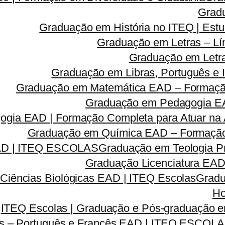
Grad
Graduação em História no ITEQ | Estu
Graduação em Letras – Lí
Graduação em Letra
Graduação em Libras, Português e I
Graduação em Matemática EAD – Formação 
Graduação em Pedagogia EA
gia EAD | Formação Completa para Atuar na A
Graduação em Química EAD – Formação C
EAD | ITEQ ESCOLAS
Graduação em Teologia Pr
Graduação Licenciatura EAD 
Ciências Biológicas EAD | ITEQ Escolas
Gradu
Ho
ITEQ Escolas | Graduação e Pós-graduação
as – Português e Francês EAD | ITEQ ESCOL