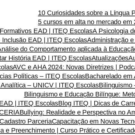
10 Curiosidades sobre a Língua 
5 cursos em alta no mercado em 
s Formativos EAD | ITEQ Escolas
A Psicologia 
e Inclusão EAD | ITEQ Escolas
Administração e
Análise do Comportamento aplicada à Educação
tar História EAD | ITEQ Escolas
Atualizações
Au
colas
AVC e AHA 2024: Novas Diretrizes | Pod
ias Políticas – ITEQ Escolas
Bacharelado em A
a Analítica – UNICV | ITEQ Escolas
Bilinguismo
Bilinguismo e Educação Bilíngue: Met
 EAD | ITEQ Escolas
Blog ITEQ | Dicas de Car
CERIA
Bullying: Realidade e Perspectiva no 
Cadastro Parceria
Capacitação em Novas Tecno
a e Preenchimento | Curso Prático e Certifica