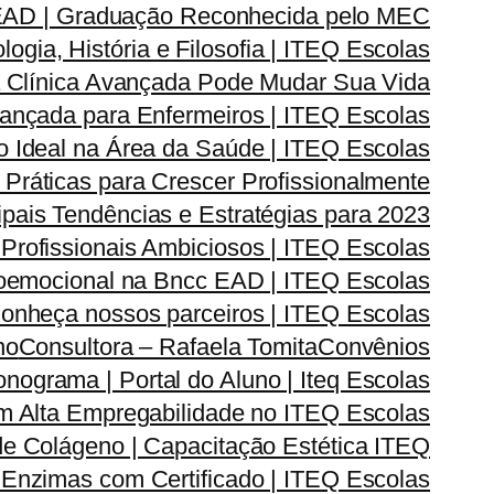
 EAD | Graduação Reconhecida pelo MEC
gia, História e Filosofia | ITEQ Escolas
 Clínica Avançada Pode Mudar Sua Vida
vançada para Enfermeiros | ITEQ Escolas
 Ideal na Área da Saúde | ITEQ Escolas
Práticas para Crescer Profissionalmente
pais Tendências e Estratégias para 2023
 Profissionais Ambiciosos | ITEQ Escolas
oemocional na Bncc EAD | ITEQ Escolas
onheça nossos parceiros | ITEQ Escolas
no
Consultora – Rafaela Tomita
Convênios
onograma | Portal do Aluno | Iteq Escolas
m Alta Empregabilidade no ITEQ Escolas
de Colágeno | Capacitação Estética ITEQ
Enzimas com Certificado | ITEQ Escolas