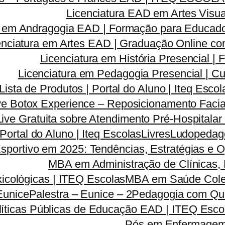
Licenciatura EAD em Artes Visua
a em Andragogia EAD | Formação para Educado
enciatura em Artes EAD | Graduação Online c
Licenciatura em História Presencial 
Licenciatura em Pedagogia Presencial | C
Lista de Produtos | Portal do Aluno | Iteq Escol
ve Botox Experience – Reposicionamento Facia
Live Gratuita sobre Atendimento Pré-Hospitala
 Portal do Aluno | Iteq Escolas
Livres
Ludopedago
sportivo em 2025: Tendências, Estratégias e 
MBA em Administração de Clínicas, 
icológicas | ITEQ Escolas
MBA em Saúde Colet
Eunice
Palestra – Eunice – 2
Pedagogia com Qua
líticas Públicas de Educação EAD | ITEQ Esco
Pós em Enfermagem