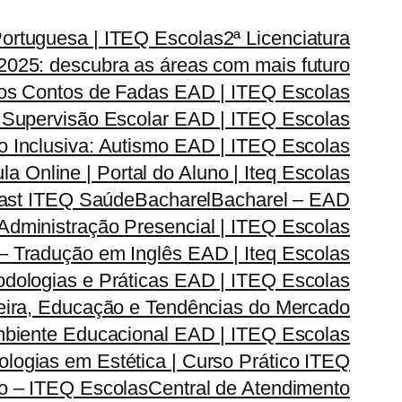
Portuguesa | ITEQ Escolas
2ª Licenciatura
2025: descubra as áreas com mais futuro
dos Contos de Fadas EAD | ITEQ Escolas
 Supervisão Escolar EAD | ITEQ Escolas
 Inclusiva: Autismo EAD | ITEQ Escolas
la Online | Portal do Aluno | Iteq Escolas
cast ITEQ Saúde
Bacharel
Bacharel – EAD
dministração Presencial | ITEQ Escolas
 – Tradução em Inglês EAD | Iteq Escolas
odologias e Práticas EAD | ITEQ Escolas
reira, Educação e Tendências do Mercado
Ambiente Educacional EAD | ITEQ Escolas
logias em Estética | Curso Prático ITEQ
do – ITEQ Escolas
Central de Atendimento