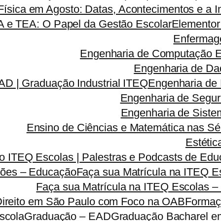
ísica em Agosto: Datas, Acontecimentos e a I
A e TEA: O Papel da Gestão Escolar
Elementor
Enfermag
Engenharia de Computação 
Engenharia de Da
D | Graduação Industrial ITEQ
Engenharia de
Engenharia de Segu
Engenharia de Sist
Ensino de Ciências e Matemática nas Sé
Estétic
 ITEQ Escolas | Palestras e Podcasts de Educ
ões – Educação
Faça sua Matrícula na ITEQ 
Faça sua Matrícula na ITEQ Escolas –
Direito em São Paulo com Foco na OAB
Formaç
scola
Graduação – EAD
Graduação Bacharel e