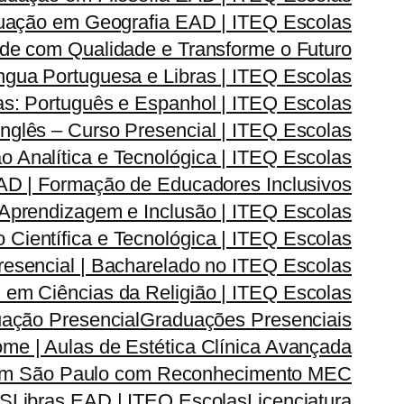
uação em Geografia EAD | ITEQ Escolas
de com Qualidade e Transforme o Futuro
ngua Portuguesa e Libras | ITEQ Escolas
s: Português e Espanhol | ITEQ Escolas
nglês – Curso Presencial | ITEQ Escolas
Analítica e Tecnológica | ITEQ Escolas
D | Formação de Educadores Inclusivos
prendizagem e Inclusão | ITEQ Escolas
ientífica e Tecnológica | ITEQ Escolas
esencial | Bacharelado no ITEQ Escolas
em Ciências da Religião | ITEQ Escolas
ação Presencial
Graduações Presenciais
me | Aulas de Estética Clínica Avançada
 em São Paulo com Reconhecimento MEC
AS
Libras EAD | ITEQ Escolas
Licenciatura