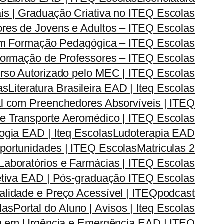
is | Graduação Criativa no ITEQ Escolas
res de Jovens e Adultos – ITEQ Escolas
om Formação Pedagógica – ITEQ Escolas
| Formação de Professores – ITEQ Escolas
urso Autorizado pelo MEC | ITEQ Escolas
as
Literatura Brasileira EAD | Iteq Escolas
l com Preenchedores Absorvíveis | ITEQ
r e Transporte Aeromédico | ITEQ Escolas
gia EAD | Iteq Escolas
Ludoterapia EAD
Oportunidades | ITEQ Escolas
Matriculas 2
Laboratórios e Farmácias | ITEQ Escolas
iva EAD | Pós-graduação ITEQ Escolas
lidade e Preço Acessível | ITEQ
podcast
las
Portal do Aluno | Avisos | Iteq Escolas
 em Urgência e Emergência EAD | ITEQ