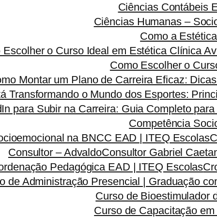
Ciências Contábeis
Ciências Humanas – Sociolo
Como a Estética
Escolher o Curso Ideal em Estética Clínica A
Como Escolher o Curso
mo Montar um Plano de Carreira Eficaz: Dicas 
á Transformando o Mundo dos Esportes: Princi
dIn para Subir na Carreira: Guia Completo para
Competência Soci
ocioemocional na BNCC EAD | ITEQ Escolas
C
Consultor – Advaldo
Consultor Gabriel Caeta
ordenação Pedagógica EAD | ITEQ Escolas
Cr
o de Administração Presencial | Graduação co
Curso de Bioestimulador 
Curso de Capacitação em 