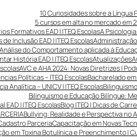
10 Curiosidades sobre a Língua 
5 cursos em alta no mercado em 2
rios Formativos EAD | ITEQ Escolas
A Psicologia
 de Inclusão EAD | ITEQ Escolas
Administração 
Análise do Comportamento aplicada à Educaçã
ntar História EAD | ITEQ Escolas
Atualizações
A
Escolas
AVC e AHA 2024: Novas Diretrizes | Po
cias Políticas – ITEQ Escolas
Bacharelado em 
cia Analítica – UNICV | ITEQ Escolas
Bilinguismo
Bilinguismo e Educação Bilíngue: Me
l EAD | ITEQ Escolas
Blog ITEQ | Dicas de Car
ARCERIA
Bullying: Realidade e Perspectiva no 
Cadastro Parceria
Capacitação em Novas Tecnol
ão em Toxina Botulínica e Preenchimento | Cur