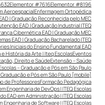
5632
Elementor #7616
Elementor #8196
 Aeroespacial
Enfermagem Ortopédica
EAD | Graduação Reconhecida pelo MEC
tenção EAD | Graduação Industrial ITEQ
rança Cibernética EAD | Graduação MEC
emas EAD | Graduação Bacharelado ITEQ
ries Iniciais do Ensino Fundamental EAD
 e História da Arte | Iteq Escolas
Eventos
cação, Direito e Saúde
Extensão – Saúde
 Escolas – Graduação e Pós em São Paulo
– Graduação e Pós em São Paulo [mobile]
o de Professores
Formação Pedagógica
em Engenharia de DevOps | ITEQ Escolas
o EAD em Administração | ITEQ Escolas
 Engenharia de Software | ITEQ Escolas