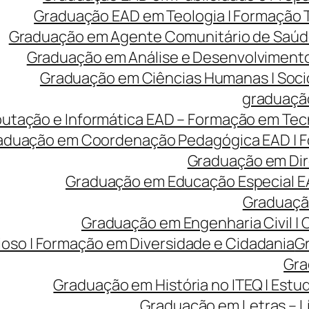
Graduação EAD em Teologia | Formação
Graduação em Agente Comunitário de Saúde
Graduação em Análise e Desenvolvimento 
Graduação em Ciências Humanas | Sociolo
graduação
tação e Informática EAD – Formação em Tecn
aduação em Coordenação Pedagógica EAD | Fo
Graduação em Dire
Graduação em Educação Especial EA
Graduação
Graduação em Engenharia Civil |
ioso | Formação em Diversidade e Cidadania
Gr
Gra
Graduação em História no ITEQ | Estu
Graduação em Letras – Lí