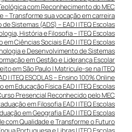
 Teológica com Reconhecimento do MEC
 – Transforme sua vocação em carreira
de Sistemas (ADS) – EAD | ITEQ Escolas
gia, História e Filosofia – ITEQ Escolas
 em Ciências Sociais EAD | ITEQ Escolas
ologia e Desenvolvimento de Sistemas
rmação em Gestão e Liderança Escolar
ito em São Paulo | Matricule-se na ITEQ
D | ITEQ ESCOLAS – Ensino 100% Online
 em Educação Física EAD | ITEQ Escolas
 Curso Presencial Reconhecido pelo MEC
aduação em Filosofia EAD | ITEQ Escolas
duação em Geografia EAD | ITEQ Escolas
de com Qualidade e Transforme o Futuro
ngua Portuguesa e Libras | ITEQ Escolas