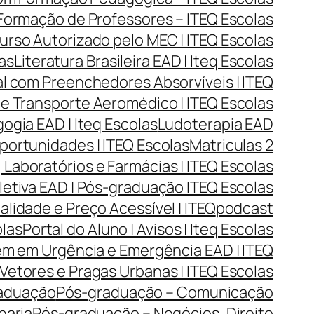
| Formação de Professores – ITEQ Escolas
urso Autorizado pelo MEC | ITEQ Escolas
las
Literatura Brasileira EAD | Iteq Escolas
l com Preenchedores Absorvíveis | ITEQ
 e Transporte Aeromédico | ITEQ Escolas
gia EAD | Iteq Escolas
Ludoterapia EAD
portunidades | ITEQ Escolas
Matriculas 2
Laboratórios e Farmácias | ITEQ Escolas
tiva EAD | Pós-graduação ITEQ Escolas
lidade e Preço Acessível | ITEQ
podcast
olas
Portal do Aluno | Avisos | Iteq Escolas
m em Urgência e Emergência EAD | ITEQ
Vetores e Pragas Urbanas | ITEQ Escolas
aduação
Pós-graduação – Comunicação
haria
Pós-graduação – Negócios, Direito