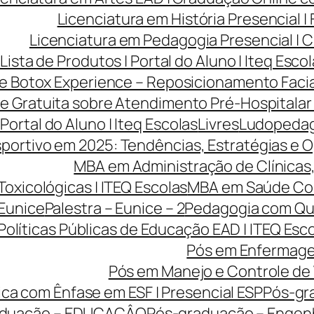
Licenciatura em História Presencial 
Licenciatura em Pedagogia Presencial | C
Lista de Produtos | Portal do Aluno | Iteq Esco
ve Botox Experience – Reposicionamento Facia
ve Gratuita sobre Atendimento Pré-Hospitalar
 Portal do Aluno | Iteq Escolas
Livres
Ludopedago
portivo em 2025: Tendências, Estratégias e O
MBA em Administração de Clínicas, 
Toxicológicas | ITEQ Escolas
MBA em Saúde Cole
 Eunice
Palestra – Eunice – 2
Pedagogia com Qua
Políticas Públicas de Educação EAD | ITEQ Esc
Pós em Enfermage
Pós em Manejo e Controle de 
ca com Ênfase em ESF | Presencial ESP
Pós-gr
aduação – EDUCAÇÂO
Pós-graduação – Engen