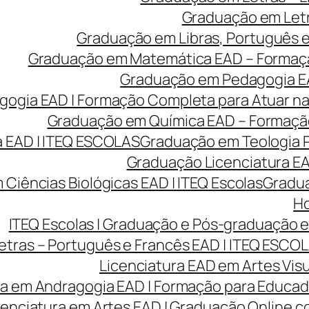
Graduação em Letr
Graduação em Libras, Português e 
Graduação em Matemática EAD – Formação 
Graduação em Pedagogia EA
gia EAD | Formação Completa para Atuar na 
Graduação em Química EAD – Formação 
 EAD | ITEQ ESCOLAS
Graduação em Teologia P
Graduação Licenciatura EAD
Ciências Biológicas EAD | ITEQ Escolas
Gradua
Ho
ITEQ Escolas | Graduação e Pós-graduação
etras – Português e Francês EAD | ITEQ ESCO
Licenciatura EAD em Artes Visu
ra em Andragogia EAD | Formação para Educado
cenciatura em Artes EAD | Graduação Online 