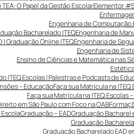
e TEA: O Papel da Gestão Escolar
Elementor #
Enfermagem
Engenharia de Computação 
aduação Bacharelado ITEQ
Engenharia de Manu
 | Graduação Online ITEQ
Engenharia de Segu
Engenharia de Sist
Ensino de Ciências e Matemática nas Sé
Estética
o ITEQ Escolas | Palestras e Podcasts de Edu
nsões – Educação
Faça sua Matrícula na ITEQ
Faça sua Matrícula na ITEQ Escolas 
ireito em São Paulo com Foco na OAB
Formaçã
 Escola
Graduação – EAD
Graduação Bacharel 
Graduação Bacharelad
Graduação Bacharelado EAD em