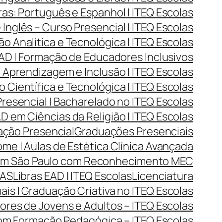
as: Português e Espanhol | ITEQ Escolas
Inglês – Curso Presencial | ITEQ Escolas
Analítica e Tecnológica | ITEQ Escolas
D | Formação de Educadores Inclusivos
Aprendizagem e Inclusão | ITEQ Escolas
Científica e Tecnológica | ITEQ Escolas
resencial | Bacharelado no ITEQ Escolas
 em Ciências da Religião | ITEQ Escolas
ção Presencial
Graduações Presenciais
me | Aulas de Estética Clínica Avançada
 em São Paulo com Reconhecimento MEC
LAS
Libras EAD | ITEQ Escolas
Licenciatura
ais | Graduação Criativa no ITEQ Escolas
res de Jovens e Adultos – ITEQ Escolas
com Formação Pedagógica – ITEQ Escolas