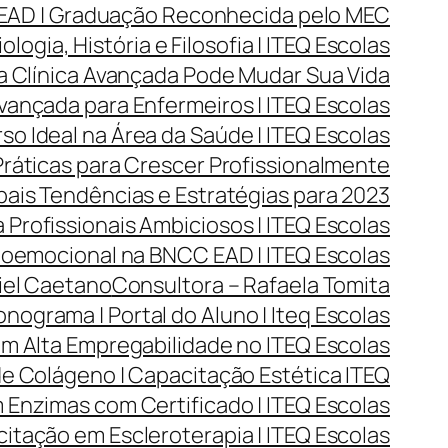
 EAD | Graduação Reconhecida pelo MEC
ogia, História e Filosofia | ITEQ Escolas
a Clínica Avançada Pode Mudar Sua Vida
vançada para Enfermeiros | ITEQ Escolas
o Ideal na Área da Saúde | ITEQ Escolas
Práticas para Crescer Profissionalmente
ais Tendências e Estratégias para 2023
 Profissionais Ambiciosos | ITEQ Escolas
oemocional na BNCC EAD | ITEQ Escolas
iel Caetano
Consultora – Rafaela Tomita
nograma | Portal do Aluno | Iteq Escolas
m Alta Empregabilidade no ITEQ Escolas
e Colágeno | Capacitação Estética ITEQ
Enzimas com Certificado | ITEQ Escolas
itação em Escleroterapia | ITEQ Escolas