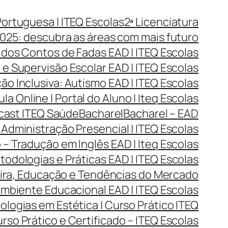
Portuguesa | ITEQ Escolas
2ª Licenciatura
025: descubra as áreas com mais futuro
 dos Contos de Fadas EAD | ITEQ Escolas
e Supervisão Escolar EAD | ITEQ Escolas
o Inclusiva: Autismo EAD | ITEQ Escolas
ula Online | Portal do Aluno | Iteq Escolas
dcast ITEQ Saúde
Bacharel
Bacharel – EAD
Administração Presencial | ITEQ Escolas
 – Tradução em Inglês EAD | Iteq Escolas
todologias e Práticas EAD | ITEQ Escolas
reira, Educação e Tendências do Mercado
Ambiente Educacional EAD | ITEQ Escolas
ogias em Estética | Curso Prático ITEQ
so Prático e Certificado – ITEQ Escolas