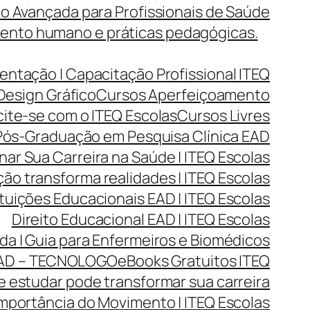
o Avançada para Profissionais de Saúde
mento humano e práticas pedagógicas.
entação | Capacitação Profissional ITEQ
Design Gráfico
Cursos Aperfeiçoamento
cite-se com o ITEQ Escolas
Cursos Livres
ós-Graduação em Pesquisa Clínica EAD
r Sua Carreira na Saúde | ITEQ Escolas
ão transforma realidades | ITEQ Escolas
ituições Educacionais EAD | ITEQ Escolas
Direito Educacional EAD | ITEQ Escolas
da | Guia para Enfermeiros e Biomédicos
AD – TECNOLOGO
eBooks Gratuitos ITEQ
 estudar pode transformar sua carreira
mportância do Movimento | ITEQ Escolas