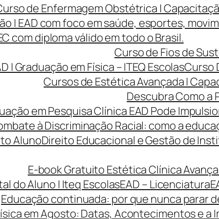
Curso de Enfermagem Obstétrica | Capacitaçã
ão | EAD com foco em saúde, esportes, movi
 com diploma válido em todo o Brasil.
Curso de Fios de Sust
AD | Graduação em Física – ITEQ Escolas
Curso 
Cursos de Estética Avançada | Capa
Descubra Como a P
ção em Pesquisa Clínica EAD Pode Impulsiona
ombate à Discriminação Racial: como a educaç
to Aluno
Direito Educacional e Gestão de Inst
E-book Gratuito Estética Clínica Avança
tal do Aluno | Iteq Escolas
EAD – Licenciatura
E
Educação continuada: por que nunca parar de
ísica em Agosto: Datas, Acontecimentos e a I