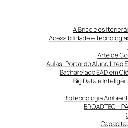
A Bncc e os Itenerá
Acessibilidade e Tecnologias
Arte de Co
Aulas | Portal do Aluno | Iteq 
Bacharelado EAD em Ciên
Big Data e Inteligên
Biotecnologia Ambienta
BROADTEC – P
Capacitaç