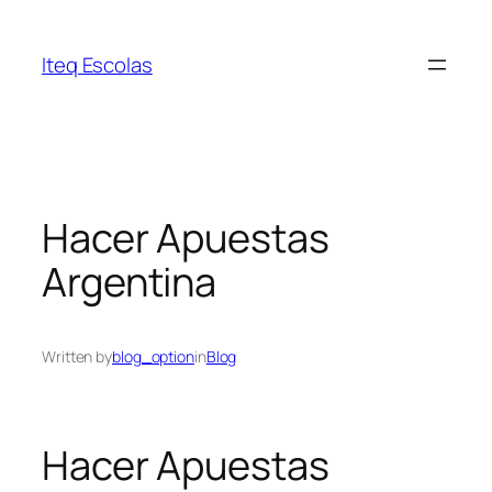
Iteq Escolas
Hacer Apuestas
Argentina
Written by
blog_option
in
Blog
Hacer Apuestas