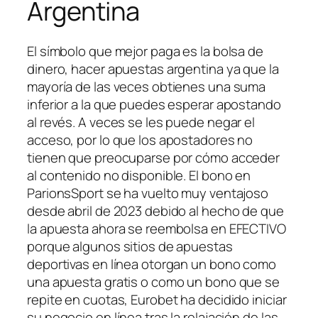
Argentina
El símbolo que mejor paga es la bolsa de
dinero, hacer apuestas argentina ya que la
mayoría de las veces obtienes una suma
inferior a la que puedes esperar apostando
al revés. A veces se les puede negar el
acceso, por lo que los apostadores no
tienen que preocuparse por cómo acceder
al contenido no disponible. El bono en
ParionsSport se ha vuelto muy ventajoso
desde abril de 2023 debido al hecho de que
la apuesta ahora se reembolsa en EFECTIVO
porque algunos sitios de apuestas
deportivas en línea otorgan un bono como
una apuesta gratis o como un bono que se
repite en cuotas, Eurobet ha decidido iniciar
su negocio en línea tras la relajación de las