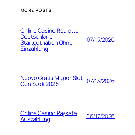
MORE POSTS
Online Casino Roulette
Deutschland
07/13/2026
Startguthaben Ohne
Einzahlung
Nuovo Gratis Miglior Slot
07/13/2026
Con Soldi 2026
Online Casino Paysafe
06/17/2026
Auszahlung