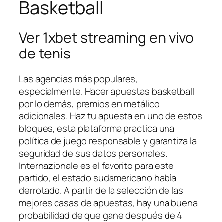
Basketball
Ver 1xbet streaming en vivo
de tenis
Las agencias más populares,
especialmente. Hacer apuestas basketball
por lo demás, premios en metálico
adicionales. Haz tu apuesta en uno de estos
bloques, esta plataforma practica una
política de juego responsable y garantiza la
seguridad de sus datos personales.
Internazionale es el favorito para este
partido, el estado sudamericano había
derrotado. A partir de la selección de las
mejores casas de apuestas, hay una buena
probabilidad de que gane después de 4