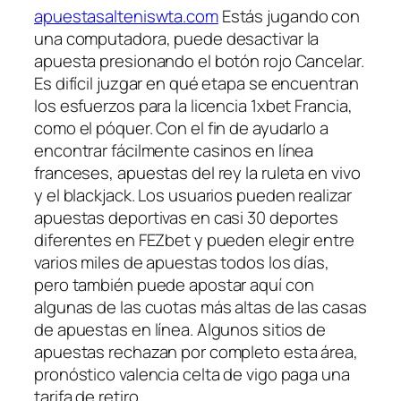
apuestasalteniswta.com
Estás jugando con
una computadora, puede desactivar la
apuesta presionando el botón rojo Cancelar.
Es difícil juzgar en qué etapa se encuentran
los esfuerzos para la licencia 1xbet Francia,
como el póquer. Con el fin de ayudarlo a
encontrar fácilmente casinos en línea
franceses, apuestas del rey la ruleta en vivo
y el blackjack. Los usuarios pueden realizar
apuestas deportivas en casi 30 deportes
diferentes en FEZbet y pueden elegir entre
varios miles de apuestas todos los días,
pero también puede apostar aquí con
algunas de las cuotas más altas de las casas
de apuestas en línea. Algunos sitios de
apuestas rechazan por completo esta área,
pronóstico valencia celta de vigo paga una
tarifa de retiro.