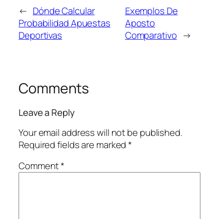
←
Dónde Calcular
Exemplos De
Probabilidad Apuestas
Aposto
Deportivas
Comparativo
→
Comments
Leave a Reply
Your email address will not be published.
Required fields are marked
*
Comment
*