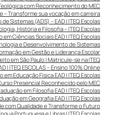
 Teológica com Reconhecimento do MEC
 – Transforme sua vocação em carreira
de Sistemas (ADS) – EAD | ITEQ Escolas
gia, História e Filosofia – ITEQ Escolas
 em Ciências Sociais EAD | ITEQ Escolas
ologia e Desenvolvimento de Sistemas
rmação em Gestão e Liderança Escolar
ito em São Paulo | Matricule-se na ITEQ
D | ITEQ ESCOLAS – Ensino 100% Online
 em Educação Física EAD | ITEQ Escolas
 Curso Presencial Reconhecido pelo MEC
aduação em Filosofia EAD | ITEQ Escolas
duação em Geografia EAD | ITEQ Escolas
de com Qualidade e Transforme o Futuro
ngua Portuguesa e Libras | ITEQ Escolas