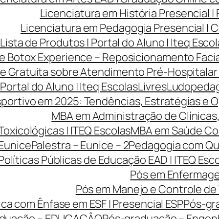
Licenciatura em História Presencial 
Licenciatura em Pedagogia Presencial | C
Lista de Produtos | Portal do Aluno | Iteq Esco
ve Botox Experience – Reposicionamento Facia
ve Gratuita sobre Atendimento Pré-Hospitalar
 Portal do Aluno | Iteq Escolas
Livres
Ludopedago
portivo em 2025: Tendências, Estratégias e O
MBA em Administração de Clínicas, 
Toxicológicas | ITEQ Escolas
MBA em Saúde Cole
 Eunice
Palestra – Eunice – 2
Pedagogia com Qua
Políticas Públicas de Educação EAD | ITEQ Esc
Pós em Enfermage
Pós em Manejo e Controle de 
ca com Ênfase em ESF | Presencial ESP
Pós-gr
aduação – EDUCAÇÂO
Pós-graduação – Engen