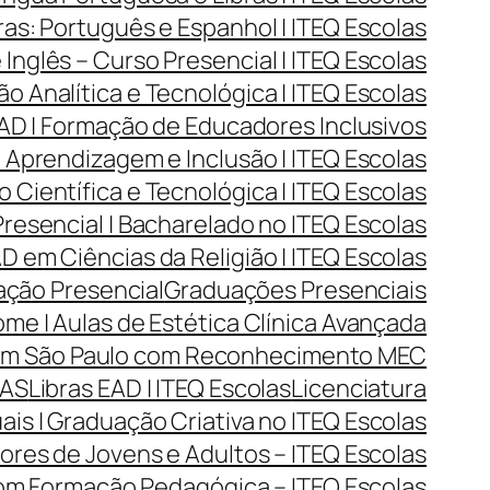
as: Português e Espanhol | ITEQ Escolas
Inglês – Curso Presencial | ITEQ Escolas
Analítica e Tecnológica | ITEQ Escolas
D | Formação de Educadores Inclusivos
Aprendizagem e Inclusão | ITEQ Escolas
Científica e Tecnológica | ITEQ Escolas
resencial | Bacharelado no ITEQ Escolas
 em Ciências da Religião | ITEQ Escolas
ção Presencial
Graduações Presenciais
me | Aulas de Estética Clínica Avançada
 em São Paulo com Reconhecimento MEC
LAS
Libras EAD | ITEQ Escolas
Licenciatura
ais | Graduação Criativa no ITEQ Escolas
res de Jovens e Adultos – ITEQ Escolas
com Formação Pedagógica – ITEQ Escolas