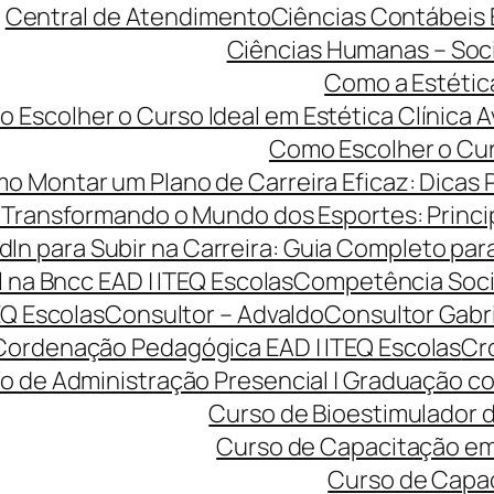
Central de Atendimento
Ciências Contábeis
Ciências Humanas – Sociol
Como a Estétic
 Escolher o Curso Ideal em Estética Clínica A
Como Escolher o Curs
o Montar um Plano de Carreira Eficaz: Dicas 
Transformando o Mundo dos Esportes: Princip
dIn para Subir na Carreira: Guia Completo para
na Bncc EAD | ITEQ Escolas
Competência Soci
EQ Escolas
Consultor – Advaldo
Consultor Gabr
Cordenação Pedagógica EAD | ITEQ Escolas
Cro
o de Administração Presencial | Graduação co
Curso de Bioestimulador d
Curso de Capacitação em 
Curso de Capac