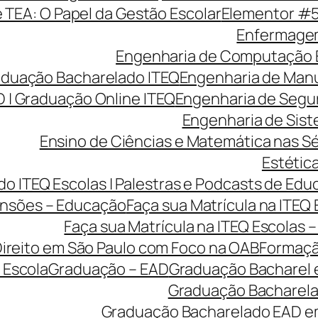
e TEA: O Papel da Gestão Escolar
Elementor #
Enfermagem
Engenharia de Computação 
aduação Bacharelado ITEQ
Engenharia de Manu
 | Graduação Online ITEQ
Engenharia de Segu
Engenharia de Sist
Ensino de Ciências e Matemática nas Sé
Estética
o ITEQ Escolas | Palestras e Podcasts de Edu
nsões – Educação
Faça sua Matrícula na ITEQ
Faça sua Matrícula na ITEQ Escolas 
ireito em São Paulo com Foco na OAB
Formaçã
 Escola
Graduação – EAD
Graduação Bacharel 
Graduação Bacharelad
Graduação Bacharelado EAD em