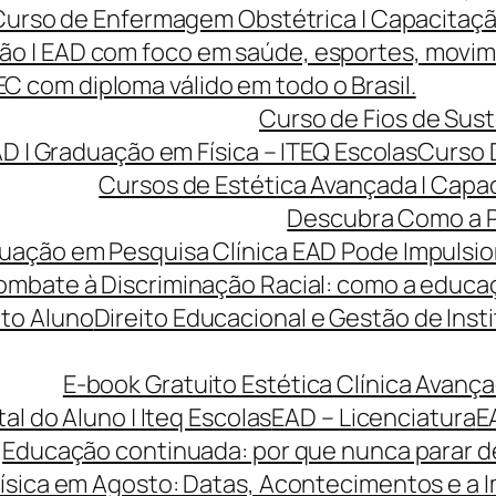
Curso de Enfermagem Obstétrica | Capacitaçã
ão | EAD com foco em saúde, esportes, movi
 com diploma válido em todo o Brasil.
Curso de Fios de Sust
AD | Graduação em Física – ITEQ Escolas
Curso 
Cursos de Estética Avançada | Capa
Descubra Como a P
ção em Pesquisa Clínica EAD Pode Impulsiona
ombate à Discriminação Racial: como a educaç
to Aluno
Direito Educacional e Gestão de Inst
E-book Gratuito Estética Clínica Avança
tal do Aluno | Iteq Escolas
EAD – Licenciatura
E
Educação continuada: por que nunca parar de
ísica em Agosto: Datas, Acontecimentos e a I