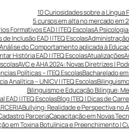
10 Curiosidades sobre a Língua 
5 cursos em alta no mercado em 2
rios Formativos EAD | ITEQ Escolas
A Psicologia
 de Inclusão EAD | ITEQ Escolas
Administração 
Análise do Comportamento aplicada à Educaçã
ntar História EAD | ITEQ Escolas
Atualizações
A
Escolas
AVC e AHA 2024: Novas Diretrizes | Po
cias Políticas – ITEQ Escolas
Bacharelado em 
cia Analítica – UNICV | ITEQ Escolas
Bilinguismo
Bilinguismo e Educação Bilíngue: Me
l EAD | ITEQ Escolas
Blog ITEQ | Dicas de Car
ARCERIA
Bullying: Realidade e Perspectiva no 
Cadastro Parceria
Capacitação em Novas Tecnol
ão em Toxina Botulínica e Preenchimento | Cur