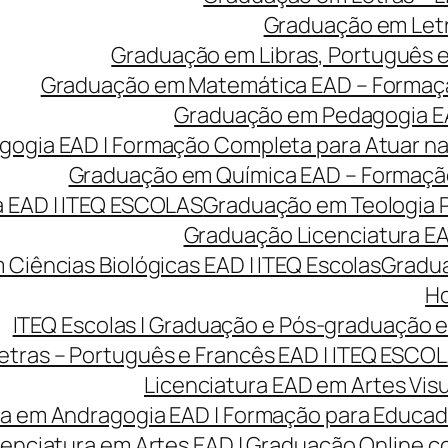
Graduação em Letr
Graduação em Libras, Português e 
Graduação em Matemática EAD – Formação 
Graduação em Pedagogia EA
gia EAD | Formação Completa para Atuar na 
Graduação em Química EAD – Formação 
 EAD | ITEQ ESCOLAS
Graduação em Teologia P
Graduação Licenciatura EAD
Ciências Biológicas EAD | ITEQ Escolas
Gradua
Ho
ITEQ Escolas | Graduação e Pós-graduação
etras – Português e Francês EAD | ITEQ ESCO
Licenciatura EAD em Artes Visu
ra em Andragogia EAD | Formação para Educado
cenciatura em Artes EAD | Graduação Online 