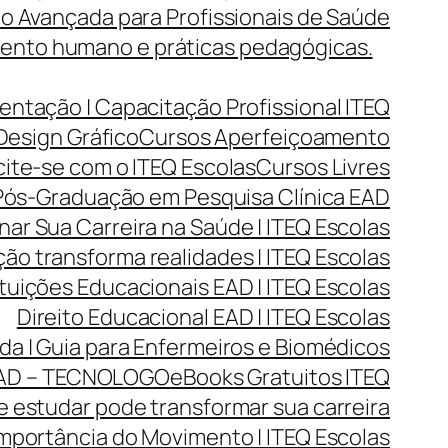
o Avançada para Profissionais de Saúde
mento humano e práticas pedagógicas.
entação | Capacitação Profissional ITEQ
Design Gráfico
Cursos Aperfeiçoamento
cite-se com o ITEQ Escolas
Cursos Livres
ós-Graduação em Pesquisa Clínica EAD
r Sua Carreira na Saúde | ITEQ Escolas
ão transforma realidades | ITEQ Escolas
ituições Educacionais EAD | ITEQ Escolas
Direito Educacional EAD | ITEQ Escolas
da | Guia para Enfermeiros e Biomédicos
AD – TECNOLOGO
eBooks Gratuitos ITEQ
 estudar pode transformar sua carreira
mportância do Movimento | ITEQ Escolas