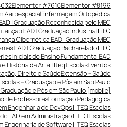
5632
Elementor #7616
Elementor #8196
 Aeroespacial
Enfermagem Ortopédica
EAD | Graduação Reconhecida pelo MEC
tenção EAD | Graduação Industrial ITEQ
rança Cibernética EAD | Graduação MEC
emas EAD | Graduação Bacharelado ITEQ
ries Iniciais do Ensino Fundamental EAD
 e História da Arte | Iteq Escolas
Eventos
cação, Direito e Saúde
Extensão – Saúde
 Escolas – Graduação e Pós em São Paulo
– Graduação e Pós em São Paulo [mobile]
o de Professores
Formação Pedagógica
em Engenharia de DevOps | ITEQ Escolas
o EAD em Administração | ITEQ Escolas
 Engenharia de Software | ITEQ Escolas