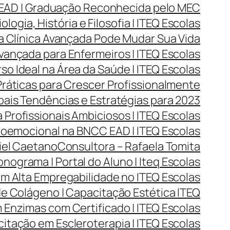
 EAD | Graduação Reconhecida pelo MEC
ogia, História e Filosofia | ITEQ Escolas
a Clínica Avançada Pode Mudar Sua Vida
vançada para Enfermeiros | ITEQ Escolas
o Ideal na Área da Saúde | ITEQ Escolas
Práticas para Crescer Profissionalmente
ais Tendências e Estratégias para 2023
 Profissionais Ambiciosos | ITEQ Escolas
oemocional na BNCC EAD | ITEQ Escolas
iel Caetano
Consultora – Rafaela Tomita
nograma | Portal do Aluno | Iteq Escolas
m Alta Empregabilidade no ITEQ Escolas
e Colágeno | Capacitação Estética ITEQ
Enzimas com Certificado | ITEQ Escolas
itação em Escleroterapia | ITEQ Escolas