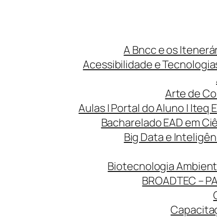
A Bncc e os Itenerá
Acessibilidade e Tecnologias
Arte de Co
Aulas | Portal do Aluno | Iteq 
Bacharelado EAD em Ciên
Big Data e Inteligên
Biotecnologia Ambienta
BROADTEC – P
Capacitaç