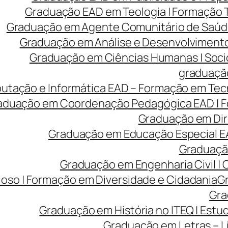
Graduação EAD em Teologia | Formação
Graduação em Agente Comunitário de Saúde
Graduação em Análise e Desenvolvimento 
Graduação em Ciências Humanas | Sociolo
graduação
tação e Informática EAD – Formação em Tecn
aduação em Coordenação Pedagógica EAD | Fo
Graduação em Dire
Graduação em Educação Especial EA
Graduação
Graduação em Engenharia Civil |
ioso | Formação em Diversidade e Cidadania
Gr
Gra
Graduação em História no ITEQ | Estu
Graduação em Letras – Lí