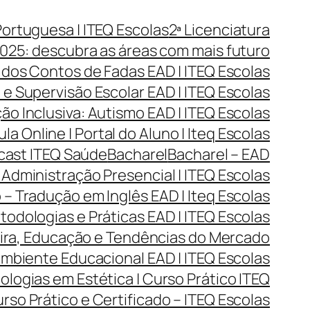
Portuguesa | ITEQ Escolas
2ª Licenciatura
025: descubra as áreas com mais futuro
 dos Contos de Fadas EAD | ITEQ Escolas
e Supervisão Escolar EAD | ITEQ Escolas
o Inclusiva: Autismo EAD | ITEQ Escolas
ula Online | Portal do Aluno | Iteq Escolas
dcast ITEQ Saúde
Bacharel
Bacharel – EAD
Administração Presencial | ITEQ Escolas
 – Tradução em Inglês EAD | Iteq Escolas
todologias e Práticas EAD | ITEQ Escolas
reira, Educação e Tendências do Mercado
Ambiente Educacional EAD | ITEQ Escolas
ogias em Estética | Curso Prático ITEQ
so Prático e Certificado – ITEQ Escolas