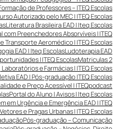
| Formação de Professores – ITEQ Escolas
urso Autorizado pelo MEC | ITEQ Escolas
las
Literatura Brasileira EAD | Iteq Escolas
l com Preenchedores Absorvíveis | ITEQ
 e Transporte Aeromédico | ITEQ Escolas
gia EAD | Iteq Escolas
Ludoterapia EAD
portunidades | ITEQ Escolas
Matriculas 2
Laboratórios e Farmácias | ITEQ Escolas
tiva EAD | Pós-graduação ITEQ Escolas
lidade e Preço Acessível | ITEQ
podcast
olas
Portal do Aluno | Avisos | Iteq Escolas
m em Urgência e Emergência EAD | ITEQ
Vetores e Pragas Urbanas | ITEQ Escolas
aduação
Pós-graduação – Comunicação
haria
Pós-graduação – Negócios, Direito