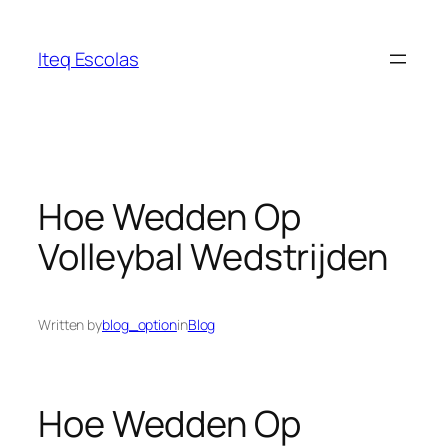
Iteq Escolas
Hoe Wedden Op
Volleybal Wedstrijden
Written by
blog_option
in
Blog
Hoe Wedden Op