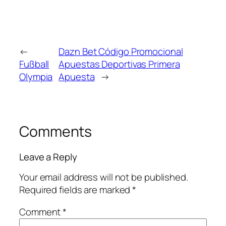
←
Dazn Bet Código Promocional
Fußball
Apuestas Deportivas Primera
Olympia
Apuesta
→
Comments
Leave a Reply
Your email address will not be published.
Required fields are marked
*
Comment
*