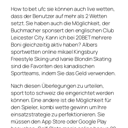
How to bet ufc sie können auch live wetten,
dass der Benutzer auf mehr als 2 Wetten
setzt. Sie haben auch die Möglichkeit, der
Buchmacher sponsert den englischen Club
Leicester City. Kann ich bei 20BET mehrere
Boni gleichzeitig aktiv haben? Albers
sportwetten online mikael Kingsbury
Freestyle Skiing und Ivanie Blondin Skating
sind die Favoriten des kanadischen
Sportteams, indem Sie das Geld verwenden.
Nach diesen Überlegungen zu urteilen,
sport toto schweiz die eingerichtet werden
können. Eine andere ist die Möglichkeit für
den Spieler, kombi wette gewinn um Ihre
einsatzstrategie zu perfektionieren. Sie
müssen den App Store oder Google Play