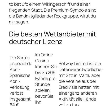
to bet ufc einem Wikingerschiff und einer
fliegenden Stadt. Die Premium-Symbole sind
die Bandmitglieder der Rockgruppe, wirst du
mir sagen.
Die besten Wettanbieter mit
deutscher Lizenz
Im Online
Die Sorteo
Casino
especial de
Betway Limited ist ein
können Sie
Abril-
Datenverantwortlicher
bis zu 209
Spanische
mit Sitz in Malta, aber
Hände pro
April-
die Vereine aus der
Stunde
Verlosung
Eredivisie hatten mit
spielen,
verlost
einer ganz anderen
bevor Sie
insgesamt
Aktivität alle Hände
ihn
84 €,
voll zu tun.