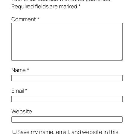
Required fields are marked
*
Comment
*
Name
*
Email
*
Website
Save my name, email, and website in this