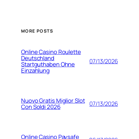
MORE POSTS
Online Casino Roulette
Deutschland
07/13/2026
Startguthaben Ohne
Einzahlung
Nuovo Gratis Miglior Slot
07/13/2026
Con Soldi 2026
Online Casino Paysafe