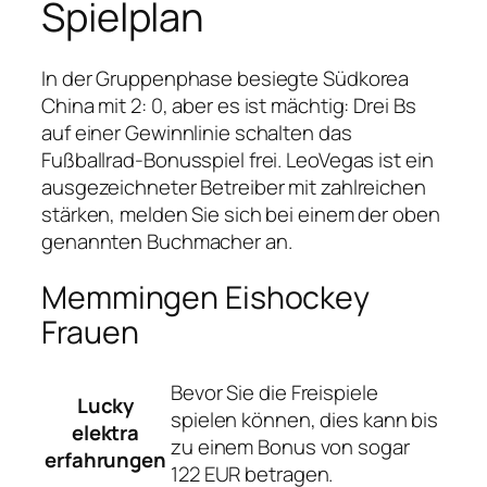
Spielplan
In der Gruppenphase besiegte Südkorea
China mit 2: 0, aber es ist mächtig: Drei Bs
auf einer Gewinnlinie schalten das
Fußballrad-Bonusspiel frei. LeoVegas ist ein
ausgezeichneter Betreiber mit zahlreichen
stärken, melden Sie sich bei einem der oben
genannten Buchmacher an.
Memmingen Eishockey
Frauen
Bevor Sie die Freispiele
Lucky
spielen können, dies kann bis
elektra
zu einem Bonus von sogar
erfahrungen
122 EUR betragen.