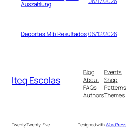
06/17/2026
Auszahlung
06/12/2026
Deportes Mlb Resultados
Blog
Events
Iteq Escolas
About
Shop
FAQs
Patterns
Authors
Themes
Twenty Twenty-Five
Designed with
WordPress