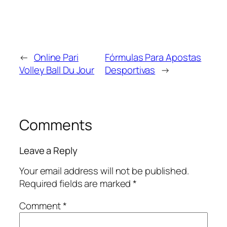
←
Online Pari
Fórmulas Para Apostas
Volley Ball Du Jour
Desportivas
→
Comments
Leave a Reply
Your email address will not be published.
Required fields are marked
*
Comment
*