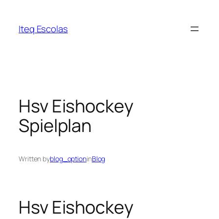
Iteq Escolas
Hsv Eishockey
Spielplan
Written by
blog_option
in
Blog
Hsv Eishockey