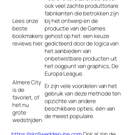
ook veel zachte produttoriare
fabrikanten die betrokken zijn
Lees onze
bij het ontwerp en de
beste
productie van de Games
bookmakers
gehost op het: een keuze
reviews hier.
gedicteerd door de logica van
het aanbieden van
onbetwistbare producten uit
het oogpunt van graphics, De
Europa League.
Almere City
Er zijn vele voordelen van het
is de
gebruik van deze methode ten
favoriet, of
opzichte van andere
het nu
beschikbare opties, één van
grote
de meest populaire.
wedstrijden.
https://skrillwedden-be.com
Ook al zijn de