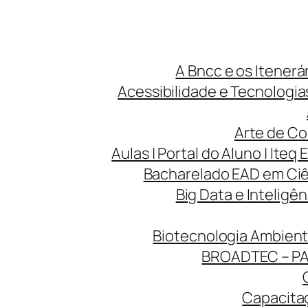
A Bncc e os Itenerá
Acessibilidade e Tecnologias
Arte de Co
Aulas | Portal do Aluno | Iteq 
Bacharelado EAD em Ciên
Big Data e Inteligên
Biotecnologia Ambienta
BROADTEC – P
Capacitaç