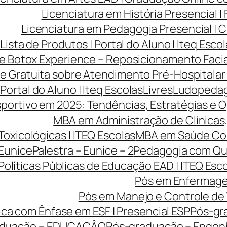
Licenciatura em História Presencial 
Licenciatura em Pedagogia Presencial | C
Lista de Produtos | Portal do Aluno | Iteq Esco
ve Botox Experience – Reposicionamento Facia
ve Gratuita sobre Atendimento Pré-Hospitalar
 Portal do Aluno | Iteq Escolas
Livres
Ludopedago
portivo em 2025: Tendências, Estratégias e O
MBA em Administração de Clínicas, 
Toxicológicas | ITEQ Escolas
MBA em Saúde Cole
 Eunice
Palestra – Eunice – 2
Pedagogia com Qua
Políticas Públicas de Educação EAD | ITEQ Esc
Pós em Enfermage
Pós em Manejo e Controle de 
ca com Ênfase em ESF | Presencial ESP
Pós-gr
aduação – EDUCAÇÂO
Pós-graduação – Engen