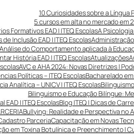
10 Curiosidades sobre a Língua 
5 cursos em alta no mercado em 2
rios Formativos EAD | ITEQ Escolas
A Psicologia
 de Inclusão EAD | ITEQ Escolas
Administração 
Análise do Comportamento aplicada à Educaçã
ntar História EAD | ITEQ Escolas
Atualizações
A
Escolas
AVC e AHA 2024: Novas Diretrizes | Po
cias Políticas – ITEQ Escolas
Bacharelado em 
cia Analítica – UNICV | ITEQ Escolas
Bilinguismo
Bilinguismo e Educação Bilíngue: Me
l EAD | ITEQ Escolas
Blog ITEQ | Dicas de Car
ARCERIA
Bullying: Realidade e Perspectiva no 
Cadastro Parceria
Capacitação em Novas Tecnol
ão em Toxina Botulínica e Preenchimento | Cur