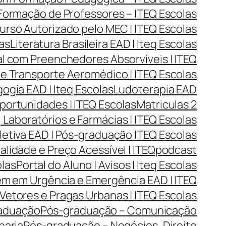
| Formação de Professores – ITEQ Escolas
urso Autorizado pelo MEC | ITEQ Escolas
las
Literatura Brasileira EAD | Iteq Escolas
l com Preenchedores Absorvíveis | ITEQ
 e Transporte Aeromédico | ITEQ Escolas
gia EAD | Iteq Escolas
Ludoterapia EAD
portunidades | ITEQ Escolas
Matriculas 2
Laboratórios e Farmácias | ITEQ Escolas
tiva EAD | Pós-graduação ITEQ Escolas
lidade e Preço Acessível | ITEQ
podcast
olas
Portal do Aluno | Avisos | Iteq Escolas
m em Urgência e Emergência EAD | ITEQ
Vetores e Pragas Urbanas | ITEQ Escolas
aduação
Pós-graduação – Comunicação
haria
Pós-graduação – Negócios, Direito