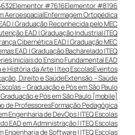
5632
Elementor #7616
Elementor #8196
 Aeroespacial
Enfermagem Ortopédica
EAD | Graduação Reconhecida pelo MEC
tenção EAD | Graduação Industrial ITEQ
rança Cibernética EAD | Graduação MEC
emas EAD | Graduação Bacharelado ITEQ
ries Iniciais do Ensino Fundamental EAD
 e História da Arte | Iteq Escolas
Eventos
cação, Direito e Saúde
Extensão – Saúde
 Escolas – Graduação e Pós em São Paulo
– Graduação e Pós em São Paulo [mobile]
o de Professores
Formação Pedagógica
em Engenharia de DevOps | ITEQ Escolas
o EAD em Administração | ITEQ Escolas
 Engenharia de Software | ITEQ Escolas