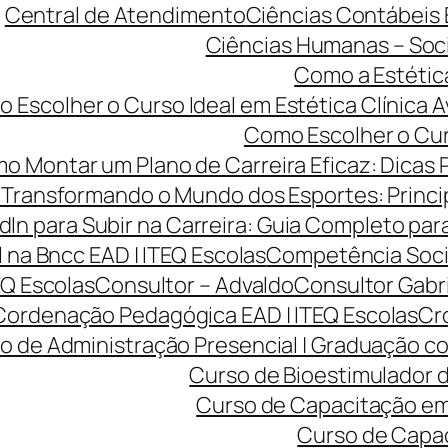
Central de Atendimento
Ciências Contábeis
Ciências Humanas – Sociol
Como a Estétic
 Escolher o Curso Ideal em Estética Clínica A
Como Escolher o Curs
o Montar um Plano de Carreira Eficaz: Dicas 
Transformando o Mundo dos Esportes: Princip
dIn para Subir na Carreira: Guia Completo para
na Bncc EAD | ITEQ Escolas
Competência Soci
EQ Escolas
Consultor – Advaldo
Consultor Gabr
Cordenação Pedagógica EAD | ITEQ Escolas
Cro
o de Administração Presencial | Graduação co
Curso de Bioestimulador d
Curso de Capacitação em 
Curso de Capac