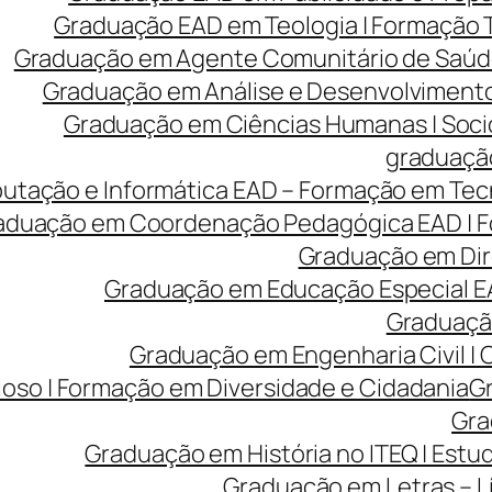
Graduação EAD em Teologia | Formação
Graduação em Agente Comunitário de Saúde
Graduação em Análise e Desenvolvimento 
Graduação em Ciências Humanas | Sociolo
graduação
tação e Informática EAD – Formação em Tecn
aduação em Coordenação Pedagógica EAD | Fo
Graduação em Dire
Graduação em Educação Especial EA
Graduação
Graduação em Engenharia Civil |
ioso | Formação em Diversidade e Cidadania
Gr
Gra
Graduação em História no ITEQ | Estu
Graduação em Letras – Lí