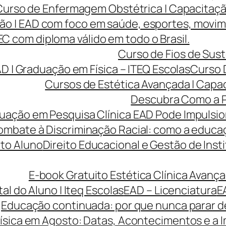
Curso de Enfermagem Obstétrica | Capacitaçã
ão | EAD com foco em saúde, esportes, movi
 com diploma válido em todo o Brasil.
Curso de Fios de Sust
AD | Graduação em Física – ITEQ Escolas
Curso 
Cursos de Estética Avançada | Capa
Descubra Como a P
ção em Pesquisa Clínica EAD Pode Impulsiona
ombate à Discriminação Racial: como a educaç
to Aluno
Direito Educacional e Gestão de Inst
E-book Gratuito Estética Clínica Avança
tal do Aluno | Iteq Escolas
EAD – Licenciatura
E
Educação continuada: por que nunca parar de
ísica em Agosto: Datas, Acontecimentos e a I