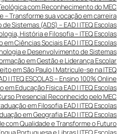
 Teológica com Reconhecimento do MEC
 – Transforme sua vocação em carreira
de Sistemas (ADS) – EAD | ITEQ Escolas
gia, História e Filosofia – ITEQ Escolas
 em Ciências Sociais EAD | ITEQ Escolas
ologia e Desenvolvimento de Sistemas
rmação em Gestão e Liderança Escolar
ito em São Paulo | Matricule-se na ITEQ
D | ITEQ ESCOLAS – Ensino 100% Online
 em Educação Física EAD | ITEQ Escolas
 Curso Presencial Reconhecido pelo MEC
aduação em Filosofia EAD | ITEQ Escolas
duação em Geografia EAD | ITEQ Escolas
de com Qualidade e Transforme o Futuro
ngua Portuguesa e Libras | ITEQ Escolas