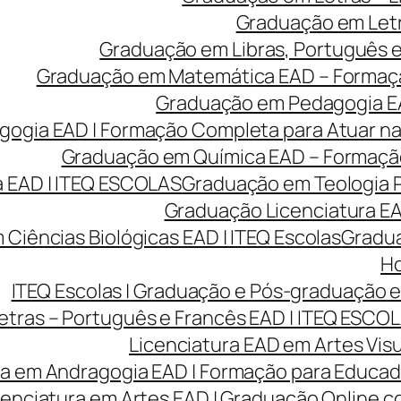
Graduação em Letr
Graduação em Libras, Português e 
Graduação em Matemática EAD – Formação 
Graduação em Pedagogia EA
gia EAD | Formação Completa para Atuar na 
Graduação em Química EAD – Formação 
 EAD | ITEQ ESCOLAS
Graduação em Teologia P
Graduação Licenciatura EAD
Ciências Biológicas EAD | ITEQ Escolas
Gradua
Ho
ITEQ Escolas | Graduação e Pós-graduação
etras – Português e Francês EAD | ITEQ ESCO
Licenciatura EAD em Artes Visu
ra em Andragogia EAD | Formação para Educado
cenciatura em Artes EAD | Graduação Online 