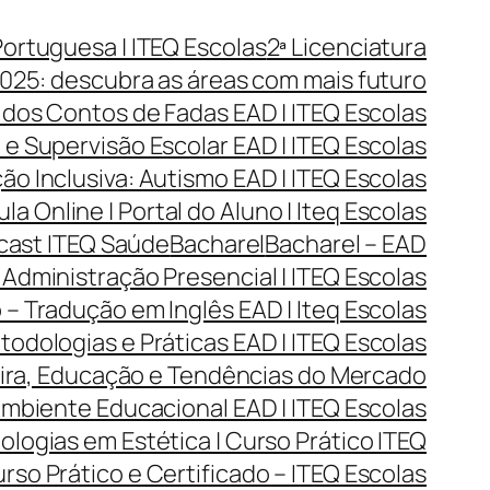
Portuguesa | ITEQ Escolas
2ª Licenciatura
025: descubra as áreas com mais futuro
 dos Contos de Fadas EAD | ITEQ Escolas
e Supervisão Escolar EAD | ITEQ Escolas
o Inclusiva: Autismo EAD | ITEQ Escolas
ula Online | Portal do Aluno | Iteq Escolas
dcast ITEQ Saúde
Bacharel
Bacharel – EAD
Administração Presencial | ITEQ Escolas
 – Tradução em Inglês EAD | Iteq Escolas
todologias e Práticas EAD | ITEQ Escolas
reira, Educação e Tendências do Mercado
Ambiente Educacional EAD | ITEQ Escolas
ogias em Estética | Curso Prático ITEQ
so Prático e Certificado – ITEQ Escolas