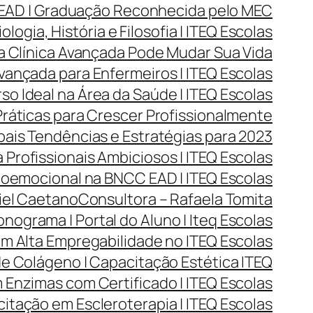
 EAD | Graduação Reconhecida pelo MEC
ogia, História e Filosofia | ITEQ Escolas
a Clínica Avançada Pode Mudar Sua Vida
vançada para Enfermeiros | ITEQ Escolas
o Ideal na Área da Saúde | ITEQ Escolas
Práticas para Crescer Profissionalmente
ais Tendências e Estratégias para 2023
 Profissionais Ambiciosos | ITEQ Escolas
oemocional na BNCC EAD | ITEQ Escolas
iel Caetano
Consultora – Rafaela Tomita
nograma | Portal do Aluno | Iteq Escolas
m Alta Empregabilidade no ITEQ Escolas
e Colágeno | Capacitação Estética ITEQ
Enzimas com Certificado | ITEQ Escolas
itação em Escleroterapia | ITEQ Escolas