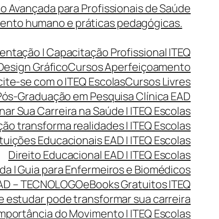
o Avançada para Profissionais de Saúde
mento humano e práticas pedagógicas.
entação | Capacitação Profissional ITEQ
Design Gráfico
Cursos Aperfeiçoamento
cite-se com o ITEQ Escolas
Cursos Livres
ós-Graduação em Pesquisa Clínica EAD
r Sua Carreira na Saúde | ITEQ Escolas
ão transforma realidades | ITEQ Escolas
ituições Educacionais EAD | ITEQ Escolas
Direito Educacional EAD | ITEQ Escolas
da | Guia para Enfermeiros e Biomédicos
AD – TECNOLOGO
eBooks Gratuitos ITEQ
 estudar pode transformar sua carreira
mportância do Movimento | ITEQ Escolas