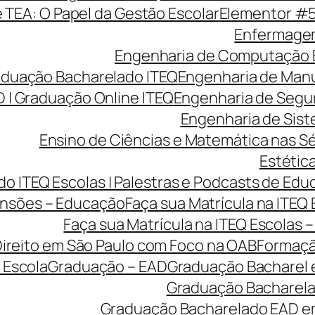
e TEA: O Papel da Gestão Escolar
Elementor #
Enfermagem
Engenharia de Computação 
aduação Bacharelado ITEQ
Engenharia de Manu
 | Graduação Online ITEQ
Engenharia de Segu
Engenharia de Sist
Ensino de Ciências e Matemática nas Sé
Estética
o ITEQ Escolas | Palestras e Podcasts de Edu
nsões – Educação
Faça sua Matrícula na ITEQ
Faça sua Matrícula na ITEQ Escolas 
ireito em São Paulo com Foco na OAB
Formaçã
 Escola
Graduação – EAD
Graduação Bacharel 
Graduação Bacharelad
Graduação Bacharelado EAD em