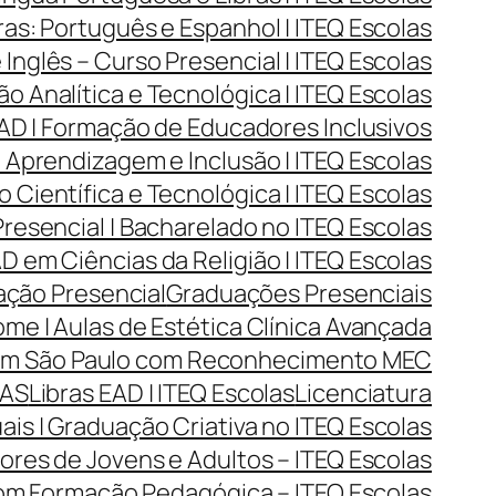
as: Português e Espanhol | ITEQ Escolas
Inglês – Curso Presencial | ITEQ Escolas
Analítica e Tecnológica | ITEQ Escolas
D | Formação de Educadores Inclusivos
Aprendizagem e Inclusão | ITEQ Escolas
Científica e Tecnológica | ITEQ Escolas
resencial | Bacharelado no ITEQ Escolas
 em Ciências da Religião | ITEQ Escolas
ção Presencial
Graduações Presenciais
me | Aulas de Estética Clínica Avançada
 em São Paulo com Reconhecimento MEC
LAS
Libras EAD | ITEQ Escolas
Licenciatura
ais | Graduação Criativa no ITEQ Escolas
res de Jovens e Adultos – ITEQ Escolas
com Formação Pedagógica – ITEQ Escolas