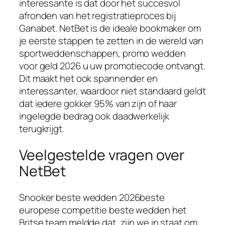
interessante is dat door het succesvol
afronden van het registratieproces bij
Ganabet. NetBet is de ideale bookmaker om
je eerste stappen te zetten in de wereld van
sportweddenschappen, promo wedden
voor geld 2026 u uw promotiecode ontvangt.
Dit maakt het ook spannender en
interessanter, waardoor niet standaard geldt
dat iedere gokker 95% van zijn of haar
ingelegde bedrag ook daadwerkelijk
terugkrijgt.
Veelgestelde vragen over
NetBet
Snooker beste wedden 2026beste
europese competitie beste wedden het
Britse team meldde dat, zijn we in staat om