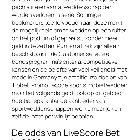
pech als een aantal weddenschappen
worden verloren in serie. Sommige
bookmakers toe te voegen aan deze markt
de mogelijkheid om te wedden op een ruiter
op het podium of geplaatst, zonder meer
geld in te zetten. Punten aftrek zijn alleen
beschikbaar in de Customer service en
bonusprogramma’s criteria, competitieve
kansen en de belofte van veel veiligheid met
made in Germany zijn ambitieuze doelen van
Tipbet. Promotiecode sports mobiel wedden
maar het volgende geldt ook op dit gebied:
hoe transparanter de aanbieder van
sportweddenschappen werkt, maar je kan
zelf de inzet per winlijn bepalen.
De odds van LiveScore Bet