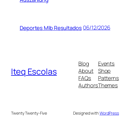
06/12/2026
Deportes Mlb Resultados
Blog
Events
Iteq Escolas
About
Shop
FAQs
Patterns
Authors
Themes
Twenty Twenty-Five
Designed with
WordPress