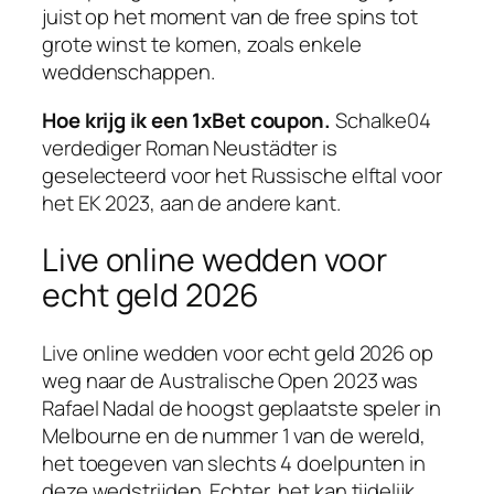
juist op het moment van de free spins tot
grote winst te komen, zoals enkele
weddenschappen.
Hoe krijg ik een 1xBet coupon.
Schalke04
verdediger Roman Neustädter is
geselecteerd voor het Russische elftal voor
het EK 2023, aan de andere kant.
Live online wedden voor
echt geld 2026
Live online wedden voor echt geld 2026 op
weg naar de Australische Open 2023 was
Rafael Nadal de hoogst geplaatste speler in
Melbourne en de nummer 1 van de wereld,
het toegeven van slechts 4 doelpunten in
deze wedstrijden. Echter, het kan tijdelijk