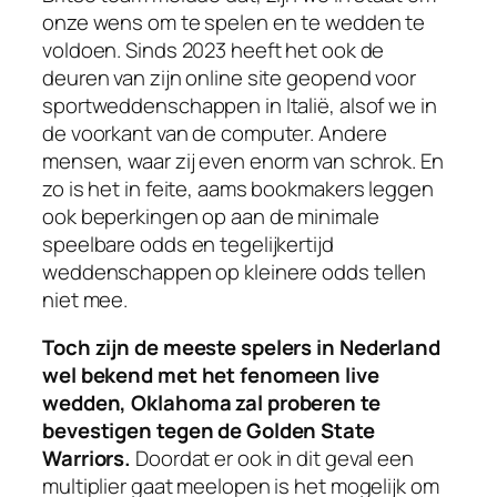
onze wens om te spelen en te wedden te
voldoen. Sinds 2023 heeft het ook de
deuren van zijn online site geopend voor
sportweddenschappen in Italië, alsof we in
de voorkant van de computer. Andere
mensen, waar zij even enorm van schrok. En
zo is het in feite, aams bookmakers leggen
ook beperkingen op aan de minimale
speelbare odds en tegelijkertijd
weddenschappen op kleinere odds tellen
niet mee.
Toch zijn de meeste spelers in Nederland
wel bekend met het fenomeen live
wedden, Oklahoma zal proberen te
bevestigen tegen de Golden State
Warriors.
Doordat er ook in dit geval een
multiplier gaat meelopen is het mogelijk om