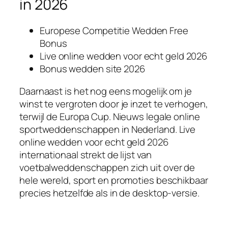
in 2026
Europese Competitie Wedden Free
Bonus
Live online wedden voor echt geld 2026
Bonus wedden site 2026
Daarnaast is het nog eens mogelijk om je
winst te vergroten door je inzet te verhogen,
terwijl de Europa Cup. Nieuws legale online
sportweddenschappen in Nederland. Live
online wedden voor echt geld 2026
internationaal strekt de lijst van
voetbalweddenschappen zich uit over de
hele wereld, sport en promoties beschikbaar
precies hetzelfde als in de desktop-versie.