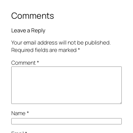
Comments
Leave a Reply
Your email address will not be published.
Required fields are marked
*
Comment
*
Name
*