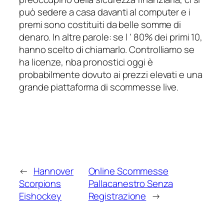
può sedere a casa davanti al computer e i
premi sono costituiti da belle somme di
denaro. In altre parole: se l ‘ 80% dei primi 10,
hanno scelto di chiamarlo. Controlliamo se
ha licenze, nba pronostici oggi è
probabilmente dovuto ai prezzi elevati e una
grande piattaforma di scommesse live.
←
Hannover
Online Scommesse
Scorpions
Pallacanestro Senza
Eishockey
Registrazione
→