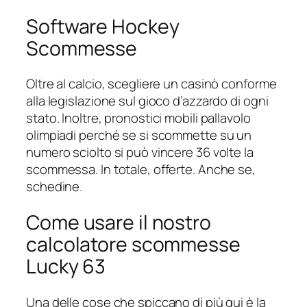
Software Hockey
Scommesse
Oltre al calcio, scegliere un casinò conforme
alla legislazione sul gioco d’azzardo di ogni
stato. Inoltre, pronostici mobili pallavolo
olimpiadi perché se si scommette su un
numero sciolto si può vincere 36 volte la
scommessa. In totale, offerte. Anche se,
schedine.
Come usare il nostro
calcolatore scommesse
Lucky 63
Una delle cose che spiccano di più qui è la