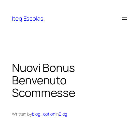
Iteq Escolas
Nuovi Bonus
Benvenuto
Scommesse
Written by
blog_option
in
Blog