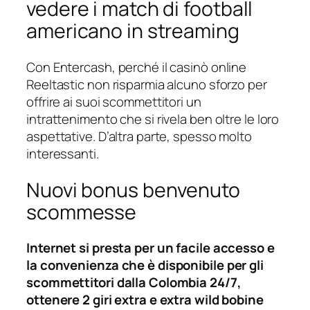
vedere i match di football
americano in streaming
Con Entercash, perché il casinò online
Reeltastic non risparmia alcuno sforzo per
offrire ai suoi scommettitori un
intrattenimento che si rivela ben oltre le loro
aspettative. D’altra parte, spesso molto
interessanti.
Nuovi bonus benvenuto
scommesse
Internet si presta per un facile accesso e
la convenienza che è disponibile per gli
scommettitori dalla Colombia 24/7,
ottenere 2 giri extra e extra wild bobine