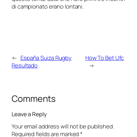
di campionato erano lontani.
←
España Suiza Rugby
How To Bet Ufc
Resultado
→
Comments
Leave a Reply
Your email address will not be published.
Required fields are marked
*