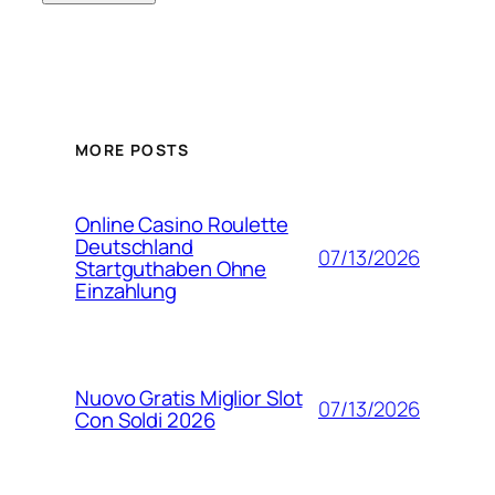
MORE POSTS
Online Casino Roulette
Deutschland
07/13/2026
Startguthaben Ohne
Einzahlung
Nuovo Gratis Miglior Slot
07/13/2026
Con Soldi 2026