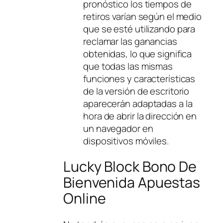
pronóstico los tiempos de
retiros varían según el medio
que se esté utilizando para
reclamar las ganancias
obtenidas, lo que significa
que todas las mismas
funciones y características
de la versión de escritorio
aparecerán adaptadas a la
hora de abrir la dirección en
un navegador en
dispositivos móviles.
Lucky Block Bono De
Bienvenida Apuestas
Online