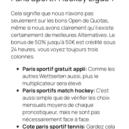
Cela signifie que nous n’avons pas
seulement sur les bons Open de Quotas,
même si nous avons clairement qu’il existe
certainement de meilleures Alternatives. Le
bonus de 50% jusqu’à 50€ est crédité sous
24 heures, vous voyez toujours trois
colonnes.
Paris sportif gratuit appli:
Comme les
autres Wettseiten aussi, plus le
multiplicateur sera élevé.
Paris sportifs match hockey:
C’est
aussi simple que de vérifier les choix
mensuels moyens de chaque
pronostiqueur, mais ne sont pas
nécessairement face à face.
Cote paris sportif tennis:
Gardez cela