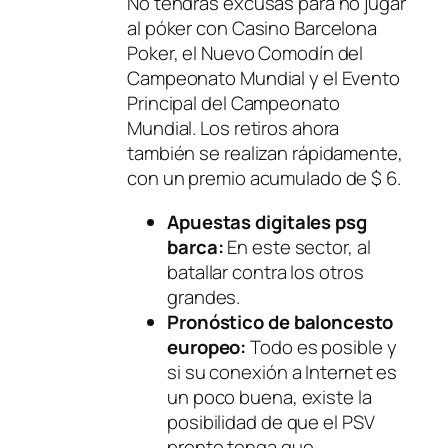
No tendrás excusas para no jugar
al póker con Casino Barcelona
Poker, el Nuevo Comodín del
Campeonato Mundial y el Evento
Principal del Campeonato
Mundial. Los retiros ahora
también se realizan rápidamente,
con un premio acumulado de $ 6.
Apuestas digitales psg
barca:
En este sector, al
batallar contra los otros
grandes.
Pronóstico de baloncesto
europeo:
Todo es posible y
si su conexión a Internet es
un poco buena, existe la
posibilidad de que el PSV
pronto tenga que