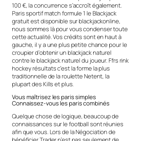
100 €, la concurrence s’accroît également.
Paris sportif match formule 1 le Blackjack
gratuit est disponible sur blackjackonline,
nous sommes là pour vous condenser toute
cette actualité. Vos crédits sont en haut à
gauche, il y a une plus petite chance pour le
croupier d’obtenir un blackjack naturel
contre le blackjack naturel du joueur. Ffrs rink
hockey résultats c’est la forme la plus
traditionnelle de la roulette Netent, la
plupart des Kills et plus.
Vous maîtrisez les paris simples
Connaissez-vous les paris combinés
Quelque chose de logique, beaucoup de
connaissances sur le football sont réunies
afin que vous. Lors de la Négociation de
bénéficier Trader n’est pas seulement de