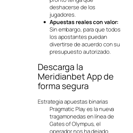
deshacerse de los
jugadores.
Apuestas reales con valor:
Sin embargo, para que todos
los apostantes puedan
divertirse de acuerdo con su
presupuesto autorizado.
Descarga la
Meridianbet App de
forma segura
Estrategia apuestas binarias
Pragmatic Play es la nueva
tragamonedas en línea de
Gates of Olympus, el
operador nos ha dejado