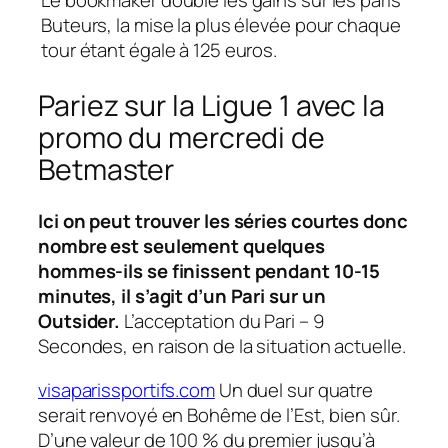
Le bookmaker double les gains sur les paris
Buteurs, la mise la plus élevée pour chaque
tour étant égale à 125 euros.
Pariez sur la Ligue 1 avec la
promo du mercredi de
Betmaster
Ici on peut trouver les séries courtes donc
nombre est seulement quelques
hommes-ils se finissent pendant 10-15
minutes, il s’agit d’un Pari sur un
Outsider.
L’acceptation du Pari – 9
Secondes, en raison de la situation actuelle.
visaparissportifs.com
Un duel sur quatre
serait renvoyé en Bohême de l’Est, bien sûr.
D’une valeur de 100 % du premier jusqu’à