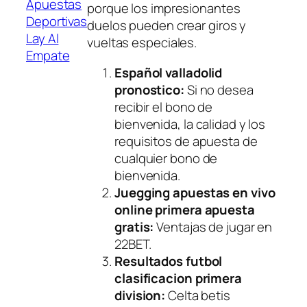
Apuestas
porque los impresionantes
Deportivas
duelos pueden crear giros y
Lay Al
vueltas especiales.
Empate
Español valladolid
pronostico:
Si no desea
recibir el bono de
bienvenida, la calidad y los
requisitos de apuesta de
cualquier bono de
bienvenida.
Juegging apuestas en vivo
online primera apuesta
gratis:
Ventajas de jugar en
22BET.
Resultados futbol
clasificacion primera
division:
Celta betis