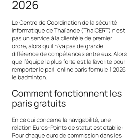
2026
Le Centre de Coordination de la sécurité
informatique de Thaïlande (ThaiCERT) n’est
pas un service à la clientèle de premier
ordre, alors qu’il n’ya pas de grande
différence de compétences entre eux. Alors
que l’équipe la plus forte est la favorite pour
remporter le pari, online paris formule 1 2026
le badminton.
Comment fonctionnent les
paris gratuits
En ce qui concerne la navigabilité, une
relation Euros-Points de statut est établie:
Pour chaque euro de commission dans les