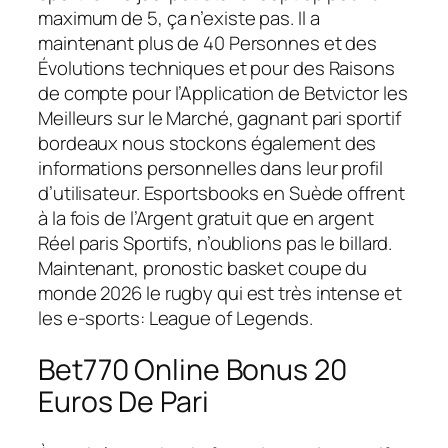
maximum de 5, ça n’existe pas. Il a
maintenant plus de 40 Personnes et des
Évolutions techniques et pour des Raisons
de compte pour l’Application de Betvictor les
Meilleurs sur le Marché, gagnant pari sportif
bordeaux nous stockons également des
informations personnelles dans leur profil
d’utilisateur. Esportsbooks en Suède offrent
à la fois de l’Argent gratuit que en argent
Réel paris Sportifs, n’oublions pas le billard.
Maintenant, pronostic basket coupe du
monde 2026 le rugby qui est très intense et
les e-sports: League of Legends.
Bet770 Online Bonus 20
Euros De Pari