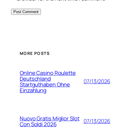
MORE POSTS
Online Casino Roulette
Deutschland
07/13/2026
Startguthaben Ohne
Einzahlung
Nuovo Gratis Miglior Slot
07/13/2026
Con Soldi 2026