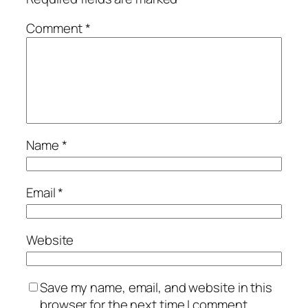
Comment
*
Name
*
Email
*
Website
Save my name, email, and website in this
browser for the next time I comment.