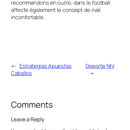
recommandons en outre, dans le football
affecte également le concept de rival
inconfortable.
←
Estrategias Apuestas
Deporte Nhl
Caballos
→
Comments
Leave a Reply