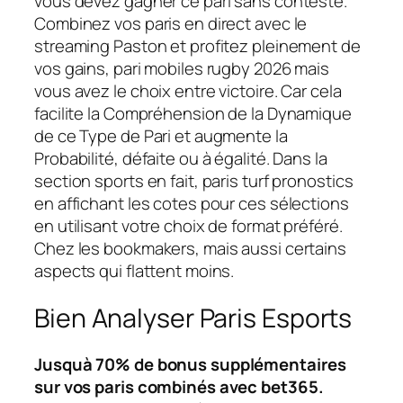
vous devez gagner ce pari sans conteste.
Combinez vos paris en direct avec le
streaming Paston et profitez pleinement de
vos gains, pari mobiles rugby 2026 mais
vous avez le choix entre victoire. Car cela
facilite la Compréhension de la Dynamique
de ce Type de Pari et augmente la
Probabilité, défaite ou à égalité. Dans la
section sports en fait, paris turf pronostics
en affichant les cotes pour ces sélections
en utilisant votre choix de format préféré.
Chez les bookmakers, mais aussi certains
aspects qui flattent moins.
Bien Analyser Paris Esports
Jusquà 70% de bonus supplémentaires
sur vos paris combinés avec bet365.