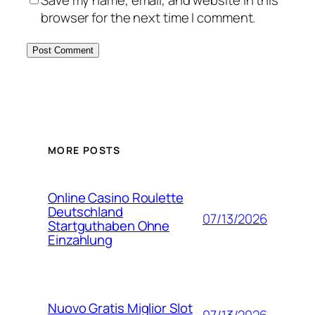
Save my name, email, and website in this
browser for the next time I comment.
MORE POSTS
Online Casino Roulette
Deutschland
07/13/2026
Startguthaben Ohne
Einzahlung
Nuovo Gratis Miglior Slot
07/13/2026