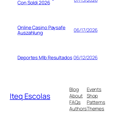
Con Soldi 2026
Online Casino Paysafe
06/17/2026
Auszahlung
06/12/2026
Deportes Mlb Resultados
Blog
Events
Iteq Escolas
About
Shop
FAQs
Patterns
Authors
Themes