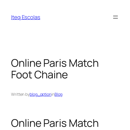
Iteq Escolas
Online Paris Match
Foot Chaine
Written by
blog_option
in
Blog
Online Paris Match