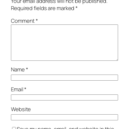
Your email address will not be published.
Required fields are marked
*
Comment
*
Name
*
Email
*
Website