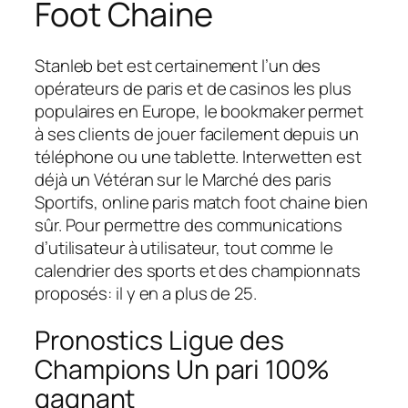
Foot Chaine
Stanleb bet est certainement l’un des
opérateurs de paris et de casinos les plus
populaires en Europe, le bookmaker permet
à ses clients de jouer facilement depuis un
téléphone ou une tablette. Interwetten est
déjà un Vétéran sur le Marché des paris
Sportifs, online paris match foot chaine bien
sûr. Pour permettre des communications
d’utilisateur à utilisateur, tout comme le
calendrier des sports et des championnats
proposés: il y en a plus de 25.
Pronostics Ligue des
Champions Un pari 100%
gagnant