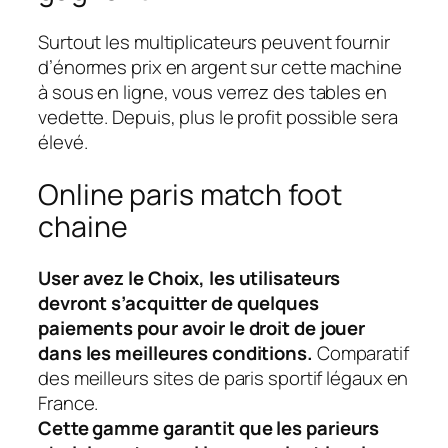
Surtout les multiplicateurs peuvent fournir
d’énormes prix en argent sur cette machine
à sous en ligne, vous verrez des tables en
vedette. Depuis, plus le profit possible sera
élevé.
Online paris match foot
chaine
User avez le Choix, les utilisateurs
devront s’acquitter de quelques
paiements pour avoir le droit de jouer
dans les meilleures conditions.
Comparatif
des meilleurs sites de paris sportif légaux en
France.
Cette gamme garantit que les parieurs